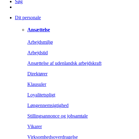
Søg
Dit personale
Ansættelse
Arbejdsmiljø
Arbejdstid
Ansættelse af udenlandsk arbejdskraft
Direktører
Klausuler
Loyalitetspligt
Løngennemsigtighed
Stillingsannonce og jobsamtale
Vikarer
Virksomhedsoverdragelse