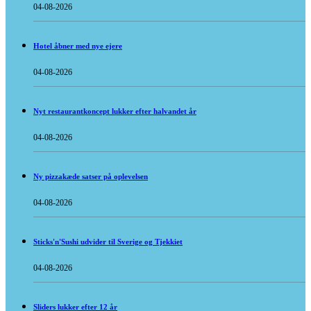
04-08-2026
Hotel åbner med nye ejere
04-08-2026
Nyt restaurantkoncept lukker efter halvandet år
04-08-2026
Ny pizzakæde satser på oplevelsen
04-08-2026
Sticks'n'Sushi udvider til Sverige og Tjekkiet
04-08-2026
Sliders lukker efter 12 år