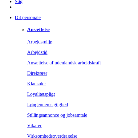
Søg
Dit personale
Ansættelse
Arbejdsmiljø
Arbejdstid
Ansættelse af udenlandsk arbejdskraft
Direktører
Klausuler
Loyalitetspligt
Løngennemsigtighed
Stillingsannonce og jobsamtale
Vikarer
Virksomhedsoverdragelse