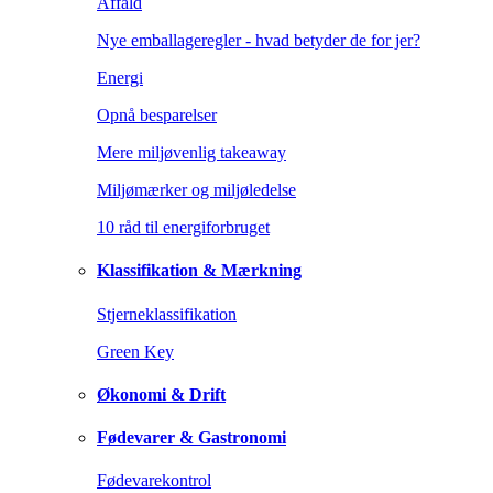
Affald
Nye emballageregler - hvad betyder de for jer?
Energi
Opnå besparelser
Mere miljøvenlig takeaway
Miljømærker og miljøledelse
10 råd til energiforbruget
Klassifikation & Mærkning
Stjerneklassifikation
Green Key
Økonomi & Drift
Fødevarer & Gastronomi
Fødevarekontrol