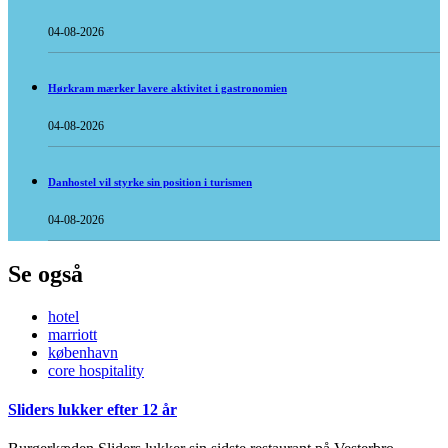
04-08-2026
Hørkram mærker lavere aktivitet i gastronomien
04-08-2026
Danhostel vil styrke sin position i turismen
04-08-2026
Se også
hotel
marriott
københavn
core hospitality
Sliders lukker efter 12 år