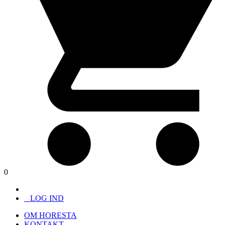
0
LOG IND
OM HORESTA
KONTAKT