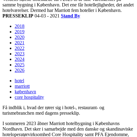
samme bygning i København. Det ene får hotellejligheder, det andet
hotelværelser. Dermed har Marriott fem hoteller i København.
PRESSEKLIP
04-03 - 2021
Stand By
2018
2019
2020
2021
2022
2023
2024
2025
2026
hotel
marriott
københavn
core hospitality
Få indblik i, hvad der rører sig i hotel-, restaurant- og
turismebranchen med dagens presseklip.
I sommeren 2023 åbner Marriott hotelbygning i Københavns
Nordhavn. Det sker i samarbejde med den danske og skandinaviske
hoteloperatørvirksomhed Core Hospitality samt PFA Ejendomme,