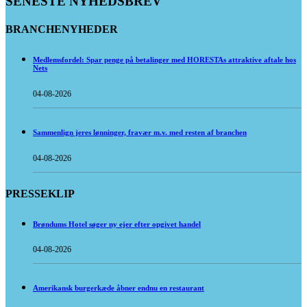
SENESTE NYHEDSBREV
BRANCHENYHEDER
Medlemsfordel: Spar penge på betalinger med HORESTAs attraktive aftale hos
Nets
04-08-2026
Sammenlign jeres lønninger, fravær m.v. med resten af branchen
04-08-2026
PRESSEKLIP
Brøndums Hotel søger ny ejer efter opgivet handel
04-08-2026
Amerikansk burgerkæde åbner endnu en restaurant