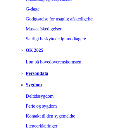
G-dage
Godtgørelse for usaglig afskedigelse
Masseafskedigelser
Særligt beskyttede lønmodtagere
OK 2025
Løn på hovedoverenskomsten
Persondata
Sygdom
Deltidssygdom
Ferie og sygdom
Kontakt til den sygemeldte
Lægeerklæringer