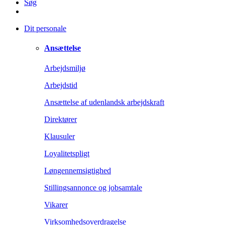
Søg
Dit personale
Ansættelse
Arbejdsmiljø
Arbejdstid
Ansættelse af udenlandsk arbejdskraft
Direktører
Klausuler
Loyalitetspligt
Løngennemsigtighed
Stillingsannonce og jobsamtale
Vikarer
Virksomhedsoverdragelse