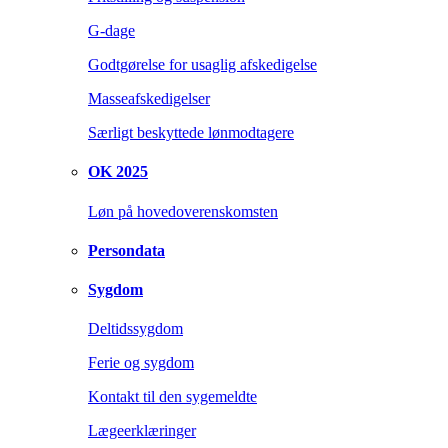
G-dage
Godtgørelse for usaglig afskedigelse
Masseafskedigelser
Særligt beskyttede lønmodtagere
OK 2025
Løn på hovedoverenskomsten
Persondata
Sygdom
Deltidssygdom
Ferie og sygdom
Kontakt til den sygemeldte
Lægeerklæringer