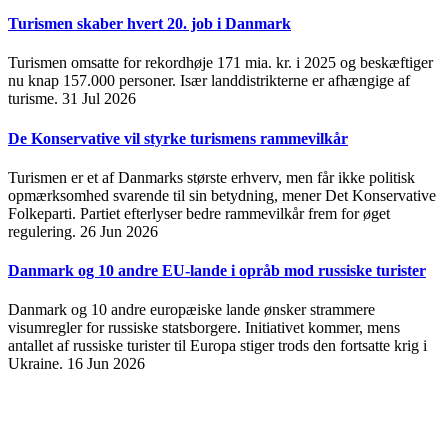
Turismen skaber hvert 20. job i Danmark
Turismen omsatte for rekordhøje 171 mia. kr. i 2025 og beskæftiger
nu knap 157.000 personer. Især landdistrikterne er afhængige af
turisme.
31 Jul 2026
De Konservative vil styrke turismens rammevilkår
Turismen er et af Danmarks største erhverv, men får ikke politisk
opmærksomhed svarende til sin betydning, mener Det Konservative
Folkeparti. Partiet efterlyser bedre rammevilkår frem for øget
regulering.
26 Jun 2026
Danmark og 10 andre EU-lande i opråb mod russiske turister
Danmark og 10 andre europæiske lande ønsker strammere
visumregler for russiske statsborgere. Initiativet kommer, mens
antallet af russiske turister til Europa stiger trods den fortsatte krig i
Ukraine.
16 Jun 2026