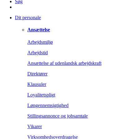
Søg
Dit personale
Ansættelse
Arbejdsmiljø
Arbejdstid
Ansættelse af udenlandsk arbejdskraft
Direktører
Klausuler
Loyalitetspligt
Løngennemsigtighed
Stillingsannonce og jobsamtale
Vikarer
Virksomhedsoverdragelse