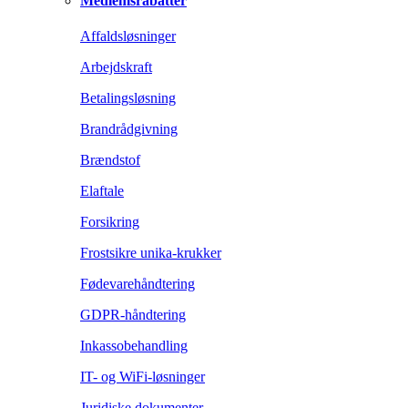
Medlemsrabatter
Affaldsløsninger
Arbejdskraft
Betalingsløsning
Brandrådgivning
Brændstof
Elaftale
Forsikring
Frostsikre unika-krukker
Fødevarehåndtering
GDPR-håndtering
Inkassobehandling
IT- og WiFi-løsninger
Juridiske dokumenter