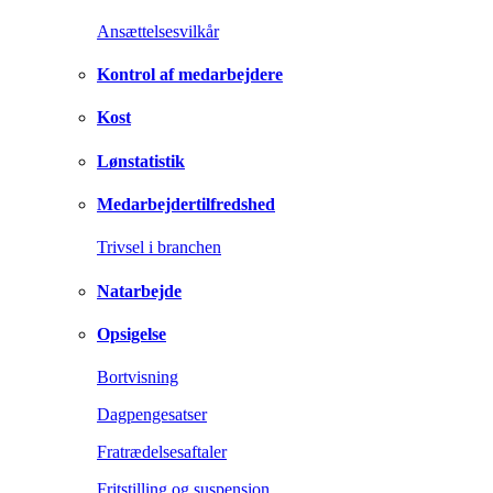
Ansættelsesvilkår
Kontrol af medarbejdere
Kost
Lønstatistik
Medarbejdertilfredshed
Trivsel i branchen
Natarbejde
Opsigelse
Bortvisning
Dagpengesatser
Fratrædelsesaftaler
Fritstilling og suspension