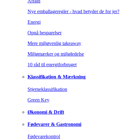
Affald
Nye emballageregler - hvad betyder de for jer?
Energi
Opnå besparelser
Mere miljøvenlig takeaway
Miljømærker og miljøledelse
10 råd til energiforbruget
Klassifikation & Mærkning
Stjerneklassifikation
Green Key
Økonomi & Drift
Fødevarer & Gastronomi
Fødevarekontrol