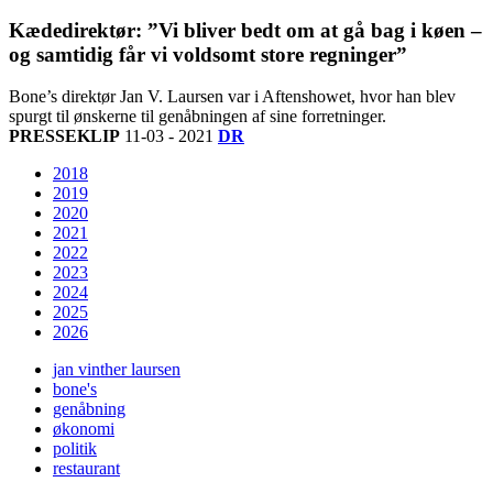
Kædedirektør: ”Vi bliver bedt om at gå bag i køen –
og samtidig får vi voldsomt store regninger”
Bone’s direktør Jan V. Laursen var i Aftenshowet, hvor han blev
spurgt til ønskerne til genåbningen af sine forretninger.
PRESSEKLIP
11-03 - 2021
DR
2018
2019
2020
2021
2022
2023
2024
2025
2026
jan vinther laursen
bone's
genåbning
økonomi
politik
restaurant