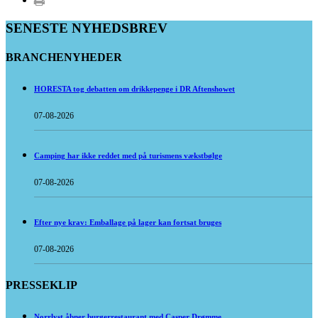
SENESTE NYHEDSBREV
BRANCHENYHEDER
HORESTA tog debatten om drikkepenge i DR Aftenshowet
07-08-2026
Camping har ikke reddet med på turismens vækstbølge
07-08-2026
Efter nye krav: Emballage på lager kan fortsat bruges
07-08-2026
PRESSEKLIP
Norrlyst åbner burgerrestaurant med Casper Drømme