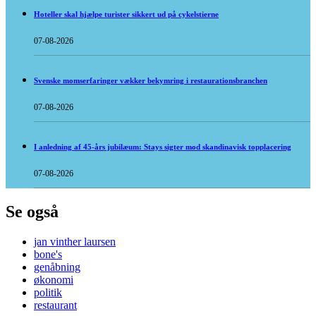
Hoteller skal hjælpe turister sikkert ud på cykelstierne
07-08-2026
Svenske momserfaringer vækker bekymring i restaurationsbranchen
07-08-2026
I anledning af 45-års jubilæum: Stays sigter mod skandinavisk topplacering
07-08-2026
Se også
jan vinther laursen
bone's
genåbning
økonomi
politik
restaurant