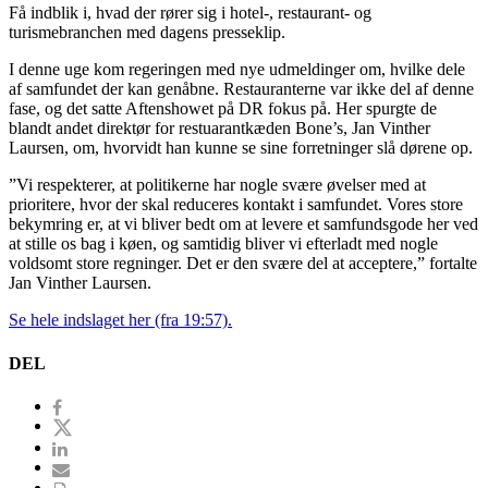
Få indblik i, hvad der rører sig i hotel-, restaurant- og
turismebranchen med dagens presseklip.
I denne uge kom regeringen med nye udmeldinger om, hvilke dele
af samfundet der kan genåbne. Restauranterne var ikke del af denne
fase, og det satte Aftenshowet på DR fokus på. Her spurgte de
blandt andet direktør for restuarantkæden Bone’s, Jan Vinther
Laursen, om, hvorvidt han kunne se sine forretninger slå dørene op.
”Vi respekterer, at politikerne har nogle svære øvelser med at
prioritere, hvor der skal reduceres kontakt i samfundet. Vores store
bekymring er, at vi bliver bedt om at levere et samfundsgode her ved
at stille os bag i køen, og samtidig bliver vi efterladt med nogle
voldsomt store regninger. Det er den svære del at acceptere,” fortalte
Jan Vinther Laursen.
Se hele indslaget her (fra 19:57).
DEL