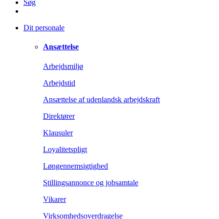
Søg
Dit personale
Ansættelse
Arbejdsmiljø
Arbejdstid
Ansættelse af udenlandsk arbejdskraft
Direktører
Klausuler
Loyalitetspligt
Løngennemsigtighed
Stillingsannonce og jobsamtale
Vikarer
Virksomhedsoverdragelse