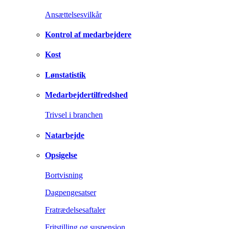
Ansættelsesvilkår
Kontrol af medarbejdere
Kost
Lønstatistik
Medarbejdertilfredshed
Trivsel i branchen
Natarbejde
Opsigelse
Bortvisning
Dagpengesatser
Fratrædelsesaftaler
Fritstilling og suspension