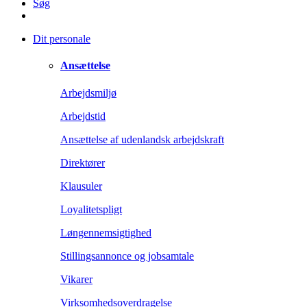
Søg
Dit personale
Ansættelse
Arbejdsmiljø
Arbejdstid
Ansættelse af udenlandsk arbejdskraft
Direktører
Klausuler
Loyalitetspligt
Løngennemsigtighed
Stillingsannonce og jobsamtale
Vikarer
Virksomhedsoverdragelse