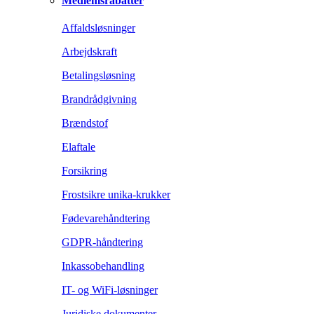
Medlemsrabatter
Affaldsløsninger
Arbejdskraft
Betalingsløsning
Brandrådgivning
Brændstof
Elaftale
Forsikring
Frostsikre unika-krukker
Fødevarehåndtering
GDPR-håndtering
Inkassobehandling
IT- og WiFi-løsninger
Juridiske dokumenter