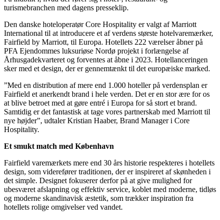
turismebranchen med dagens presseklip.
Den danske hoteloperatør Core Hospitality er valgt af Marriott
International til at introducere et af verdens største hotelvaremærker,
Fairfield by Marriott, til Europa. Hotellets 222 værelser åbner på
PFA Ejendommes luksuriøse Nordø projekt i forlængelse af
Århusgadekvarteret og forventes at åbne i 2023. Hotellanceringen
sker med et design, der er gennemtænkt til det europæiske marked.
”Med en distribution af mere end 1.000 hoteller på verdensplan er
Fairfield et anerkendt brand i hele verden. Det er en stor ære for os
at blive betroet med at gøre entré i Europa for så stort et brand.
Samtidig er det fantastisk at tage vores partnerskab med Marriott til
nye højder”, udtaler Kristian Haaber, Brand Manager i Core
Hospitality.
Et smukt match med København
Fairfield varemærkets mere end 30 års historie respekteres i hotellets
design, som viderefører traditionen, der er inspireret af skønheden i
det simple. Designet fokuserer derfor på at give mulighed for
ubesværet afslapning og effektiv service, koblet med moderne, tidløs
og moderne skandinavisk æstetik, som trækker inspiration fra
hotellets rolige omgivelser ved vandet.