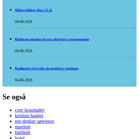
Sliders lukker efter 12 år
04-08-2026
Hørkram mærker lavere aktivitet i gastronomien
04-08-2026
Danhostel vil styrke sin position i turismen
04-08-2026
Se også
core hospitality
kristian haaber
per denker sørensen
marriott
fairfield
hotel