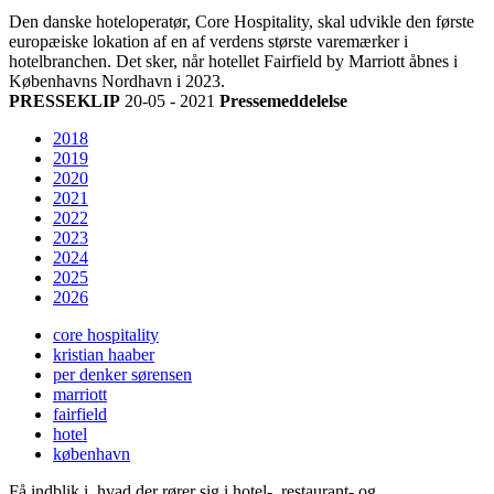
Den danske hoteloperatør, Core Hospitality, skal udvikle den første
europæiske lokation af en af verdens største varemærker i
hotelbranchen. Det sker, når hotellet Fairfield by Marriott åbnes i
Københavns Nordhavn i 2023.
PRESSEKLIP
20-05 - 2021
Pressemeddelelse
2018
2019
2020
2021
2022
2023
2024
2025
2026
core hospitality
kristian haaber
per denker sørensen
marriott
fairfield
hotel
københavn
Få indblik i, hvad der rører sig i hotel-, restaurant- og