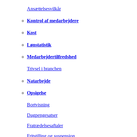
Ansættelsesvilkår
Kontrol af medarbejdere
Kost
Lønstatistik
Medarbejdertilfredshed
Trivsel i branchen
Natarbejde
Opsigelse
Bortvisning
Dagpengesatser
Fratrædelsesaftaler
Fritstilling og suspension