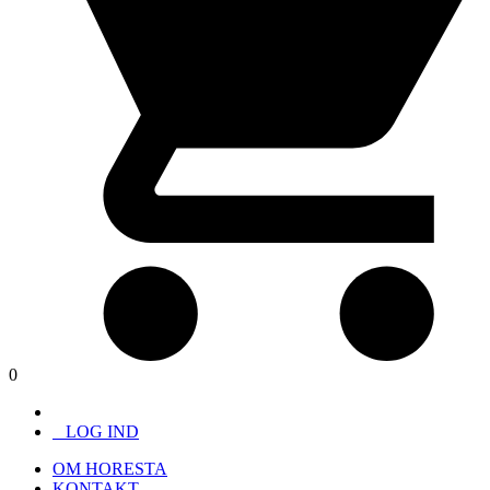
0
LOG IND
OM HORESTA
KONTAKT