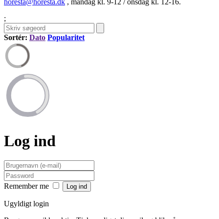
horesta@horesta.dk
, mandag kl. 9-12 / onsdag kl. 12-16.
;
Sortér:
Dato
Popularitet
Log ind
Remember me
Ugyldigt login