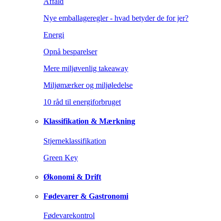
Affald
Nye emballageregler - hvad betyder de for jer?
Energi
Opnå besparelser
Mere miljøvenlig takeaway
Miljømærker og miljøledelse
10 råd til energiforbruget
Klassifikation & Mærkning
Stjerneklassifikation
Green Key
Økonomi & Drift
Fødevarer & Gastronomi
Fødevarekontrol