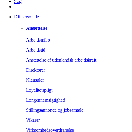
Søg
Dit personale
Ansættelse
Arbejdsmiljø
Arbejdstid
Ansættelse af udenlandsk arbejdskraft
Direktører
Klausuler
Loyalitetspligt
Løngennemsigtighed
Stillingsannonce og jobsamtale
Vikarer
Virksomhedsoverdragelse