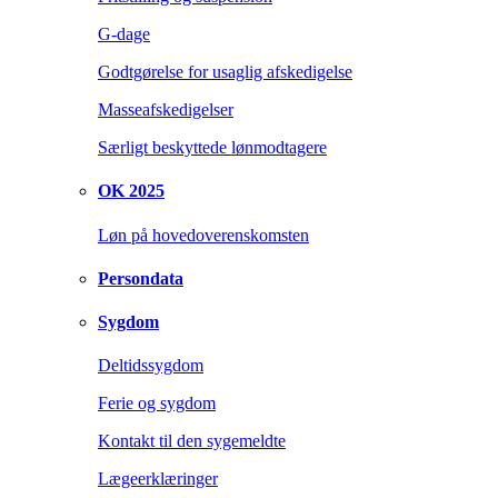
G-dage
Godtgørelse for usaglig afskedigelse
Masseafskedigelser
Særligt beskyttede lønmodtagere
OK 2025
Løn på hovedoverenskomsten
Persondata
Sygdom
Deltidssygdom
Ferie og sygdom
Kontakt til den sygemeldte
Lægeerklæringer