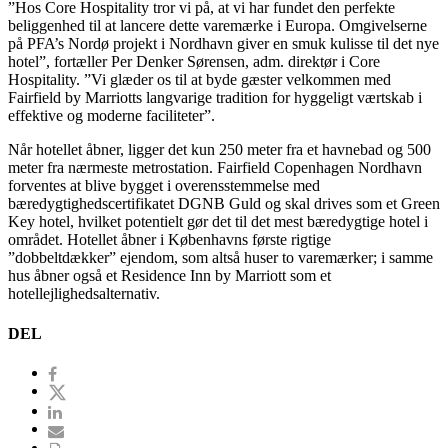
”Hos Core Hospitality tror vi på, at vi har fundet den perfekte
beliggenhed til at lancere dette varemærke i Europa. Omgivelserne
på PFA’s Nordø projekt i Nordhavn giver en smuk kulisse til det nye
hotel”, fortæller Per Denker Sørensen, adm. direktør i Core
Hospitality. ”Vi glæder os til at byde gæster velkommen med
Fairfield by Marriotts langvarige tradition for hyggeligt værtskab i
effektive og moderne faciliteter”.
Når hotellet åbner, ligger det kun 250 meter fra et havnebad og 500
meter fra nærmeste metrostation. Fairfield Copenhagen Nordhavn
forventes at blive bygget i overensstemmelse med
bæredygtighedscertifikatet DGNB Guld og skal drives som et Green
Key hotel, hvilket potentielt gør det til det mest bæredygtige hotel i
området. Hotellet åbner i Københavns første rigtige
”dobbeltdækker” ejendom, som altså huser to varemærker; i samme
hus åbner også et Residence Inn by Marriott som et
hotellejlighedsalternativ.
DEL