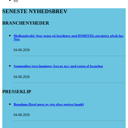
SENESTE NYHEDSBREV
BRANCHENYHEDER
Medlemsfordel: Spar penge på betalinger med HORESTAs attraktive aftale hos
Nets
04-08-2026
Sammenlign jeres lønninger, fravær m.v. med resten af branchen
04-08-2026
PRESSEKLIP
Brøndums Hotel søger ny ejer efter opgivet handel
04-08-2026