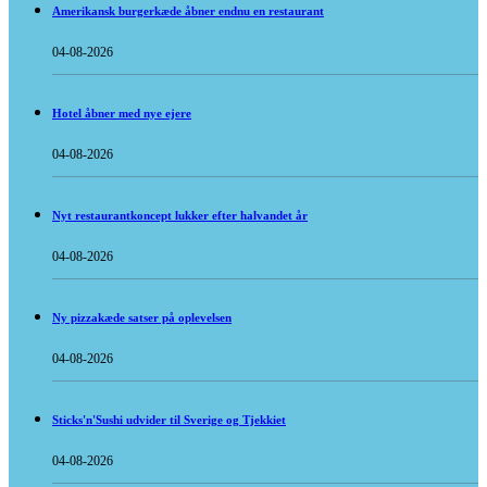
Amerikansk burgerkæde åbner endnu en restaurant
04-08-2026
Hotel åbner med nye ejere
04-08-2026
Nyt restaurantkoncept lukker efter halvandet år
04-08-2026
Ny pizzakæde satser på oplevelsen
04-08-2026
Sticks'n'Sushi udvider til Sverige og Tjekkiet
04-08-2026