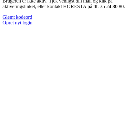
Brugeren er ikke aktiv. Tjek venligst din mail og klik på
aktiveringslinket, eller kontakt HORESTA på tlf. 35 24 80 80.
Glemt kodeord
Opret nyt login