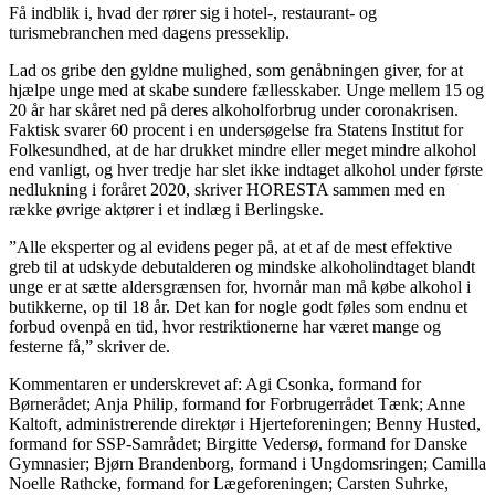
Få indblik i, hvad der rører sig i hotel-, restaurant- og
turismebranchen med dagens presseklip.
Lad os gribe den gyldne mulighed, som genåbningen giver, for at
hjælpe unge med at skabe sundere fællesskaber. Unge mellem 15 og
20 år har skåret ned på deres alkoholforbrug under coronakrisen.
Faktisk svarer 60 procent i en undersøgelse fra Statens Institut for
Folkesundhed, at de har drukket mindre eller meget mindre alkohol
end vanligt, og hver tredje har slet ikke indtaget alkohol under første
nedlukning i foråret 2020, skriver HORESTA sammen med en
række øvrige aktører i et indlæg i Berlingske.
”Alle eksperter og al evidens peger på, at et af de mest effektive
greb til at udskyde debutalderen og mindske alkoholindtaget blandt
unge er at sætte aldersgrænsen for, hvornår man må købe alkohol i
butikkerne, op til 18 år. Det kan for nogle godt føles som endnu et
forbud ovenpå en tid, hvor restriktionerne har været mange og
festerne få,” skriver de.
Kommentaren er underskrevet af: Agi Csonka, formand for
Børnerådet; Anja Philip, formand for Forbrugerrådet Tænk; Anne
Kaltoft, administrerende direktør i Hjerteforeningen; Benny Husted,
formand for SSP-Samrådet; Birgitte Vedersø, formand for Danske
Gymnasier; Bjørn Brandenborg, formand i Ungdomsringen; Camilla
Noelle Rathcke, formand for Lægeforeningen; Carsten Suhrke,