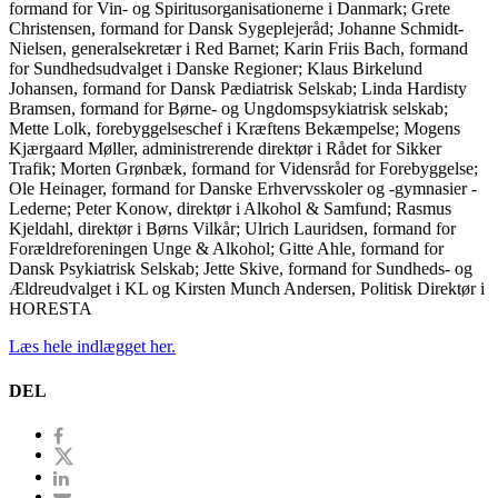
formand for Vin- og Spiritusorganisationerne i Danmark; Grete
Christensen, formand for Dansk Sygeplejeråd; Johanne Schmidt-
Nielsen, generalsekretær i Red Barnet; Karin Friis Bach, formand
for Sundhedsudvalget i Danske Regioner; Klaus Birkelund
Johansen, formand for Dansk Pædiatrisk Selskab; Linda Hardisty
Bramsen, formand for Børne- og Ungdomspsykiatrisk selskab;
Mette Lolk, forebyggelseschef i Kræftens Bekæmpelse; Mogens
Kjærgaard Møller, administrerende direktør i Rådet for Sikker
Trafik; Morten Grønbæk, formand for Vidensråd for Forebyggelse;
Ole Heinager, formand for Danske Erhvervsskoler og -gymnasier -
Lederne; Peter Konow, direktør i Alkohol & Samfund; Rasmus
Kjeldahl, direktør i Børns Vilkår; Ulrich Lauridsen, formand for
Forældreforeningen Unge & Alkohol; Gitte Ahle, formand for
Dansk Psykiatrisk Selskab; Jette Skive, formand for Sundheds- og
Ældreudvalget i KL og Kirsten Munch Andersen, Politisk Direktør i
HORESTA
Læs hele indlægget her.
DEL