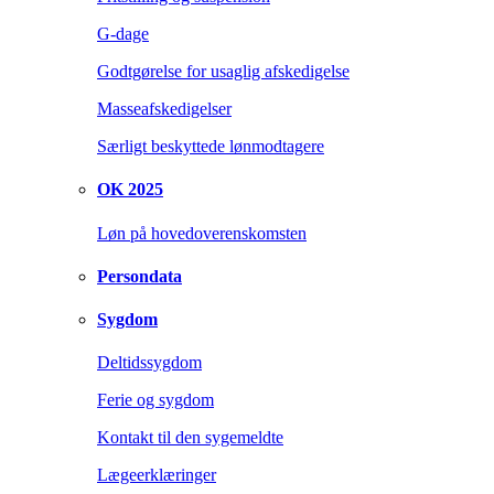
G-dage
Godtgørelse for usaglig afskedigelse
Masseafskedigelser
Særligt beskyttede lønmodtagere
OK 2025
Løn på hovedoverenskomsten
Persondata
Sygdom
Deltidssygdom
Ferie og sygdom
Kontakt til den sygemeldte
Lægeerklæringer