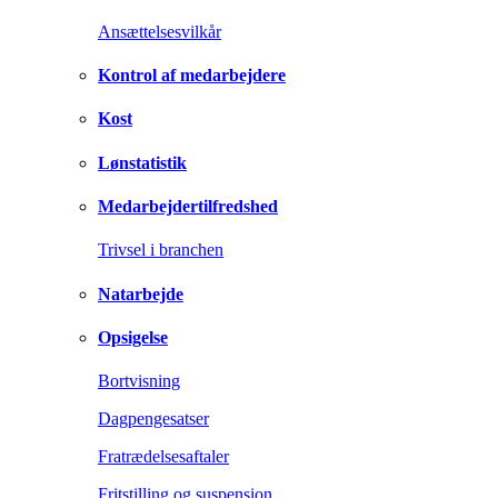
Ansættelsesvilkår
Kontrol af medarbejdere
Kost
Lønstatistik
Medarbejdertilfredshed
Trivsel i branchen
Natarbejde
Opsigelse
Bortvisning
Dagpengesatser
Fratrædelsesaftaler
Fritstilling og suspension