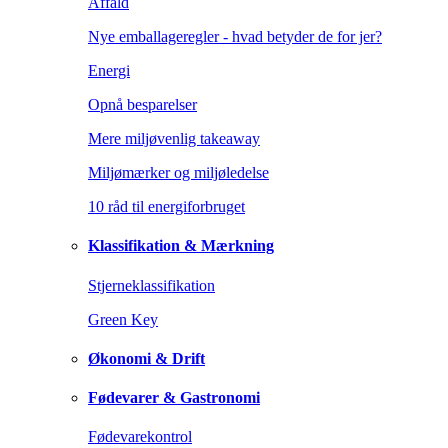
Affald
Nye emballageregler - hvad betyder de for jer?
Energi
Opnå besparelser
Mere miljøvenlig takeaway
Miljømærker og miljøledelse
10 råd til energiforbruget
Klassifikation & Mærkning
Stjerneklassifikation
Green Key
Økonomi & Drift
Fødevarer & Gastronomi
Fødevarekontrol