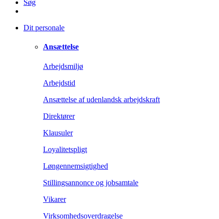
Søg
Dit personale
Ansættelse
Arbejdsmiljø
Arbejdstid
Ansættelse af udenlandsk arbejdskraft
Direktører
Klausuler
Loyalitetspligt
Løngennemsigtighed
Stillingsannonce og jobsamtale
Vikarer
Virksomhedsoverdragelse