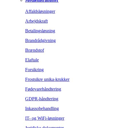
Medlemsrabatter
Affaldsløsninger
Arbejdskraft
Betalingsløsning
Brandrådgivning
Brændstof
Elaftale
Forsikring
Frostsikre unika-krukker
Fødevarehåndtering
GDPR-håndtering
Inkassobehandling
IT- og WiFi-løsninger
Juridiske dokumenter