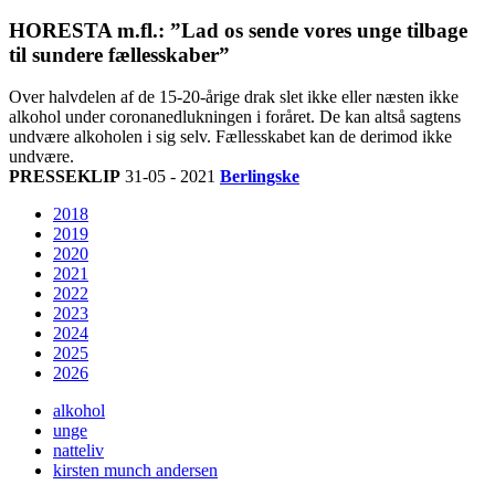
HORESTA m.fl.: ”Lad os sende vores unge tilbage
til sundere fællesskaber”
Over halvdelen af de 15-20-årige drak slet ikke eller næsten ikke
alkohol under coronanedlukningen i foråret. De kan altså sagtens
undvære alkoholen i sig selv. Fællesskabet kan de derimod ikke
undvære.
PRESSEKLIP
31-05 - 2021
Berlingske
2018
2019
2020
2021
2022
2023
2024
2025
2026
alkohol
unge
natteliv
kirsten munch andersen