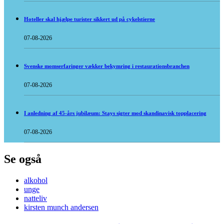
Hoteller skal hjælpe turister sikkert ud på cykelstierne
07-08-2026
Svenske momserfaringer vækker bekymring i restaurationsbranchen
07-08-2026
I anledning af 45-års jubilæum: Stays sigter mod skandinavisk topplacering
07-08-2026
Se også
alkohol
unge
natteliv
kirsten munch andersen