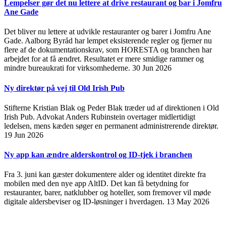
Lempelser gør det nu lettere at drive restaurant og bar i Jomfru
Ane Gade
Det bliver nu lettere at udvikle restauranter og barer i Jomfru Ane
Gade. Aalborg Byråd har lempet eksisterende regler og fjerner nu
flere af de dokumentationskrav, som HORESTA og branchen har
arbejdet for at få ændret. Resultatet er mere smidige rammer og
mindre bureaukrati for virksomhederne.
30 Jun 2026
Ny direktør på vej til Old Irish Pub
Stifterne Kristian Blak og Peder Blak træder ud af direktionen i Old
Irish Pub. Advokat Anders Rubinstein overtager midlertidigt
ledelsen, mens kæden søger en permanent administrerende direktør.
19 Jun 2026
Ny app kan ændre alderskontrol og ID-tjek i branchen
Fra 3. juni kan gæster dokumentere alder og identitet direkte fra
mobilen med den nye app AltID. Det kan få betydning for
restauranter, barer, natklubber og hoteller, som fremover vil møde
digitale aldersbeviser og ID-løsninger i hverdagen.
13 May 2026