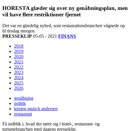
HORESTA glæder sig over ny genåbningsplan, men
vil have flere restriktioner fjernet
Det var en glædelig nyhed, som restaurationsbranchen vågnede op
til tirsdag morgen.
PRESSEKLIP
05-05 - 2021
FINANS
2018
2019
2020
2021
2022
2023
2024
2025
2026
genåbning
politik
kirsten munch andersen
restaurant
Få indblik i, hvad der rører sig i hotel-, restaurant- og
turismebranchen med dagens presseklip.