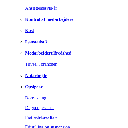
Ansættelsesvilkår
Kontrol af medarbejdere
Kost
Lønstatistik
Medarbejdertilfredshed
Trivsel i branchen
Natarbejde
Opsigelse
Bortvisning
Dagpengesatser
Fratrædelsesaftaler
Fritstilling og suspension