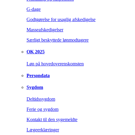
G-dage
Godtgørelse for usaglig afskedigelse
Masseafskedigelser
Særligt beskyttede lønmodtagere
OK 2025
Løn på hovedoverenskomsten
Persondata
Sygdom
Deltidssygdom
Ferie og sygdom
Kontakt til den sygemeldte
Lægeerklæringer