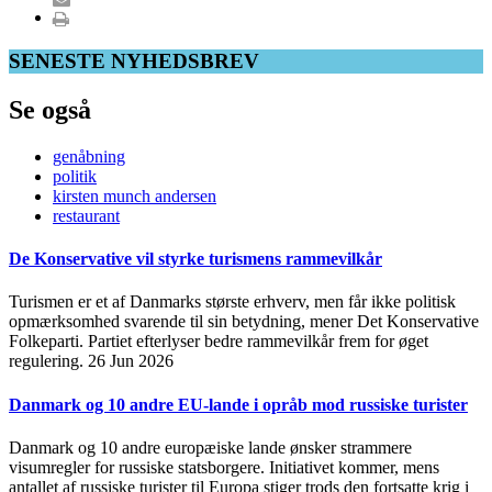
SENESTE NYHEDSBREV
Se også
genåbning
politik
kirsten munch andersen
restaurant
De Konservative vil styrke turismens rammevilkår
Turismen er et af Danmarks største erhverv, men får ikke politisk
opmærksomhed svarende til sin betydning, mener Det Konservative
Folkeparti. Partiet efterlyser bedre rammevilkår frem for øget
regulering.
26 Jun 2026
Danmark og 10 andre EU-lande i opråb mod russiske turister
Danmark og 10 andre europæiske lande ønsker strammere
visumregler for russiske statsborgere. Initiativet kommer, mens
antallet af russiske turister til Europa stiger trods den fortsatte krig i