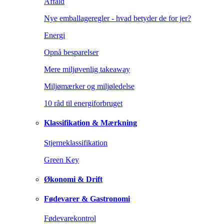
Affald
Nye emballageregler - hvad betyder de for jer?
Energi
Opnå besparelser
Mere miljøvenlig takeaway
Miljømærker og miljøledelse
10 råd til energiforbruget
Klassifikation & Mærkning
Stjerneklassifikation
Green Key
Økonomi & Drift
Fødevarer & Gastronomi
Fødevarekontrol