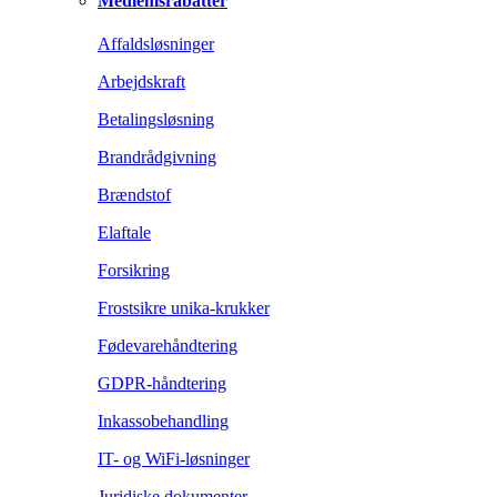
Medlemsrabatter
Affaldsløsninger
Arbejdskraft
Betalingsløsning
Brandrådgivning
Brændstof
Elaftale
Forsikring
Frostsikre unika-krukker
Fødevarehåndtering
GDPR-håndtering
Inkassobehandling
IT- og WiFi-løsninger
Juridiske dokumenter