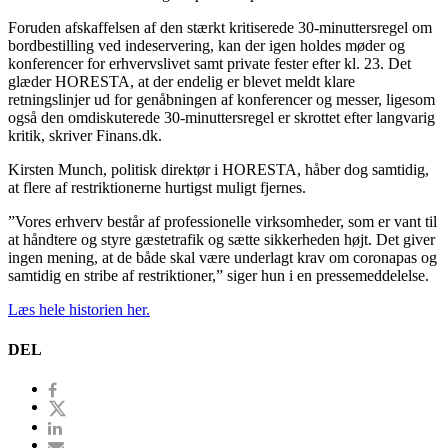
Foruden afskaffelsen af den stærkt kritiserede 30-minuttersregel om
bordbestilling ved indeservering, kan der igen holdes møder og
konferencer for erhvervslivet samt private fester efter kl. 23. Det
glæder HORESTA, at der endelig er blevet meldt klare
retningslinjer ud for genåbningen af konferencer og messer, ligesom
også den omdiskuterede 30-minuttersregel er skrottet efter langvarig
kritik, skriver Finans.dk.
Kirsten Munch, politisk direktør i HORESTA, håber dog samtidig,
at flere af restriktionerne hurtigst muligt fjernes.
”Vores erhverv består af professionelle virksomheder, som er vant til
at håndtere og styre gæstetrafik og sætte sikkerheden højt. Det giver
ingen mening, at de både skal være underlagt krav om coronapas og
samtidig en stribe af restriktioner,” siger hun i en pressemeddelelse.
Læs hele historien her.
DEL