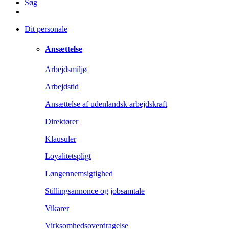
Søg
Dit personale
Ansættelse
Arbejdsmiljø
Arbejdstid
Ansættelse af udenlandsk arbejdskraft
Direktører
Klausuler
Loyalitetspligt
Løngennemsigtighed
Stillingsannonce og jobsamtale
Vikarer
Virksomhedsoverdragelse