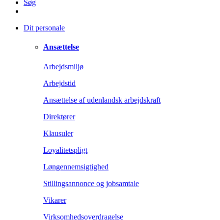
Søg
Dit personale
Ansættelse
Arbejdsmiljø
Arbejdstid
Ansættelse af udenlandsk arbejdskraft
Direktører
Klausuler
Loyalitetspligt
Løngennemsigtighed
Stillingsannonce og jobsamtale
Vikarer
Virksomhedsoverdragelse