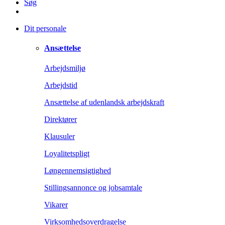
Søg
Dit personale
Ansættelse
Arbejdsmiljø
Arbejdstid
Ansættelse af udenlandsk arbejdskraft
Direktører
Klausuler
Loyalitetspligt
Løngennemsigtighed
Stillingsannonce og jobsamtale
Vikarer
Virksomhedsoverdragelse