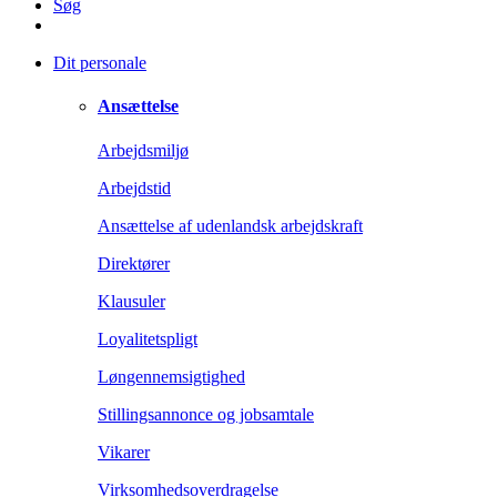
Søg
Dit personale
Ansættelse
Arbejdsmiljø
Arbejdstid
Ansættelse af udenlandsk arbejdskraft
Direktører
Klausuler
Loyalitetspligt
Løngennemsigtighed
Stillingsannonce og jobsamtale
Vikarer
Virksomhedsoverdragelse