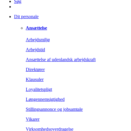
Søg
Dit personale
Ansættelse
Arbejdsmiljø
Arbejdstid
Ansættelse af udenlandsk arbejdskraft
Direktører
Klausuler
Loyalitetspligt
Løngennemsigtighed
Stillingsannonce og jobsamtale
Vikarer
Virksomhedsoverdragelse