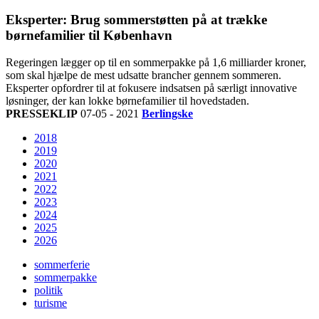
Eksperter: Brug sommerstøtten på at trække
børnefamilier til København
Regeringen lægger op til en sommerpakke på 1,6 milliarder kroner,
som skal hjælpe de mest udsatte brancher gennem sommeren.
Eksperter opfordrer til at fokusere indsatsen på særligt innovative
løsninger, der kan lokke børnefamilier til hovedstaden.
PRESSEKLIP
07-05 - 2021
Berlingske
2018
2019
2020
2021
2022
2023
2024
2025
2026
sommerferie
sommerpakke
politik
turisme