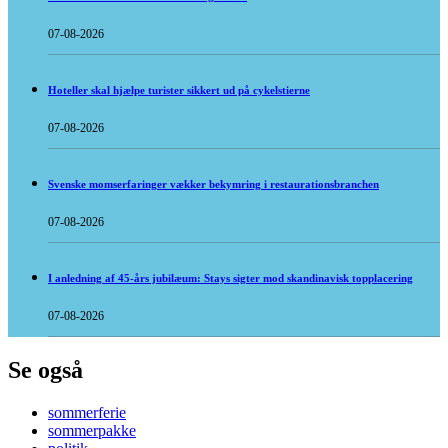
07-08-2026
Hoteller skal hjælpe turister sikkert ud på cykelstierne
07-08-2026
Svenske momserfaringer vækker bekymring i restaurationsbranchen
07-08-2026
I anledning af 45-års jubilæum: Stays sigter mod skandinavisk topplacering
07-08-2026
Se også
sommerferie
sommerpakke