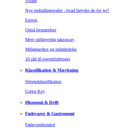
Affald
Nye emballageregler - hvad betyder de for jer?
Energi
Opnå besparelser
Mere miljøvenlig takeaway
Miljømærker og miljøledelse
10 råd til energiforbruget
Klassifikation & Mærkning
Stjerneklassifikation
Green Key
Økonomi & Drift
Fødevarer & Gastronomi
Fødevarekontrol