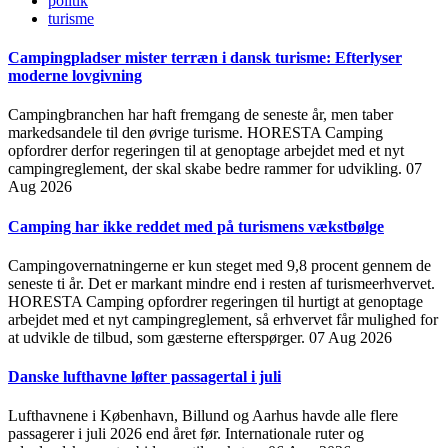
politik
turisme
Campingpladser mister terræn i dansk turisme: Efterlyser
moderne lovgivning
Campingbranchen har haft fremgang de seneste år, men taber
markedsandele til den øvrige turisme. HORESTA Camping
opfordrer derfor regeringen til at genoptage arbejdet med et nyt
campingreglement, der skal skabe bedre rammer for udvikling.
07
Aug 2026
Camping har ikke reddet med på turismens vækstbølge
Campingovernatningerne er kun steget med 9,8 procent gennem de
seneste ti år. Det er markant mindre end i resten af turismeerhvervet.
HORESTA Camping opfordrer regeringen til hurtigt at genoptage
arbejdet med et nyt campingreglement, så erhvervet får mulighed for
at udvikle de tilbud, som gæsterne efterspørger.
07 Aug 2026
Danske lufthavne løfter passagertal i juli
Lufthavnene i København, Billund og Aarhus havde alle flere
passagerer i juli 2026 end året før. Internationale ruter og