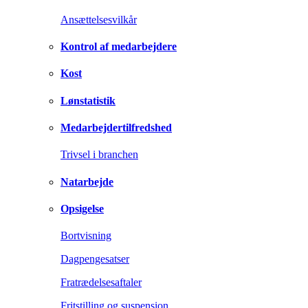
Ansættelsesvilkår
Kontrol af medarbejdere
Kost
Lønstatistik
Medarbejdertilfredshed
Trivsel i branchen
Natarbejde
Opsigelse
Bortvisning
Dagpengesatser
Fratrædelsesaftaler
Fritstilling og suspension