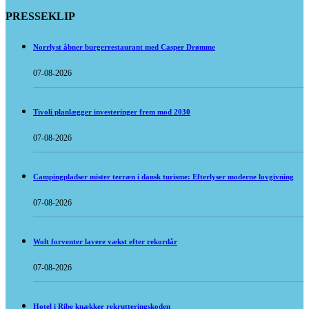
PRESSEKLIP
Norrlyst åbner burgerrestaurant med Casper Drømme
07-08-2026
Tivoli planlægger investeringer frem mod 2030
07-08-2026
Campingpladser mister terræn i dansk turisme: Efterlyser moderne lovgivning
07-08-2026
Wolt forventer lavere vækst efter rekordår
07-08-2026
Hotel i Ribe knækker rekrutteringskoden