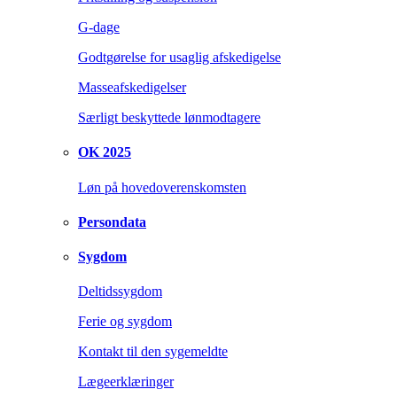
G-dage
Godtgørelse for usaglig afskedigelse
Masseafskedigelser
Særligt beskyttede lønmodtagere
OK 2025
Løn på hovedoverenskomsten
Persondata
Sygdom
Deltidssygdom
Ferie og sygdom
Kontakt til den sygemeldte
Lægeerklæringer