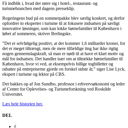
Få indblik i, hvad der rører sig i hotel-, restaurant- og
turismebranchen med dagens presseklip.
Regeringens bud på en sommerpakke blev særlig konkret, og derfor
opfordrer to eksperter i turisme til at fokusere indsatsen på særligt
innovative løsninger, som kan lokke børnefamilier til København i
løbet af sommeren, skriver Berlingske.
”Det er selvfølgelig positivt, at der kommer 1,6 milliarder kroner, for
det er meget tiltrængt, men de mere tilfældige ting har ikke rigtig
nogen gennemslagskraft, så man er nødt til at have et klart motiv og
mål for indsatsen. Det handler især om at tiltrække børnefamilier til
København, hvor vi ved, at eksempelvis billige togbilletter og
rabatter på entrepriserne gjorde en forskel sidste år,” siger Lise Lyck,
ekspert i turisme og lektor på CBS.
Det bakkes op af Jon Sundbo, professor i erhvervsøkonomi og leder
af Center for Oplevelses- og Turismeforskning ved Roskilde
Universitet.
Læs hele historien her.
DEL