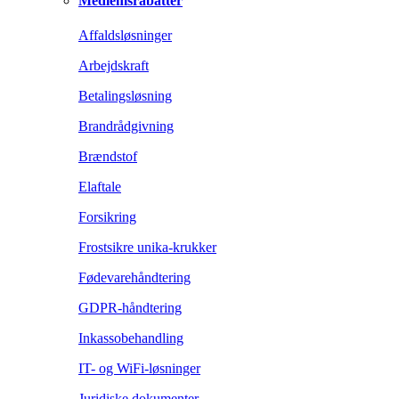
Medlemsrabatter
Affaldsløsninger
Arbejdskraft
Betalingsløsning
Brandrådgivning
Brændstof
Elaftale
Forsikring
Frostsikre unika-krukker
Fødevarehåndtering
GDPR-håndtering
Inkassobehandling
IT- og WiFi-løsninger
Juridiske dokumenter