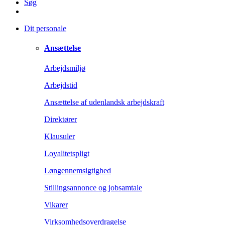
Søg
Dit personale
Ansættelse
Arbejdsmiljø
Arbejdstid
Ansættelse af udenlandsk arbejdskraft
Direktører
Klausuler
Loyalitetspligt
Løngennemsigtighed
Stillingsannonce og jobsamtale
Vikarer
Virksomhedsoverdragelse