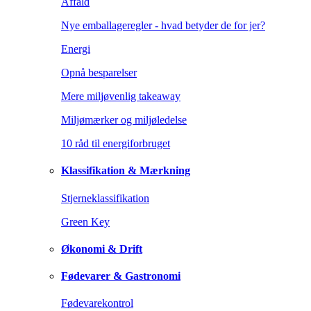
Affald
Nye emballageregler - hvad betyder de for jer?
Energi
Opnå besparelser
Mere miljøvenlig takeaway
Miljømærker og miljøledelse
10 råd til energiforbruget
Klassifikation & Mærkning
Stjerneklassifikation
Green Key
Økonomi & Drift
Fødevarer & Gastronomi
Fødevarekontrol