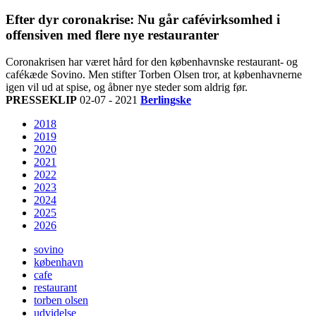
Efter dyr coronakrise: Nu går cafévirksomhed i
offensiven med flere nye restauranter
Coronakrisen har været hård for den københavnske restaurant- og
cafékæde Sovino. Men stifter Torben Olsen tror, at københavnerne
igen vil ud at spise, og åbner nye steder som aldrig før.
PRESSEKLIP
02-07 - 2021
Berlingske
2018
2019
2020
2021
2022
2023
2024
2025
2026
sovino
københavn
cafe
restaurant
torben olsen
udvidelse