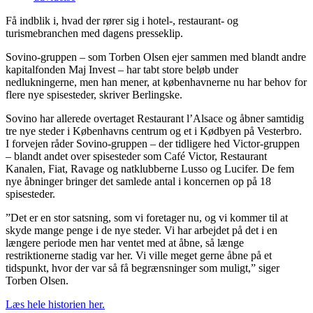
Få indblik i, hvad der rører sig i hotel-, restaurant- og
turismebranchen med dagens presseklip.
Sovino-gruppen – som Torben Olsen ejer sammen med blandt andre
kapitalfonden Maj Invest – har tabt store beløb under
nedlukningerne, men han mener, at københavnerne nu har behov for
flere nye spisesteder, skriver Berlingske.
Sovino har allerede overtaget Restaurant l’Alsace og åbner samtidig
tre nye steder i Københavns centrum og et i Kødbyen på Vesterbro.
I forvejen råder Sovino-gruppen – der tidligere hed Victor-gruppen
– blandt andet over spisesteder som Café Victor, Restaurant
Kanalen, Fiat, Ravage og natklubberne Lusso og Lucifer. De fem
nye åbninger bringer det samlede antal i koncernen op på 18
spisesteder.
”Det er en stor satsning, som vi foretager nu, og vi kommer til at
skyde mange penge i de nye steder. Vi har arbejdet på det i en
længere periode men har ventet med at åbne, så længe
restriktionerne stadig var her. Vi ville meget gerne åbne på et
tidspunkt, hvor der var så få begrænsninger som muligt,” siger
Torben Olsen.
Læs hele historien her.