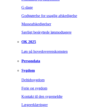
G-dage
Godtgørelse for usaglig afskedigelse
Masseafskedigelser
Særligt beskyttede lønmodtagere
OK 2025
Løn på hovedoverenskomsten
Persondata
Sygdom
Deltidssygdom
Ferie og sygdom
Kontakt til den sygemeldte
Lægeerklæringer