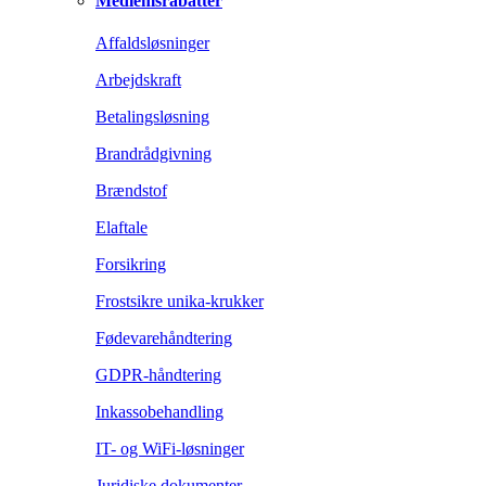
Medlemsrabatter
Affaldsløsninger
Arbejdskraft
Betalingsløsning
Brandrådgivning
Brændstof
Elaftale
Forsikring
Frostsikre unika-krukker
Fødevarehåndtering
GDPR-håndtering
Inkassobehandling
IT- og WiFi-løsninger
Juridiske dokumenter