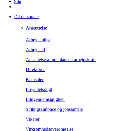
Søg
Dit personale
Ansættelse
Arbejdsmiljø
Arbejdstid
Ansættelse af udenlandsk arbejdskraft
Direktører
Klausuler
Loyalitetspligt
Løngennemsigtighed
Stillingsannonce og jobsamtale
Vikarer
Virksomhedsoverdragelse