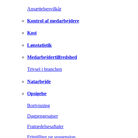
Ansættelsesvilkår
Kontrol af medarbejdere
Kost
Lønstatistik
Medarbejdertilfredshed
Trivsel i branchen
Natarbejde
Opsigelse
Bortvisning
Dagpengesatser
Fratrædelsesaftaler
Fritstilling og suspension