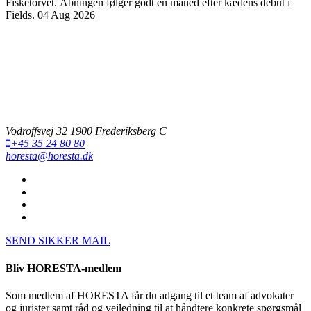
Fisketorvet. Åbningen følger godt en måned efter kædens debut i
Fields.
04 Aug 2026
Vodroffsvej 32 1900 Frederiksberg C
+45 35 24 80 80
horesta@horesta.dk
SEND SIKKER MAIL
Bliv HORESTA-medlem
Som medlem af HORESTA får du adgang til et team af advokater
og jurister samt råd og vejledning til at håndtere konkrete spørgsmål