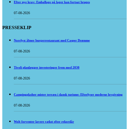
Efter nye krav: Emballage på lager kan fortsat bruges
07-08-2026
PRESSEKLIP
Norrlyst åbner burgerrestaurant med Casper Drømme
07-08-2026
Tivoli planlægger investeringer frem mod 2030
07-08-2026
Campingpladser mister terræn i dansk turisme: Efterlyser moderne lovgivning
07-08-2026
Wolt forventer lavere vækst efter rekordår