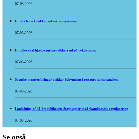
07-08-2026
Hotel i Ribe knækker rekrutteringskoden
07-08-2026
Hoteller skal hjælpe turister sikkert ud på cykelstierne
07-08-2026
Svenske momserfaringer vækker bekymring i restaurationsbranchen
07-08-2026
I anledning af 45-års jubilæum: Stays sigter mod skandinavisk topplacering
07-08-2026
Se også