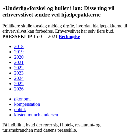
»Underlig«forskel og huller i løn: Disse ting vil
erhvervslivet ændre ved hjælpepakkerne
Politikere skulle torsdag middag drøfte, hvordan hjælpepakkerne til
erhvervslivet kan forbedres. Erhvervslivet har selv flere bud.
PRESSEKLIP
15-01 - 2021
Berlingske
2018
2019
2020
2021
2022
2023
2024
2025
2026
økonomi
kompensation
politik
kirsten munch andersen
Få indblik i, hvad der rører sig i hotel-, restaurant- og
turismebranchen med dagens presseklip.