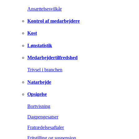
Ansættelsesvilkår
Kontrol af medarbejdere
Kost
Lønstatistik
Medarbejdertilfredshed
Trivsel i branchen
Natarbejde
Opsigelse
Bortvisning
Dagpengesatser
Fratrædelsesaftaler
Fritstilling og suspension