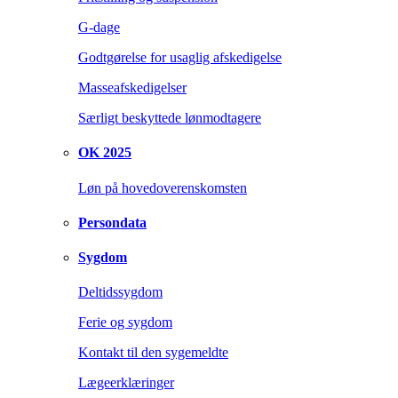
G-dage
Godtgørelse for usaglig afskedigelse
Masseafskedigelser
Særligt beskyttede lønmodtagere
OK 2025
Løn på hovedoverenskomsten
Persondata
Sygdom
Deltidssygdom
Ferie og sygdom
Kontakt til den sygemeldte
Lægeerklæringer