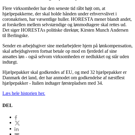
Flere virksomheder har den seneste tid råbt højt om, at
hjælpepakkerne, der skal holde hånden under erhvervslivet i
coronakrisen, har væsentlige huller. HORESTA mener blandt andet,
at forskellen mellem selvstændige og lønmodtagere skal rettes ud.
Det siger HORESTAs politiske direktør, Kirsten Munch Andersen
til Berlingske.
Sender en arbejdsgiver sine medarbejdere hjem på lønkompensation,
skal arbejdsgiveren fortsat betale op mod en fjerdedel af sine
ansattes løn - også selvom virksomheden er nedlukket og står uden
indtægt.
Hjælpepakker skal godkendes af EU, og med 32 hjælpepakker er
Danmark det land, der har anmodet om godkendelse af næstflest
hjælpepakker - Italien indtager førstepladsen med 34.
Læs hele historien her.
DEL