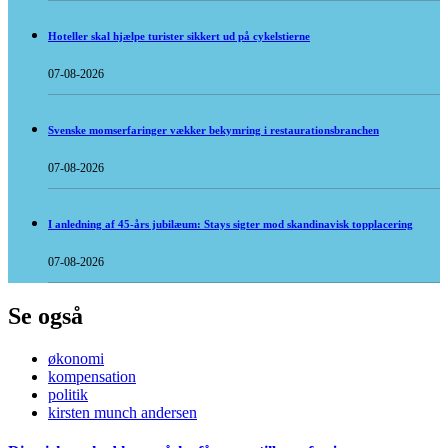
Hoteller skal hjælpe turister sikkert ud på cykelstierne
07-08-2026
Svenske momserfaringer vækker bekymring i restaurationsbranchen
07-08-2026
I anledning af 45-års jubilæum: Stays sigter mod skandinavisk topplacering
07-08-2026
Se også
økonomi
kompensation
politik
kirsten munch andersen