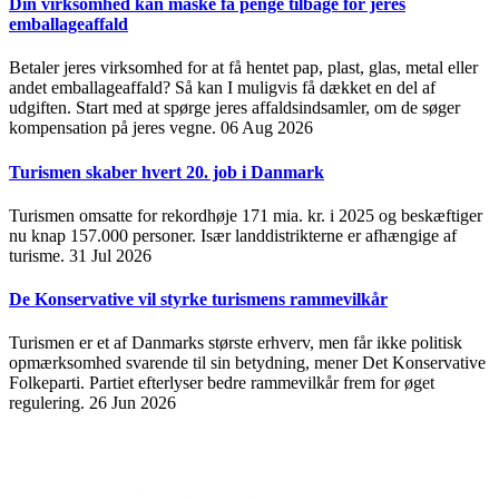
Din virksomhed kan måske få penge tilbage for jeres
emballageaffald
Betaler jeres virksomhed for at få hentet pap, plast, glas, metal eller
andet emballageaffald? Så kan I muligvis få dækket en del af
udgiften. Start med at spørge jeres affaldsindsamler, om de søger
kompensation på jeres vegne.
06 Aug 2026
Turismen skaber hvert 20. job i Danmark
Turismen omsatte for rekordhøje 171 mia. kr. i 2025 og beskæftiger
nu knap 157.000 personer. Især landdistrikterne er afhængige af
turisme.
31 Jul 2026
De Konservative vil styrke turismens rammevilkår
Turismen er et af Danmarks største erhverv, men får ikke politisk
opmærksomhed svarende til sin betydning, mener Det Konservative
Folkeparti. Partiet efterlyser bedre rammevilkår frem for øget
regulering.
26 Jun 2026