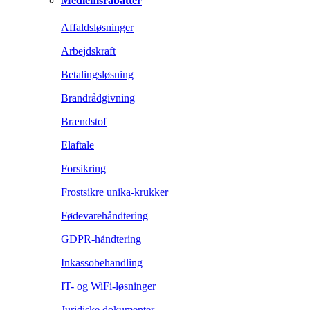
Medlemsrabatter
Affaldsløsninger
Arbejdskraft
Betalingsløsning
Brandrådgivning
Brændstof
Elaftale
Forsikring
Frostsikre unika-krukker
Fødevarehåndtering
GDPR-håndtering
Inkassobehandling
IT- og WiFi-løsninger
Juridiske dokumenter