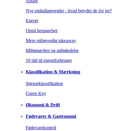
Affald
Nye emballageregler - hvad betyder de for jer?
Energi
Opnå besparelser
Mere miljøvenlig takeaway
Miljømærker og miljøledelse
10 råd til energiforbruget
Klassifikation & Mærkning
Stjerneklassifikation
Green Key
Økonomi & Drift
Fødevarer & Gastronomi
Fødevarekontrol