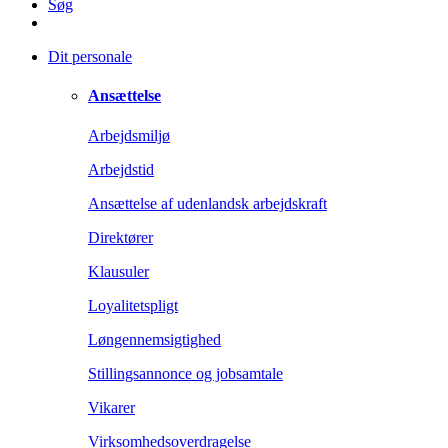
Søg
Dit personale
Ansættelse
Arbejdsmiljø
Arbejdstid
Ansættelse af udenlandsk arbejdskraft
Direktører
Klausuler
Loyalitetspligt
Løngennemsigtighed
Stillingsannonce og jobsamtale
Vikarer
Virksomhedsoverdragelse