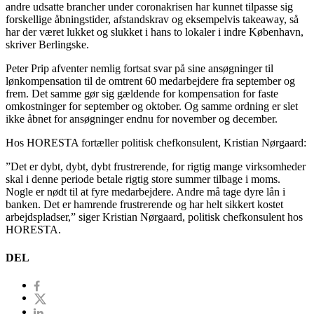
andre udsatte brancher under coronakrisen har kunnet tilpasse sig
forskellige åbningstider, afstandskrav og eksempelvis takeaway, så
har der været lukket og slukket i hans to lokaler i indre København,
skriver Berlingske.
Peter Prip afventer nemlig fortsat svar på sine ansøgninger til
lønkompensation til de omtrent 60 medarbejdere fra september og
frem. Det samme gør sig gældende for kompensation for faste
omkostninger for september og oktober. Og samme ordning er slet
ikke åbnet for ansøgninger endnu for november og december.
Hos HORESTA fortæller politisk chefkonsulent, Kristian Nørgaard:
”Det er dybt, dybt, dybt frustrerende, for rigtig mange virksomheder
skal i denne periode betale rigtig store summer tilbage i moms.
Nogle er nødt til at fyre medarbejdere. Andre må tage dyre lån i
banken. Det er hamrende frustrerende og har helt sikkert kostet
arbejdspladser,” siger Kristian Nørgaard, politisk chefkonsulent hos
HORESTA.
DEL