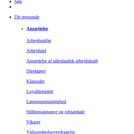
Søg
Dit personale
Ansættelse
Arbejdsmiljø
Arbejdstid
Ansættelse af udenlandsk arbejdskraft
Direktører
Klausuler
Loyalitetspligt
Løngennemsigtighed
Stillingsannonce og jobsamtale
Vikarer
Virksomhedsoverdragelse