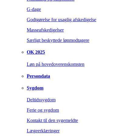
G-dage
Godtgørelse for usaglig afskedigelse
Masseafskedigelser
Særligt beskyttede lønmodtagere
OK 2025
Løn på hovedoverenskomsten
Persondata
Sygdom
Deltidssygdom
Ferie og sygdom
Kontakt til den sygemeldte
Lægeerklæringer