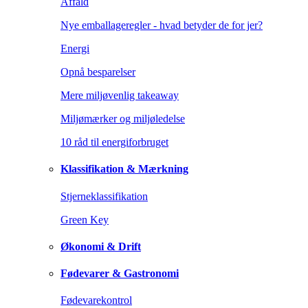
Affald
Nye emballageregler - hvad betyder de for jer?
Energi
Opnå besparelser
Mere miljøvenlig takeaway
Miljømærker og miljøledelse
10 råd til energiforbruget
Klassifikation & Mærkning
Stjerneklassifikation
Green Key
Økonomi & Drift
Fødevarer & Gastronomi
Fødevarekontrol