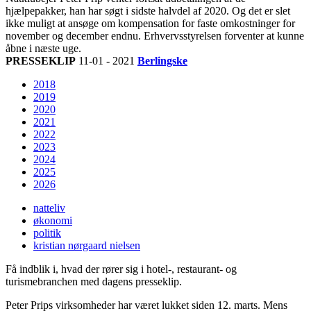
hjælpepakker, han har søgt i sidste halvdel af 2020. Og det er slet
ikke muligt at ansøge om kompensation for faste omkostninger for
november og december endnu. Erhvervsstyrelsen forventer at kunne
åbne i næste uge.
PRESSEKLIP
11-01 - 2021
Berlingske
2018
2019
2020
2021
2022
2023
2024
2025
2026
natteliv
økonomi
politik
kristian nørgaard nielsen
Få indblik i, hvad der rører sig i hotel-, restaurant- og
turismebranchen med dagens presseklip.
Peter Prips virksomheder har været lukket siden 12. marts. Mens