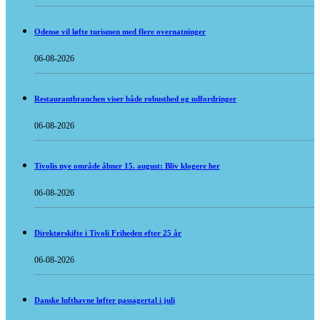
Odense vil løfte turismen med flere overnatninger
06-08-2026
Restaurantbranchen viser både robusthed og udfordringer
06-08-2026
Tivolis nye område åbner 15. august: Bliv klogere her
06-08-2026
Direktørskifte i Tivoli Friheden efter 25 år
06-08-2026
Danske lufthavne løfter passagertal i juli