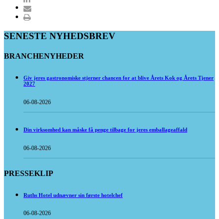
SENESTE NYHEDSBREV
BRANCHENYHEDER
Giv jeres gastronomiske stjerner chancen for at blive Årets Kok og Årets Tjener
2027
06-08-2026
Din virksomhed kan måske få penge tilbage for jeres emballageaffald
06-08-2026
PRESSEKLIP
Ruths Hotel udnævner sin første hotelchef
06-08-2026