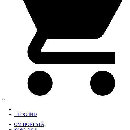
0
LOG IND
OM HORESTA
KONTAKT