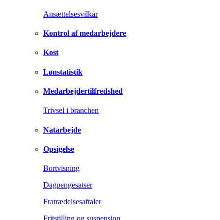
Ansættelsesvilkår
Kontrol af medarbejdere
Kost
Lønstatistik
Medarbejdertilfredshed
Trivsel i branchen
Natarbejde
Opsigelse
Bortvisning
Dagpengesatser
Fratrædelsesaftaler
Fritstilling og suspension