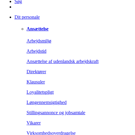
Søg
Dit personale
Ansættelse
Arbejdsmiljø
Arbejdstid
Ansættelse af udenlandsk arbejdskraft
Direktører
Klausuler
Loyalitetspligt
Løngennemsigtighed
Stillingsannonce og jobsamtale
Vikarer
Virksomhedsoverdragelse