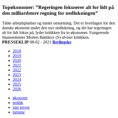
Topøkonomer: ”Regeringen fokuserer alt for lidt på
den milliardstore regning for nedlukningen”
Tabte arbejdspladser og mistet omsætning. Det er hverdagen for den
danske økonomi under den nye nedlukning, og det har regeringen
alt for lidt fokus på, lyder kritikken fra to økonomer. Fungerende
finansminister Morten Bødskov (S) afviser kritikken.
PRESSEKLIP
08-02 - 2021
Berlingske
2018
2019
2020
2021
2022
2023
2024
2025
2026
økonomi
politik
maj invest
turisme