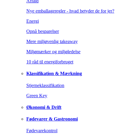
Affald
Nye emballageregler - hvad betyder de for jer?
Energi
Opnå besparelser
Mere miljøvenlig takeaway
Miljømærker og miljøledelse
10 råd til energiforbruget
Klassifikation & Mærkning
Stjerneklassifikation
Green Key
Økonomi & Drift
Fødevarer & Gastronomi
Fødevarekontrol