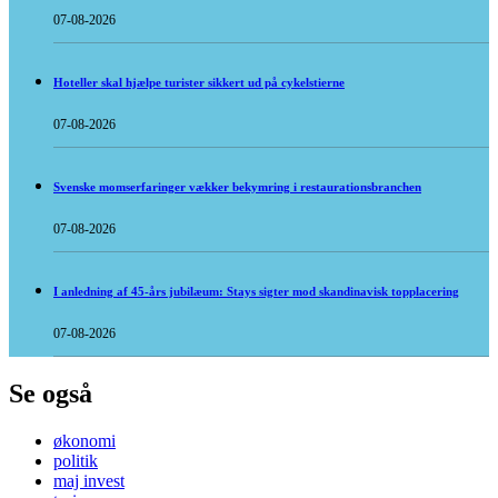
07-08-2026
Hoteller skal hjælpe turister sikkert ud på cykelstierne
07-08-2026
Svenske momserfaringer vækker bekymring i restaurationsbranchen
07-08-2026
I anledning af 45-års jubilæum: Stays sigter mod skandinavisk topplacering
07-08-2026
Se også
økonomi
politik
maj invest