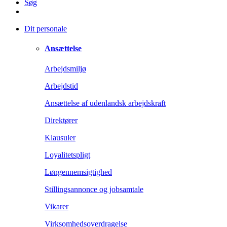
Søg
Dit personale
Ansættelse
Arbejdsmiljø
Arbejdstid
Ansættelse af udenlandsk arbejdskraft
Direktører
Klausuler
Loyalitetspligt
Løngennemsigtighed
Stillingsannonce og jobsamtale
Vikarer
Virksomhedsoverdragelse