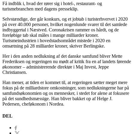
Få indblik i, hvad der rører sig i hotel-, restaurant- og
turismebranchen med dagens presseklip.
Selvstændige, der går konkurs, og et jobtab i turisterhvervet i 2020
på over 40.000 personer, hvilket nogenlunde svarer til det samlede
indbyggertal i Næstved. Coronakrisen rammer os hårdt, og de
foreløbige tab skal måles i mange milliarder kroner.
Turismeindustrien i hovedstadsområdet mistede i 2020 en
omsætning på 28 milliarder kroner, skriver Berlingske.
Her i den anden nedlukning af det danske samfund bliver Mette
Frederiksen og regeringen nu mødt af kritik fra en af landets førende
økonomer – administrerende direktør i Maj Invest, Jeppe
Christiansen.
Han mener, at tiden er kommet til, at regeringen sætter meget mere
fokus på de milliardstore omkostninger, som nedlukningerne har på
samfundsøkonomien og os mennesker, i stedet for alene at fokusere
på det sundhedsmæssige. Han bliver bakket op af Helge J.
Pedersen, cheføkonom i Nordea.
DEL