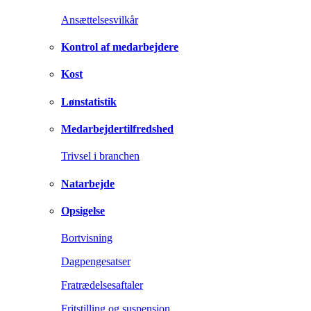
Ansættelsesvilkår
Kontrol af medarbejdere
Kost
Lønstatistik
Medarbejdertilfredshed
Trivsel i branchen
Natarbejde
Opsigelse
Bortvisning
Dagpengesatser
Fratrædelsesaftaler
Fritstilling og suspension