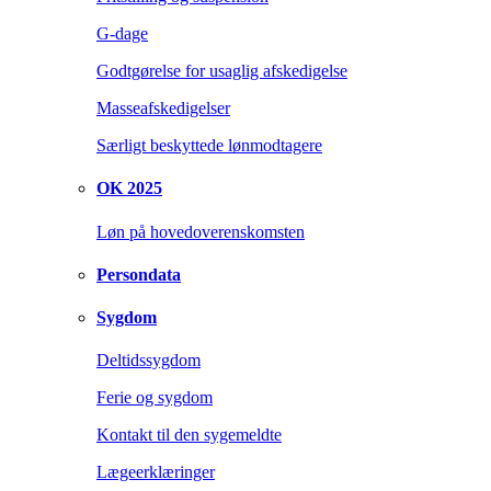
G-dage
Godtgørelse for usaglig afskedigelse
Masseafskedigelser
Særligt beskyttede lønmodtagere
OK 2025
Løn på hovedoverenskomsten
Persondata
Sygdom
Deltidssygdom
Ferie og sygdom
Kontakt til den sygemeldte
Lægeerklæringer