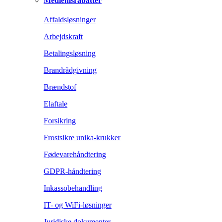
Medlemsrabatter
Affaldsløsninger
Arbejdskraft
Betalingsløsning
Brandrådgivning
Brændstof
Elaftale
Forsikring
Frostsikre unika-krukker
Fødevarehåndtering
GDPR-håndtering
Inkassobehandling
IT- og WiFi-løsninger
Juridiske dokumenter