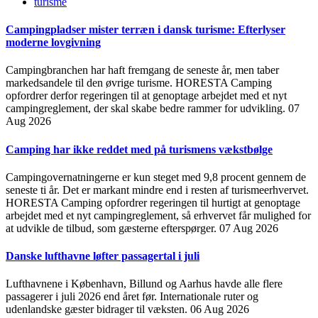
turisme
Campingpladser mister terræn i dansk turisme: Efterlyser
moderne lovgivning
Campingbranchen har haft fremgang de seneste år, men taber
markedsandele til den øvrige turisme. HORESTA Camping
opfordrer derfor regeringen til at genoptage arbejdet med et nyt
campingreglement, der skal skabe bedre rammer for udvikling.
07
Aug 2026
Camping har ikke reddet med på turismens vækstbølge
Campingovernatningerne er kun steget med 9,8 procent gennem de
seneste ti år. Det er markant mindre end i resten af turismeerhvervet.
HORESTA Camping opfordrer regeringen til hurtigt at genoptage
arbejdet med et nyt campingreglement, så erhvervet får mulighed for
at udvikle de tilbud, som gæsterne efterspørger.
07 Aug 2026
Danske lufthavne løfter passagertal i juli
Lufthavnene i København, Billund og Aarhus havde alle flere
passagerer i juli 2026 end året før. Internationale ruter og
udenlandske gæster bidrager til væksten.
06 Aug 2026