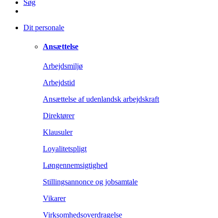
Søg
Dit personale
Ansættelse
Arbejdsmiljø
Arbejdstid
Ansættelse af udenlandsk arbejdskraft
Direktører
Klausuler
Loyalitetspligt
Løngennemsigtighed
Stillingsannonce og jobsamtale
Vikarer
Virksomhedsoverdragelse