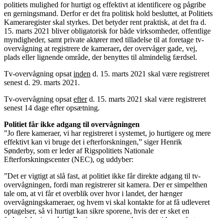
politiets mulighed for hurtigt og effektivt at identificere og pågribe
en gerningsmand. Derfor er det fra politisk hold besluttet, at Politiets
Kameraregister skal styrkes. Det betyder rent praktisk, at det fra d.
15. marts 2021 bliver obligatorisk for både virksomheder, offentlige
myndigheder, samt private aktører med tilladelse til at foretage tv-
overvågning at registrere de kameraer
,
der overvåger gade, vej,
plads eller lignende område, der benyttes til almindelig færdsel.
Tv-overvågning opsat
inden
d. 15. marts 2021 skal være registreret
senest d. 29. marts 2021.
Tv-overvågning opsat
efter
d. 15. marts 2021 skal være registreret
senest 14 dage efter opsætning.
Politiet får ikke adgang til overvågningen
”Jo flere kameraer, vi har registreret i systemet, jo hurtigere og mere
effektivt kan vi bruge det i efterforskningen,” siger Henrik
Sønderby, som er leder af Rigspolitiets Nationale
Efterforskningscenter (NEC), og uddyber:
”Det er vigtigt at slå fast, at politiet ikke får direkte adgang til tv-
overvågningen, fordi man registrerer sit kamera. Der er simpelthen
tale om, at vi får et overblik over hvor i landet, der hænger
overvågningskameraer, og hvem vi skal kontakte for at få udleveret
optagelser, så vi hurtigt kan sikre sporene, hvis der er sket en