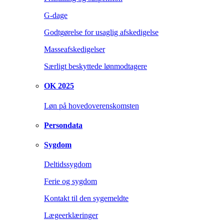
G-dage
Godtgørelse for usaglig afskedigelse
Masseafskedigelser
Særligt beskyttede lønmodtagere
OK 2025
Løn på hovedoverenskomsten
Persondata
Sygdom
Deltidssygdom
Ferie og sygdom
Kontakt til den sygemeldte
Lægeerklæringer