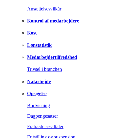
Ansættelsesvilkår
Kontrol af medarbejdere
Kost
Lønstatistik
Medarbejdertilfredshed
Trivsel i branchen
Natarbejde
Opsigelse
Bortvisning
Dagpengesatser
Fratrædelsesaftaler
Fritstilling og suspension