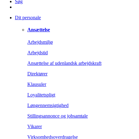
Søg
Dit personale
Ansættelse
Arbejdsmiljø
Arbejdstid
Ansættelse af udenlandsk arbejdskraft
Direktører
Klausuler
Loyalitetspligt
Løngennemsigtighed
Stillingsannonce og jobsamtale
Vikarer
Virksomhedsoverdragelse