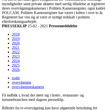
myndigheder samt private aktører med særlig tilladelse at registrere
deres overvågningskameraer i Politiets Kameraregister, også kaldet
POLCAM. Politiets Kameraregister har været i luften i over to år.
Registeret har vist sig at være et nyttigt redskab i politiets
efterforskningsarbejde.
PRESSEKLIP
25-02 - 2021
Pressemeddelelse
2018
2019
2020
2021
2022
2023
2024
2025
2026
politi
overvågning
overvågningskamera
Få indblik i, hvad der rører sig i hotel-, restaurant- og
turismebranchen med dagens presseklip.
Billeder fra tv-overvågning kan have afgørende betydning for