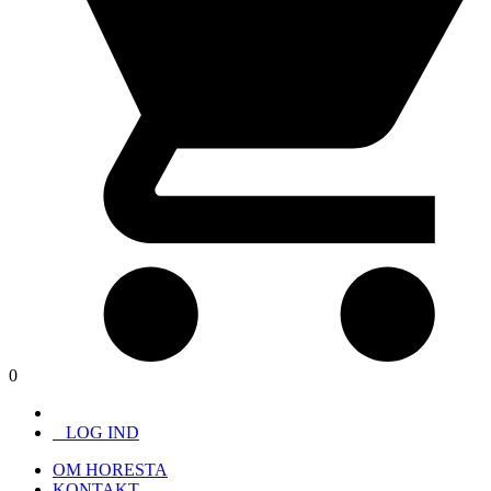
0
LOG IND
OM HORESTA
KONTAKT