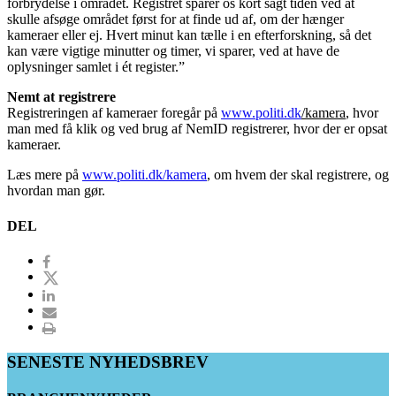
forbrydelse i området. Registret sparer os kort sagt tiden ved at
skulle afsøge området først for at finde ud af, om der hænger
kameraer eller ej. Hvert minut kan tælle i en efterforskning, så det
kan være vigtige minutter og timer, vi sparer, ved at have de
oplysninger samlet i ét register.”
Nemt at registrere
Registreringen af kameraer foregår på
www.politi.dk
/kamera
, hvor
man med få klik og ved brug af NemID registrerer, hvor der er opsat
kameraer.
Læs mere på
www.politi.dk/kamera
, om hvem der skal registrere, og
hvordan man gør.
DEL
SENESTE NYHEDSBREV