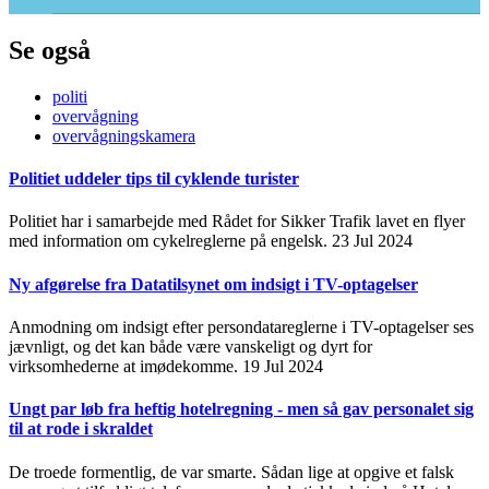
Se også
politi
overvågning
overvågningskamera
Politiet uddeler tips til cyklende turister
Politiet har i samarbejde med Rådet for Sikker Trafik lavet en flyer
med information om cykelreglerne på engelsk.
23 Jul 2024
Ny afgørelse fra Datatilsynet om indsigt i TV-optagelser
Anmodning om indsigt efter persondatareglerne i TV-optagelser ses
jævnligt, og det kan både være vanskeligt og dyrt for
virksomhederne at imødekomme.
19 Jul 2024
Ungt par løb fra heftig hotelregning - men så gav personalet sig
til at rode i skraldet
De troede formentlig, de var smarte. Sådan lige at opgive et falsk