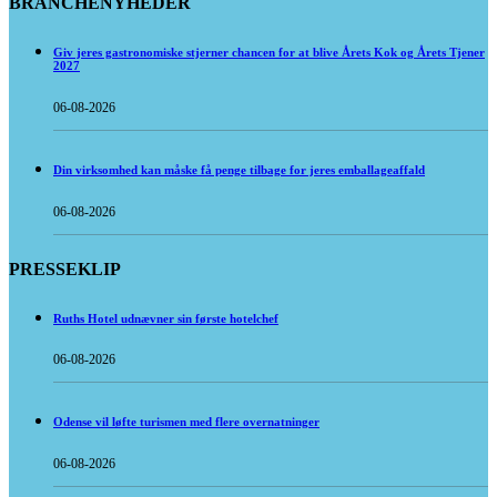
BRANCHENYHEDER
Giv jeres gastronomiske stjerner chancen for at blive Årets Kok og Årets Tjener
2027
06-08-2026
Din virksomhed kan måske få penge tilbage for jeres emballageaffald
06-08-2026
PRESSEKLIP
Ruths Hotel udnævner sin første hotelchef
06-08-2026
Odense vil løfte turismen med flere overnatninger
06-08-2026