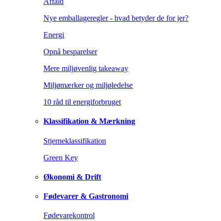
Affald
Nye emballageregler - hvad betyder de for jer?
Energi
Opnå besparelser
Mere miljøvenlig takeaway
Miljømærker og miljøledelse
10 råd til energiforbruget
Klassifikation & Mærkning
Stjerneklassifikation
Green Key
Økonomi & Drift
Fødevarer & Gastronomi
Fødevarekontrol