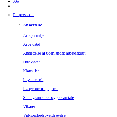
Søg
Dit personale
Ansættelse
Arbejdsmiljø
Arbejdstid
Ansættelse af udenlandsk arbejdskraft
Direktører
Klausuler
Loyalitetspligt
Løngennemsigtighed
Stillingsannonce og jobsamtale
Vikarer
Virksomhedsoverdragelse