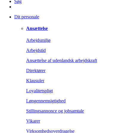
Søg
Dit personale
Ansættelse
Arbejdsmiljø
Arbejdstid
Ansættelse af udenlandsk arbejdskraft
Direktører
Klausuler
Loyalitetspligt
Løngennemsigtighed
Stillingsannonce og jobsamtale
Vikarer
Virksomhedsoverdragelse