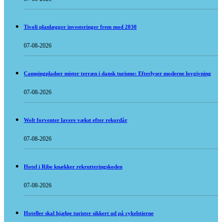
Tivoli planlægger investeringer frem mod 2030
07-08-2026
Campingpladser mister terræn i dansk turisme: Efterlyser moderne lovgivning
07-08-2026
Wolt forventer lavere vækst efter rekordår
07-08-2026
Hotel i Ribe knækker rekrutteringskoden
07-08-2026
Hoteller skal hjælpe turister sikkert ud på cykelstierne