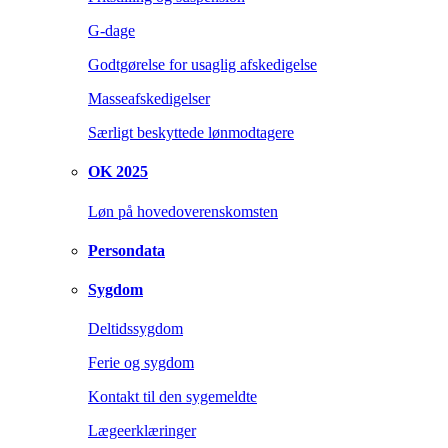
G-dage
Godtgørelse for usaglig afskedigelse
Masseafskedigelser
Særligt beskyttede lønmodtagere
OK 2025
Løn på hovedoverenskomsten
Persondata
Sygdom
Deltidssygdom
Ferie og sygdom
Kontakt til den sygemeldte
Lægeerklæringer