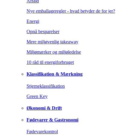
Affald
Nye emballageregler - hvad betyder de for jer?
Energi
Opnå besparelser
Mere miljøvenlig takeaway
Miljømærker og miljøledelse
10 råd til energiforbruget
Klassifikation & Mærkning
Stjerneklassifikation
Green Key
Økonomi & Drift
Fødevarer & Gastronomi
Fødevarekontrol