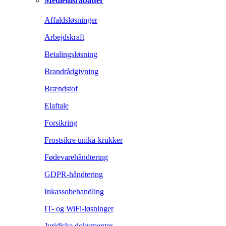
Medlemsrabatter
Affaldsløsninger
Arbejdskraft
Betalingsløsning
Brandrådgivning
Brændstof
Elaftale
Forsikring
Frostsikre unika-krukker
Fødevarehåndtering
GDPR-håndtering
Inkassobehandling
IT- og WiFi-løsninger
Juridiske dokumenter