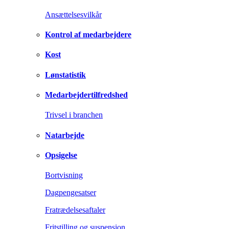
Ansættelsesvilkår
Kontrol af medarbejdere
Kost
Lønstatistik
Medarbejdertilfredshed
Trivsel i branchen
Natarbejde
Opsigelse
Bortvisning
Dagpengesatser
Fratrædelsesaftaler
Fritstilling og suspension