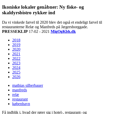
Ikoniske lokaler genåbner: Ny fiske- og
skaldyrsbistro rykker ind
Da vi vinkede farvel til 2020 blev det også et endeligt farvel til
restauranterne Relæ og Manfreds på Jægersborggade.
PRESSEKLIP
17-02 - 2021
MigOgKbh.dk
2018
2019
2020
2021
2022
2023
2024
2025
2026
mathias silberbauer
manfreds
relæ
restaurant
københavn
Få indblik i, hvad der rører sig i hotel-, restaurant- og