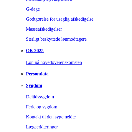
G-dage
Godtgørelse for usaglig afskedigelse
Masseafskedigelser
Særligt beskyttede lønmodtagere
OK 2025
Løn på hovedoverenskomsten
Persondata
Sygdom
Deltidssygdom
Ferie og sygdom
Kontakt til den sygemeldte
Lægeerklæringer