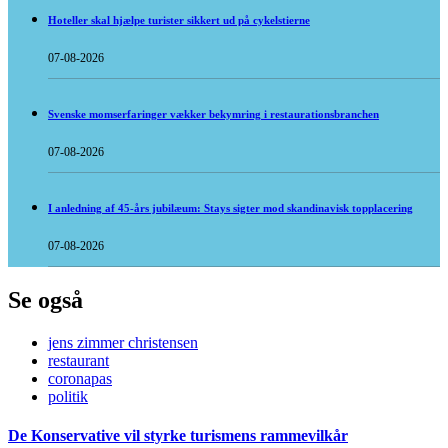
Hoteller skal hjælpe turister sikkert ud på cykelstierne
07-08-2026
Svenske momserfaringer vækker bekymring i restaurationsbranchen
07-08-2026
I anledning af 45-års jubilæum: Stays sigter mod skandinavisk topplacering
07-08-2026
Se også
jens zimmer christensen
restaurant
coronapas
politik
De Konservative vil styrke turismens rammevilkår