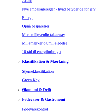
Affald
Nye emballageregler - hvad betyder de for jer?
Energi
Opnå besparelser
Mere miljøvenlig takeaway
Miljømærker og miljøledelse
10 råd til energiforbruget
Klassifikation & Mærkning
Stjerneklassifikation
Green Key
Økonomi & Drift
Fødevarer & Gastronomi
Fødevarekontrol