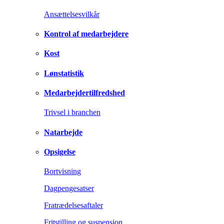
Ansættelsesvilkår
Kontrol af medarbejdere
Kost
Lønstatistik
Medarbejdertilfredshed
Trivsel i branchen
Natarbejde
Opsigelse
Bortvisning
Dagpengesatser
Fratrædelsesaftaler
Fritstilling og suspension