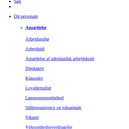
Søg
Dit personale
Ansættelse
Arbejdsmiljø
Arbejdstid
Ansættelse af udenlandsk arbejdskraft
Direktører
Klausuler
Loyalitetspligt
Løngennemsigtighed
Stillingsannonce og jobsamtale
Vikarer
Virksomhedsoverdragelse