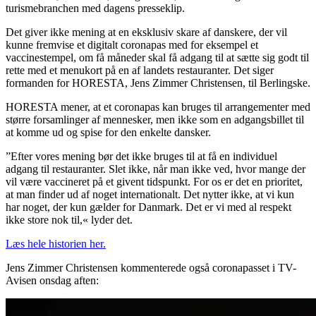
turismebranchen med dagens presseklip.
Det giver ikke mening at en eksklusiv skare af danskere, der vil
kunne fremvise et digitalt coronapas med for eksempel et
vaccinestempel, om få måneder skal få adgang til at sætte sig godt til
rette med et menukort på en af landets restauranter. Det siger
formanden for HORESTA, Jens Zimmer Christensen, til Berlingske.
HORESTA mener, at et coronapas kan bruges til arrangementer med
større forsamlinger af mennesker, men ikke som en adgangsbillet til
at komme ud og spise for den enkelte dansker.
”Efter vores mening bør det ikke bruges til at få en individuel
adgang til restauranter. Slet ikke, når man ikke ved, hvor mange der
vil være vaccineret på et givent tidspunkt. For os er det en prioritet,
at man finder ud af noget internationalt. Det nytter ikke, at vi kun
har noget, der kun gælder for Danmark. Det er vi med al respekt
ikke store nok til,« lyder det.
Læs hele historien her.
Jens Zimmer Christensen kommenterede også coronapasset i TV-
Avisen onsdag aften: