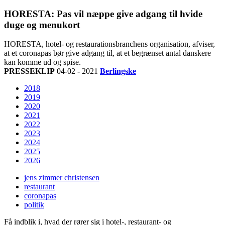
HORESTA: Pas vil næppe give adgang til hvide
duge og menukort
HORESTA, hotel- og restaurationsbranchens organisation, afviser,
at et coronapas bør give adgang til, at et begrænset antal danskere
kan komme ud og spise.
PRESSEKLIP
04-02 - 2021
Berlingske
2018
2019
2020
2021
2022
2023
2024
2025
2026
jens zimmer christensen
restaurant
coronapas
politik
Få indblik i, hvad der rører sig i hotel-, restaurant- og