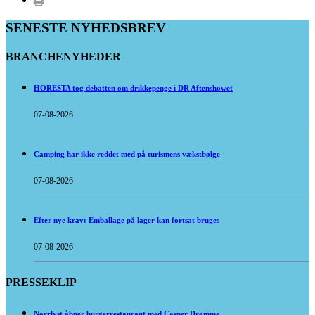
SENESTE NYHEDSBREV
BRANCHENYHEDER
HORESTA tog debatten om drikkepenge i DR Aftenshowet
07-08-2026
Camping har ikke reddet med på turismens vækstbølge
07-08-2026
Efter nye krav: Emballage på lager kan fortsat bruges
07-08-2026
PRESSEKLIP
Norrlyst åbner burgerrestaurant med Casper Drømme