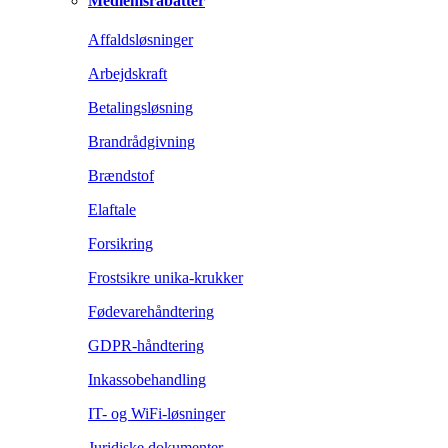
Medlemsrabatter
Affaldsløsninger
Arbejdskraft
Betalingsløsning
Brandrådgivning
Brændstof
Elaftale
Forsikring
Frostsikre unika-krukker
Fødevarehåndtering
GDPR-håndtering
Inkassobehandling
IT- og WiFi-løsninger
Juridiske dokumenter