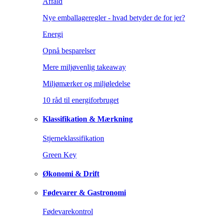
Affald
Nye emballageregler - hvad betyder de for jer?
Energi
Opnå besparelser
Mere miljøvenlig takeaway
Miljømærker og miljøledelse
10 råd til energiforbruget
Klassifikation & Mærkning
Stjerneklassifikation
Green Key
Økonomi & Drift
Fødevarer & Gastronomi
Fødevarekontrol