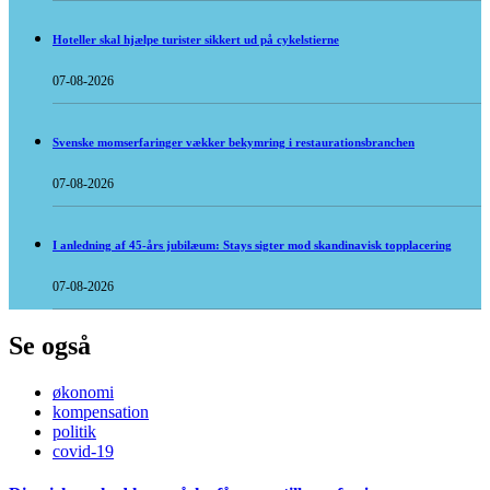
Hoteller skal hjælpe turister sikkert ud på cykelstierne
07-08-2026
Svenske momserfaringer vækker bekymring i restaurationsbranchen
07-08-2026
I anledning af 45-års jubilæum: Stays sigter mod skandinavisk topplacering
07-08-2026
Se også
økonomi
kompensation
politik
covid-19