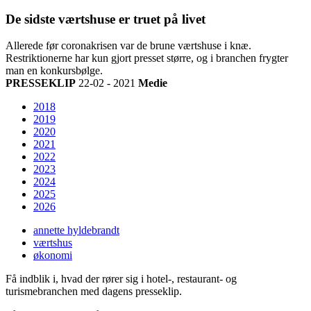
De sidste værtshuse er truet på livet
Allerede før coronakrisen var de brune værtshuse i knæ.
Restriktionerne har kun gjort presset større, og i branchen frygter
man en konkursbølge.
PRESSEKLIP
22-02 - 2021
Medie
2018
2019
2020
2021
2022
2023
2024
2025
2026
annette hyldebrandt
værtshus
økonomi
Få indblik i, hvad der rører sig i hotel-, restaurant- og
turismebranchen med dagens presseklip.