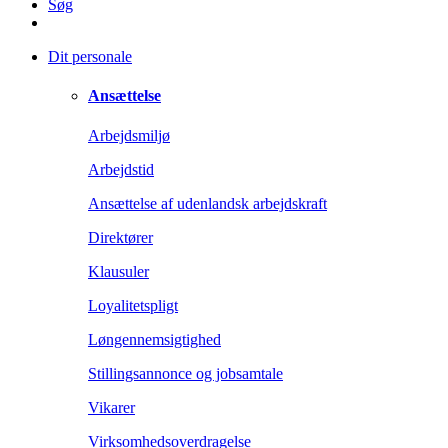
Søg
Dit personale
Ansættelse
Arbejdsmiljø
Arbejdstid
Ansættelse af udenlandsk arbejdskraft
Direktører
Klausuler
Loyalitetspligt
Løngennemsigtighed
Stillingsannonce og jobsamtale
Vikarer
Virksomhedsoverdragelse