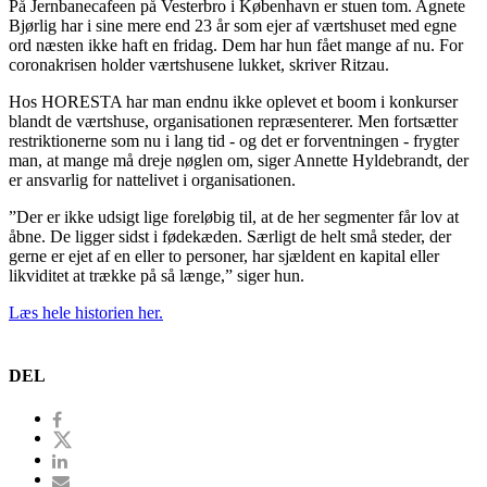
På Jernbanecafeen på Vesterbro i København er stuen tom. Agnete
Bjørlig har i sine mere end 23 år som ejer af værtshuset med egne
ord næsten ikke haft en fridag. Dem har hun fået mange af nu. For
coronakrisen holder værtshusene lukket, skriver Ritzau.
Hos HORESTA har man endnu ikke oplevet et boom i konkurser
blandt de værtshuse, organisationen repræsenterer. Men fortsætter
restriktionerne som nu i lang tid - og det er forventningen - frygter
man, at mange må dreje nøglen om, siger Annette Hyldebrandt, der
er ansvarlig for nattelivet i organisationen.
”Der er ikke udsigt lige foreløbig til, at de her segmenter får lov at
åbne. De ligger sidst i fødekæden. Særligt de helt små steder, der
gerne er ejet af en eller to personer, har sjældent en kapital eller
likviditet at trække på så længe,” siger hun.
Læs hele historien her.
DEL