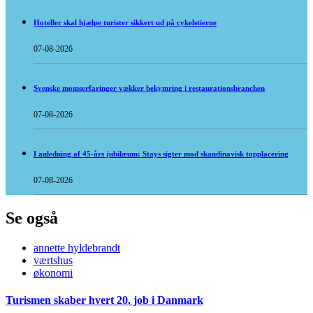
Hoteller skal hjælpe turister sikkert ud på cykelstierne
07-08-2026
Svenske momserfaringer vækker bekymring i restaurationsbranchen
07-08-2026
I anledning af 45-års jubilæum: Stays sigter mod skandinavisk topplacering
07-08-2026
Se også
annette hyldebrandt
værtshus
økonomi
Turismen skaber hvert 20. job i Danmark