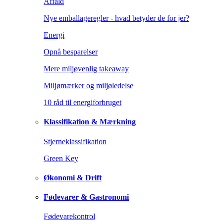
Affald
Nye emballageregler - hvad betyder de for jer?
Energi
Opnå besparelser
Mere miljøvenlig takeaway
Miljømærker og miljøledelse
10 råd til energiforbruget
Klassifikation & Mærkning
Stjerneklassifikation
Green Key
Økonomi & Drift
Fødevarer & Gastronomi
Fødevarekontrol