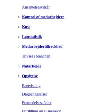
Ansættelsesvilkår
Kontrol af medarbejdere
Kost
Lønstatistik
Medarbejdertilfredshed
Trivsel i branchen
Natarbejde
Opsigelse
Bortvisning
Dagpengesatser
Fratrædelsesaftaler
Fritstilling og suspension