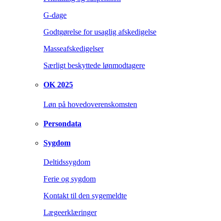
G-dage
Godtgørelse for usaglig afskedigelse
Masseafskedigelser
Særligt beskyttede lønmodtagere
OK 2025
Løn på hovedoverenskomsten
Persondata
Sygdom
Deltidssygdom
Ferie og sygdom
Kontakt til den sygemeldte
Lægeerklæringer