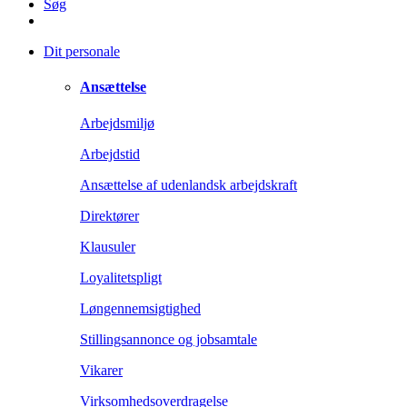
Søg
Dit personale
Ansættelse
Arbejdsmiljø
Arbejdstid
Ansættelse af udenlandsk arbejdskraft
Direktører
Klausuler
Loyalitetspligt
Løngennemsigtighed
Stillingsannonce og jobsamtale
Vikarer
Virksomhedsoverdragelse