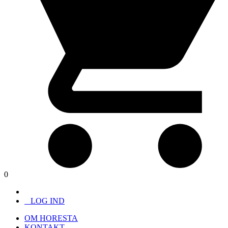
0
LOG IND
OM HORESTA
KONTAKT