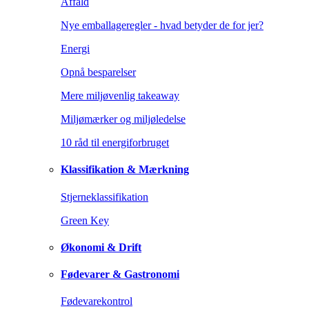
Affald
Nye emballageregler - hvad betyder de for jer?
Energi
Opnå besparelser
Mere miljøvenlig takeaway
Miljømærker og miljøledelse
10 råd til energiforbruget
Klassifikation & Mærkning
Stjerneklassifikation
Green Key
Økonomi & Drift
Fødevarer & Gastronomi
Fødevarekontrol