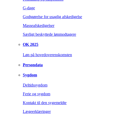
G-dage
Godtgørelse for usaglig afskedigelse
Masseafskedigelser
Særligt beskyttede lønmodtagere
OK 2025
Løn på hovedoverenskomsten
Persondata
Sygdom
Deltidssygdom
Ferie og sygdom
Kontakt til den sygemeldte
Lægeerklæringer