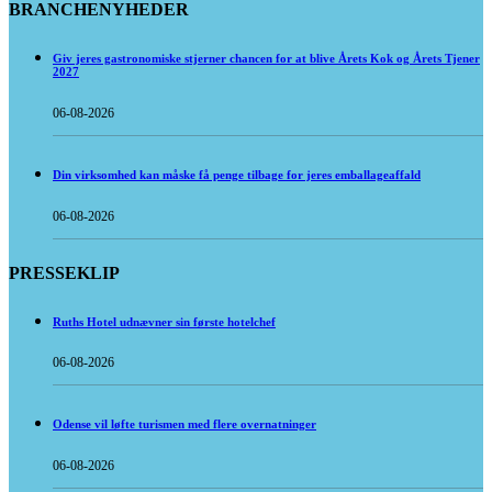
BRANCHENYHEDER
Giv jeres gastronomiske stjerner chancen for at blive Årets Kok og Årets Tjener
2027
06-08-2026
Din virksomhed kan måske få penge tilbage for jeres emballageaffald
06-08-2026
PRESSEKLIP
Ruths Hotel udnævner sin første hotelchef
06-08-2026
Odense vil løfte turismen med flere overnatninger
06-08-2026