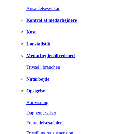
Ansættelsesvilkår
Kontrol af medarbejdere
Kost
Lønstatistik
Medarbejdertilfredshed
Trivsel i branchen
Natarbejde
Opsigelse
Bortvisning
Dagpengesatser
Fratrædelsesaftaler
Fritstilling og suspension