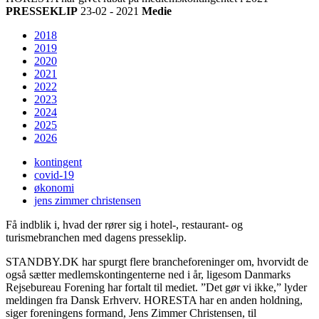
PRESSEKLIP
23-02 - 2021
Medie
2018
2019
2020
2021
2022
2023
2024
2025
2026
kontingent
covid-19
økonomi
jens zimmer christensen
Få indblik i, hvad der rører sig i hotel-, restaurant- og
turismebranchen med dagens presseklip.
STANDBY.DK har spurgt flere brancheforeninger om, hvorvidt de
også sætter medlemskontingenterne ned i år, ligesom Danmarks
Rejsebureau Forening har fortalt til mediet. ”Det gør vi ikke,” lyder
meldingen fra Dansk Erhverv. HORESTA har en anden holdning,
siger foreningens formand, Jens Zimmer Christensen, til