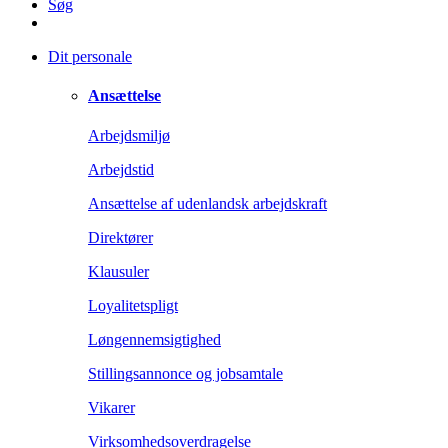
Søg
Dit personale
Ansættelse
Arbejdsmiljø
Arbejdstid
Ansættelse af udenlandsk arbejdskraft
Direktører
Klausuler
Loyalitetspligt
Løngennemsigtighed
Stillingsannonce og jobsamtale
Vikarer
Virksomhedsoverdragelse