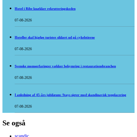
Hotel i Ribe knækker rekrutteringskoden
07-08-2026
Hoteller skal hjælpe turister sikkert ud på cykelstierne
07-08-2026
Svenske momserfaringer vækker bekymring i restaurationsbranchen
07-08-2026
I anledning af 45-års jubilæum: Stays sigter mod skandinavisk topplacering
07-08-2026
Se også
scandic