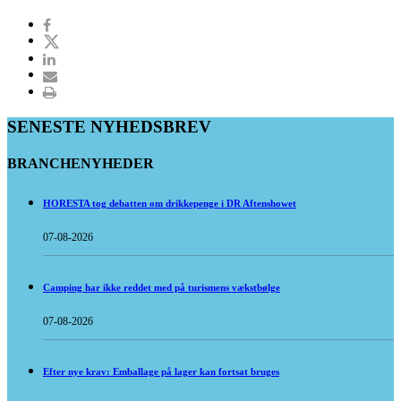
SENESTE NYHEDSBREV
BRANCHENYHEDER
HORESTA tog debatten om drikkepenge i DR Aftenshowet
07-08-2026
Camping har ikke reddet med på turismens vækstbølge
07-08-2026
Efter nye krav: Emballage på lager kan fortsat bruges