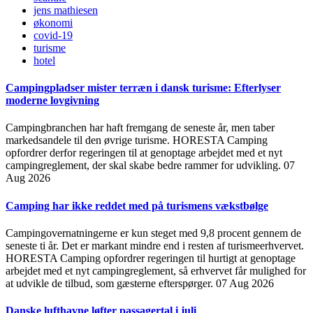
jens mathiesen
økonomi
covid-19
turisme
hotel
Campingpladser mister terræn i dansk turisme: Efterlyser
moderne lovgivning
Campingbranchen har haft fremgang de seneste år, men taber
markedsandele til den øvrige turisme. HORESTA Camping
opfordrer derfor regeringen til at genoptage arbejdet med et nyt
campingreglement, der skal skabe bedre rammer for udvikling.
07
Aug 2026
Camping har ikke reddet med på turismens vækstbølge
Campingovernatningerne er kun steget med 9,8 procent gennem de
seneste ti år. Det er markant mindre end i resten af turismeerhvervet.
HORESTA Camping opfordrer regeringen til hurtigt at genoptage
arbejdet med et nyt campingreglement, så erhvervet får mulighed for
at udvikle de tilbud, som gæsterne efterspørger.
07 Aug 2026
Danske lufthavne løfter passagertal i juli