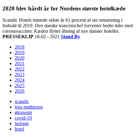
2020 blev hårdt år for Nordens største hotelkæde
Scandic Hotels mistede sidste år 61 procent af sin omsætning i
forhold til 2019. Den danske koncernchef forventer bedre tider med
coronavacciner. Kæden flytter åbning af nye danske hoteller.
PRESSEKLIP
18-02 - 2021
Stand By
2018
2019
2020
2021
2022
2023
2024
2025
2026
scandic
jens mathiesen
økonomi
covid-19
turisme
hotel