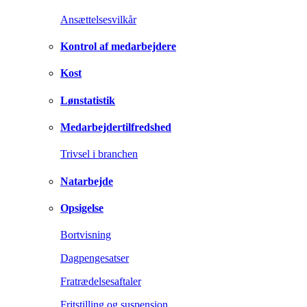
Ansættelsesvilkår
Kontrol af medarbejdere
Kost
Lønstatistik
Medarbejdertilfredshed
Trivsel i branchen
Natarbejde
Opsigelse
Bortvisning
Dagpengesatser
Fratrædelsesaftaler
Fritstilling og suspension