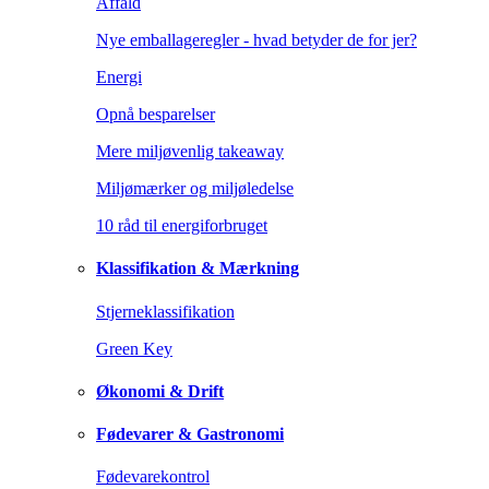
Affald
Nye emballageregler - hvad betyder de for jer?
Energi
Opnå besparelser
Mere miljøvenlig takeaway
Miljømærker og miljøledelse
10 råd til energiforbruget
Klassifikation & Mærkning
Stjerneklassifikation
Green Key
Økonomi & Drift
Fødevarer & Gastronomi
Fødevarekontrol