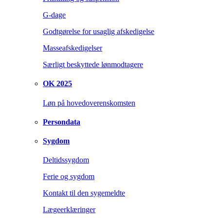
G-dage
Godtgørelse for usaglig afskedigelse
Masseafskedigelser
Særligt beskyttede lønmodtagere
OK 2025
Løn på hovedoverenskomsten
Persondata
Sygdom
Deltidssygdom
Ferie og sygdom
Kontakt til den sygemeldte
Lægeerklæringer