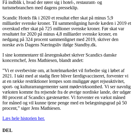
Få indblik i, hvad der rører sig i hotel-, restaurant- og
turismebranchen med dagens presseklip.
Scandic Hotels fik i 2020 et resultat efter skat på minus 5,9
milliarder svenske kroner. Til sammenligning havde kæden i 2019 et
overskud efter skat på 725 millioner svenske kroner. Før skat var
resultatet for 2020 på minus 4,8 milliarder svenske kroner, en
nedgang på 324 procent sammenlignet med 2019, skriver den
norske avis Dagens Næringsliv ifølge Standby.dk.
I sine kommentarer til årsregnskabet skriver Scandics danske
koncernchef, Jens Mathiesen, blandt andet:
”Vi er overbeviste om, at hotelmarkedet vil forbedre sig i løbet af
2021. I takt med at stadig flere bliver færdigvaccineret, forventer vi
at en række restriktioner lempes som muliggør øget rejseaktivitet,
sport- og kulturarrangementer samt mødevirksomhed. Vi ser navnlig
væksten komme fra rejsende fra de øvrige nordiske lande, der udgør
80 procent af Scandics gæstenætter. Vi forventer en vækst måned
for måned og vil kunne tjene penge med en belægningsgrad på 50
procent,” siger Jens Mathiesen.
Læs hele historien her.
DEL