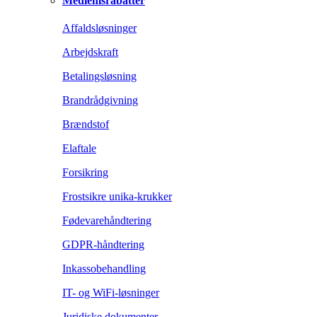
Medlemsrabatter
Affaldsløsninger
Arbejdskraft
Betalingsløsning
Brandrådgivning
Brændstof
Elaftale
Forsikring
Frostsikre unika-krukker
Fødevarehåndtering
GDPR-håndtering
Inkassobehandling
IT- og WiFi-løsninger
Juridiske dokumenter