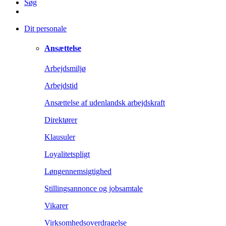
Søg
Dit personale
Ansættelse
Arbejdsmiljø
Arbejdstid
Ansættelse af udenlandsk arbejdskraft
Direktører
Klausuler
Loyalitetspligt
Løngennemsigtighed
Stillingsannonce og jobsamtale
Vikarer
Virksomhedsoverdragelse