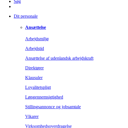
Søg
Dit personale
Ansættelse
Arbejdsmiljø
Arbejdstid
Ansættelse af udenlandsk arbejdskraft
Direktører
Klausuler
Loyalitetspligt
Løngennemsigtighed
Stillingsannonce og jobsamtale
Vikarer
Virksomhedsoverdragelse