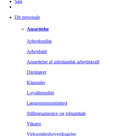
Søg
Dit personale
Ansættelse
Arbejdsmiljø
Arbejdstid
Ansættelse af udenlandsk arbejdskraft
Direktører
Klausuler
Loyalitetspligt
Løngennemsigtighed
Stillingsannonce og jobsamtale
Vikarer
Virksomhedsoverdragelse