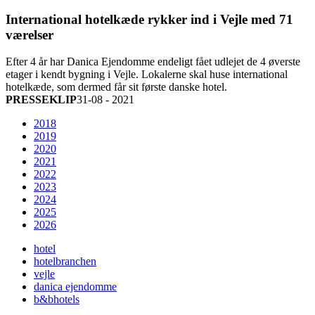
International hotelkæde rykker ind i Vejle med 71
værelser
Efter 4 år har Danica Ejendomme endeligt fået udlejet de 4 øverste
etager i kendt bygning i Vejle. Lokalerne skal huse international
hotelkæde, som dermed får sit første danske hotel.
PRESSEKLIP
31-08 - 2021
2018
2019
2020
2021
2022
2023
2024
2025
2026
hotel
hotelbranchen
vejle
danica ejendomme
b&bhotels