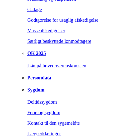
G-dage
Godtgørelse for usaglig afskedigelse
Masseafskedigelser
Særligt beskyttede lønmodtagere
OK 2025
Løn på hovedoverenskomsten
Persondata
Sygdom
Deltidssygdom
Ferie og sygdom
Kontakt til den sygemeldte
Lægeerklæringer