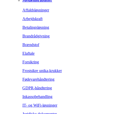
Medlemsrabatter
Affaldsløsninger
Arbejdskraft
Betalingsløsning
Brandrådgivning
Brændstof
Elaftale
Forsikring
Frostsikre unika-krukker
Fødevarehåndtering
GDPR-håndtering
Inkassobehandling
IT- og WiFi-løsninger
Juridiske dokumenter