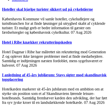
Hoteller skal hjælpe turister sikkert ud på cykelstierne
Københavns Kommune vil samle hoteller, cykeludlejere og
turistbranchen for at finde løsninger på utryghed skabt af cyklende
turister. Et muligt greb er bedre information til gæster om
færdselsregler og københavnsk cykelkultur.
07 Aug 2026
Hotel i Ribe knækker rekrutteringskoden
Hotel Dagmar i Ribe har målrettet sin rekruttering mod Generation
Z og oplever ikke længere problemer med at finde medarbejdere.
Samtidig er indtjeningen næsten fordoblet, mens sygefraværet er
halveret.
07 Aug 2026
I anledning af 45-års jubilæum: Stays sigter mod skandinavisk
topplacering
Hotelkæden markerer sit 45-års jubilæum med en ambition om at
styrke sin position som et af Skandinaviens førende leisure-
hotelbrands. Samtidig fremhæver kæden den udvikling, der har ført
fra syv jyske kroer til en landsdækkende hotelkæde.
07 Aug 2026