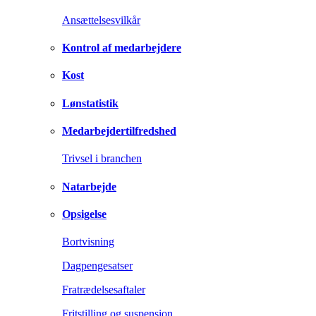
Ansættelsesvilkår
Kontrol af medarbejdere
Kost
Lønstatistik
Medarbejdertilfredshed
Trivsel i branchen
Natarbejde
Opsigelse
Bortvisning
Dagpengesatser
Fratrædelsesaftaler
Fritstilling og suspension