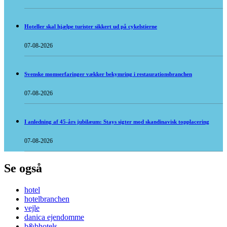
Hoteller skal hjælpe turister sikkert ud på cykelstierne
07-08-2026
Svenske momserfaringer vækker bekymring i restaurationsbranchen
07-08-2026
I anledning af 45-års jubilæum: Stays sigter mod skandinavisk topplacering
07-08-2026
Se også
hotel
hotelbranchen
vejle
danica ejendomme
b&bhotels