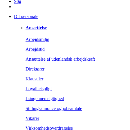
Søg
Dit personale
Ansættelse
Arbejdsmiljø
Arbejdstid
Ansættelse af udenlandsk arbejdskraft
Direktører
Klausuler
Loyalitetspligt
Løngennemsigtighed
Stillingsannonce og jobsamtale
Vikarer
Virksomhedsoverdragelse