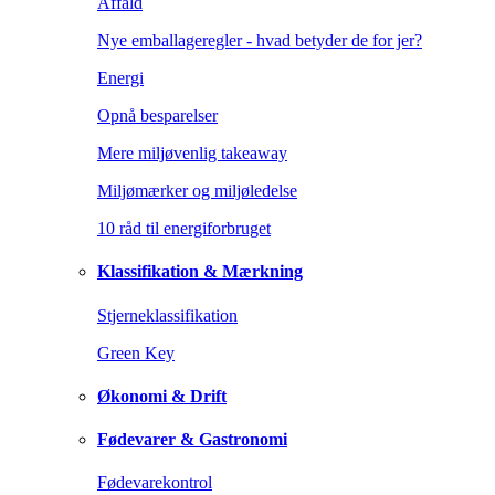
Affald
Nye emballageregler - hvad betyder de for jer?
Energi
Opnå besparelser
Mere miljøvenlig takeaway
Miljømærker og miljøledelse
10 råd til energiforbruget
Klassifikation & Mærkning
Stjerneklassifikation
Green Key
Økonomi & Drift
Fødevarer & Gastronomi
Fødevarekontrol