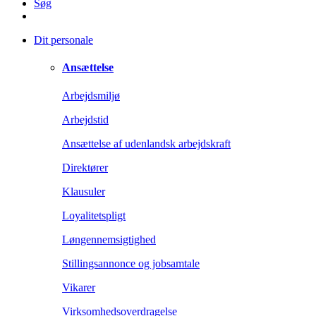
Søg
Dit personale
Ansættelse
Arbejdsmiljø
Arbejdstid
Ansættelse af udenlandsk arbejdskraft
Direktører
Klausuler
Loyalitetspligt
Løngennemsigtighed
Stillingsannonce og jobsamtale
Vikarer
Virksomhedsoverdragelse