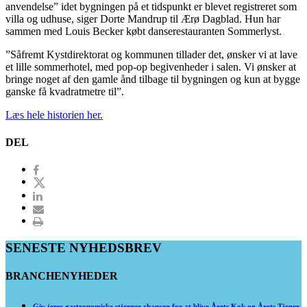
anvendelse” idet bygningen på et tidspunkt er blevet registreret som
villa og udhuse, siger Dorte Mandrup til Ærø Dagblad. Hun har
sammen med Louis Becker købt danserestauranten Sommerlyst.
”Såfremt Kystdirektorat og kommunen tillader det, ønsker vi at lave
et lille sommerhotel, med pop-op begivenheder i salen. Vi ønsker at
bringe noget af den gamle ånd tilbage til bygningen og kun at bygge
ganske få kvadratmetre til”.
Læs hele historien her.
DEL
SENESTE NYHEDSBREV
BRANCHENYHEDER
Giv jeres gastronomiske stjerner chancen for at blive Årets Kok og Årets Tjener