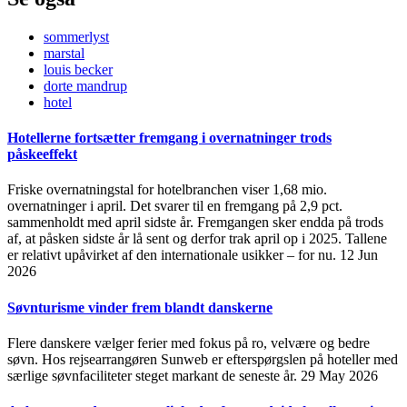
sommerlyst
marstal
louis becker
dorte mandrup
hotel
Hotellerne fortsætter fremgang i overnatninger trods
påskeeffekt
Friske overnatningstal for hotelbranchen viser 1,68 mio.
overnatninger i april. Det svarer til en fremgang på 2,9 pct.
sammenholdt med april sidste år. Fremgangen sker endda på trods
af, at påsken sidste år lå sent og derfor trak april op i 2025. Tallene
er relativt upåvirket af den internationale usikker – for nu.
12 Jun
2026
Søvnturisme vinder frem blandt danskerne
Flere danskere vælger ferier med fokus på ro, velvære og bedre
søvn. Hos rejsearrangøren Sunweb er efterspørgslen på hoteller med
særlige søvnfaciliteter steget markant de seneste år.
29 May 2026