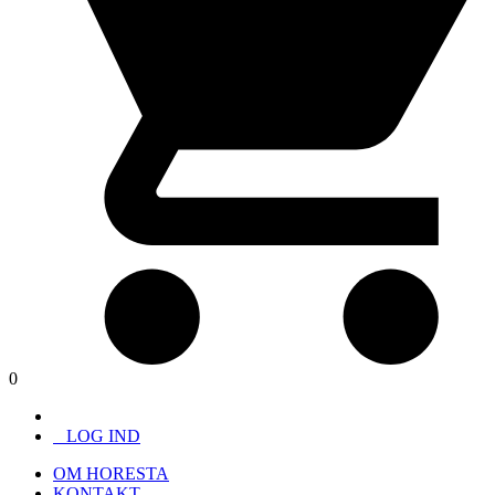
0
LOG IND
OM HORESTA
KONTAKT