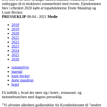
ombygges til et eksklusivt sommerhotel med events. Ejendommen
blev i efteråret 2020 købt af toparkitekterne Dorte Mandrup og
Louis Becker.
PRESSEKLIP
08-04 - 2021
Medie
2018
2019
2020
2021
2022
2023
2024
2025
2026
sommerlyst
marstal
louis becker
dorte mandrup
hotel
Få indblik i, hvad der rører sig i hotel-, restaurant- og
turismebranchen med dagens presseklip.
”Vi afventer allerførst godkendelse fra Kystdirektoratet til ”ændret