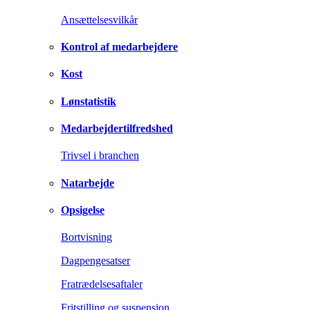
Ansættelsesvilkår
Kontrol af medarbejdere
Kost
Lønstatistik
Medarbejdertilfredshed
Trivsel i branchen
Natarbejde
Opsigelse
Bortvisning
Dagpengesatser
Fratrædelsesaftaler
Fritstilling og suspension