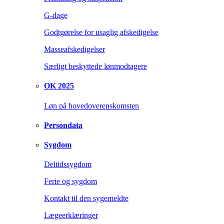
G-dage
Godtgørelse for usaglig afskedigelse
Masseafskedigelser
Særligt beskyttede lønmodtagere
OK 2025
Løn på hovedoverenskomsten
Persondata
Sygdom
Deltidssygdom
Ferie og sygdom
Kontakt til den sygemeldte
Lægeerklæringer