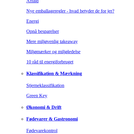
Affald
Nye emballageregler - hvad betyder de for jer?
Energi
Opnå besparelser
Mere miljøvenlig takeaway
Miljømærker og miljøledelse
10 råd til energiforbruget
Klassifikation & Mærkning
Stjerneklassifikation
Green Key
Økonomi & Drift
Fødevarer & Gastronomi
Fødevarekontrol