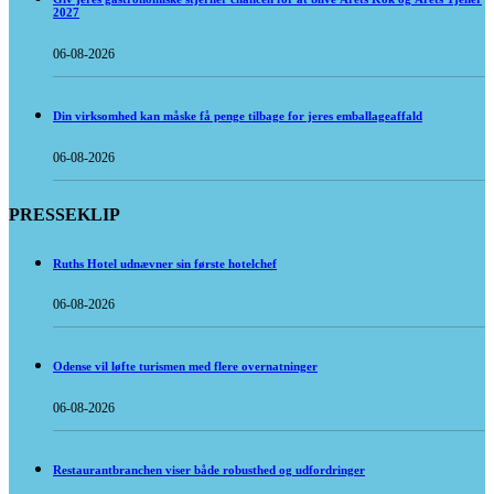
2027
06-08-2026
Din virksomhed kan måske få penge tilbage for jeres emballageaffald
06-08-2026
PRESSEKLIP
Ruths Hotel udnævner sin første hotelchef
06-08-2026
Odense vil løfte turismen med flere overnatninger
06-08-2026
Restaurantbranchen viser både robusthed og udfordringer