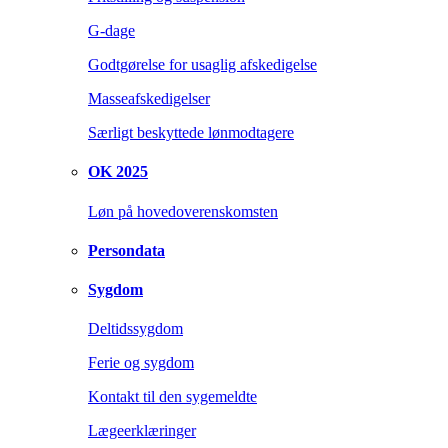
G-dage
Godtgørelse for usaglig afskedigelse
Masseafskedigelser
Særligt beskyttede lønmodtagere
OK 2025
Løn på hovedoverenskomsten
Persondata
Sygdom
Deltidssygdom
Ferie og sygdom
Kontakt til den sygemeldte
Lægeerklæringer