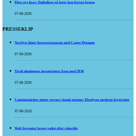
Efter nye krav: Emballage på lager kan fortsat bruges
07-08-2026
PRESSEKLIP
Norrlyst åbner burgerrestaurant med Casper Drømme
07-08-2026
Tivoli planlægger investeringer frem mod 2030
07-08-2026
Campingpladser mister terræn i dansk turisme: Efterlyser moderne lovgivning
07-08-2026
Wolt forventer lavere vækst efter rekordår