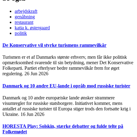
arbejdskraft
genåbning
restaurant
katia k. østergaard
politik
De Konservative vil styrke turismens rammevilkår
Turismen er et af Danmarks største erhverv, men får ikke politisk
opmærksomhed svarende til sin betydning, mener Det Konservative
Folkeparti. Partiet efterlyser bedre rammevilkår frem for øget
regulering.
26 Jun 2026
Danmark og 10 andre EU-lande i opråb mod russiske turister
Danmark og 10 andre europæiske lande ønsker strammere
visumregler for russiske statsborgere. Initiativet kommer, mens
antallet af russiske turister til Europa stiger trods den fortsatte krig i
Ukraine.
16 Jun 2026
HORESTA Play: Solskin, stærke debatter og fulde telte på
Folkemødet