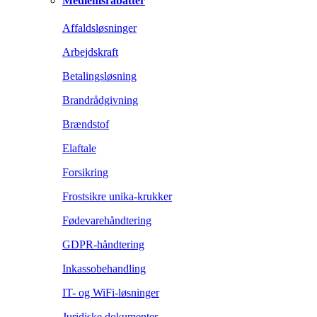
Medlemsrabatter
Affaldsløsninger
Arbejdskraft
Betalingsløsning
Brandrådgivning
Brændstof
Elaftale
Forsikring
Frostsikre unika-krukker
Fødevarehåndtering
GDPR-håndtering
Inkassobehandling
IT- og WiFi-løsninger
Juridiske dokumenter