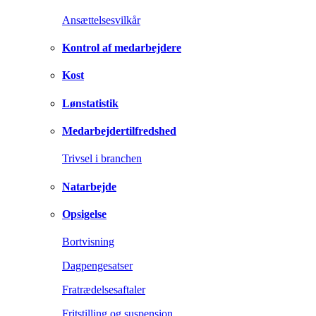
Ansættelsesvilkår
Kontrol af medarbejdere
Kost
Lønstatistik
Medarbejdertilfredshed
Trivsel i branchen
Natarbejde
Opsigelse
Bortvisning
Dagpengesatser
Fratrædelsesaftaler
Fritstilling og suspension