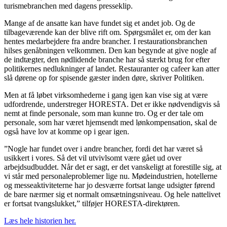
turismebranchen med dagens presseklip.
Mange af de ansatte kan have fundet sig et andet job. Og de
tilbageværende kan der blive rift om. Spørgsmålet er, om der kan
hentes medarbejdere fra andre brancher. I restaurationsbranchen
hilses genåbningen velkommen. Den kan begynde at give nogle af
de indtægter, den nødlidende branche har så stærkt brug for efter
politikernes nedlukninger af landet. Restauranter og cafeer kan atter
slå dørene op for spisende gæster inden døre, skriver Politiken.
Men at få løbet virksomhederne i gang igen kan vise sig at være
udfordrende, understreger HORESTA. Det er ikke nødvendigvis så
nemt at finde personale, som man kunne tro. Og er der tale om
personale, som har været hjemsendt med lønkompensation, skal de
også have lov at komme op i gear igen.
”Nogle har fundet over i andre brancher, fordi det har været så
usikkert i vores. Så det vil utvivlsomt være gået ud over
arbejdsudbuddet. Når det er sagt, er det vanskeligt at forestille sig, at
vi står med personaleproblemer lige nu. Mødeindustrien, hotellerne
og messeaktiviteterne har jo desværre fortsat lange udsigter førend
de bare nærmer sig et normalt omsætningsniveau. Og hele nattelivet
er fortsat tvangslukket,” tilføjer HORESTA-direktøren.
Læs hele historien her.