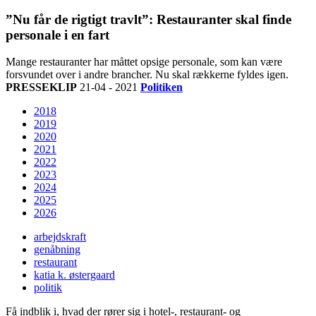
”Nu får de rigtigt travlt”: Restauranter skal finde
personale i en fart
Mange restauranter har måttet opsige personale, som kan være
forsvundet over i andre brancher. Nu skal rækkerne fyldes igen.
PRESSEKLIP
21-04 - 2021
Politiken
2018
2019
2020
2021
2022
2023
2024
2025
2026
arbejdskraft
genåbning
restaurant
katia k. østergaard
politik
Få indblik i, hvad der rører sig i hotel-, restaurant- og