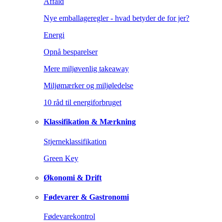
Affald
Nye emballageregler - hvad betyder de for jer?
Energi
Opnå besparelser
Mere miljøvenlig takeaway
Miljømærker og miljøledelse
10 råd til energiforbruget
Klassifikation & Mærkning
Stjerneklassifikation
Green Key
Økonomi & Drift
Fødevarer & Gastronomi
Fødevarekontrol