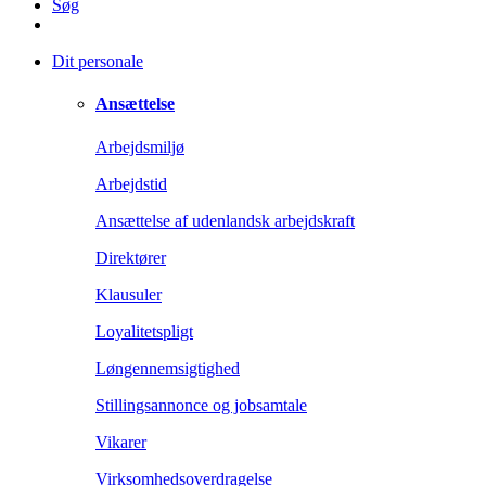
Søg
Dit personale
Ansættelse
Arbejdsmiljø
Arbejdstid
Ansættelse af udenlandsk arbejdskraft
Direktører
Klausuler
Loyalitetspligt
Løngennemsigtighed
Stillingsannonce og jobsamtale
Vikarer
Virksomhedsoverdragelse