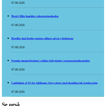
07-08-2026
Hotel i Ribe knækker rekrutteringskoden
07-08-2026
Hoteller skal hjælpe turister sikkert ud på cykelstierne
07-08-2026
Svenske momserfaringer vækker bekymring i restaurationsbranchen
07-08-2026
I anledning af 45-års jubilæum: Stays sigter mod skandinavisk topplacering
07-08-2026
Se også