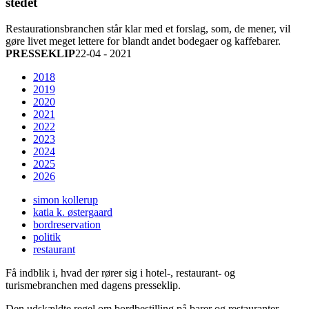
stedet
Restaurationsbranchen står klar med et forslag, som, de mener, vil
gøre livet meget lettere for blandt andet bodegaer og kaffebarer.
PRESSEKLIP
22-04 - 2021
2018
2019
2020
2021
2022
2023
2024
2025
2026
simon kollerup
katia k. østergaard
bordreservation
politik
restaurant
Få indblik i, hvad der rører sig i hotel-, restaurant- og
turismebranchen med dagens presseklip.
Den udskældte regel om bordbestilling på barer og restauranter