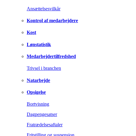
Ansættelsesvilkår
Kontrol af medarbejdere
Kost
Lønstatistik
Medarbejdertilfredshed
Trivsel i branchen
Natarbejde
Opsigelse
Bortvisning
Dagpengesatser
Fratrædelsesaftaler
Fritstilling og suspension