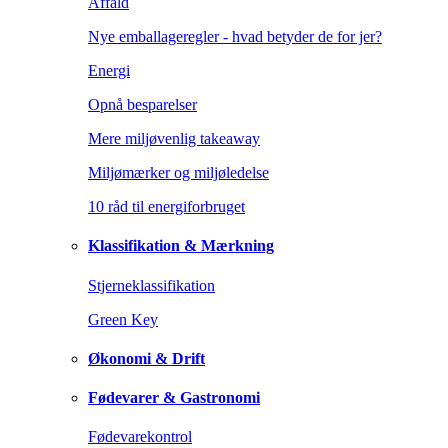
Affald
Nye emballageregler - hvad betyder de for jer?
Energi
Opnå besparelser
Mere miljøvenlig takeaway
Miljømærker og miljøledelse
10 råd til energiforbruget
Klassifikation & Mærkning
Stjerneklassifikation
Green Key
Økonomi & Drift
Fødevarer & Gastronomi
Fødevarekontrol