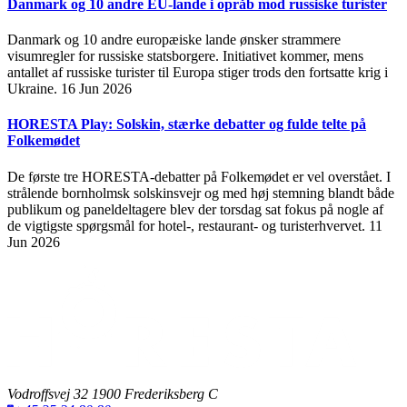
Danmark og 10 andre EU-lande i opråb mod russiske turister
Danmark og 10 andre europæiske lande ønsker strammere
visumregler for russiske statsborgere. Initiativet kommer, mens
antallet af russiske turister til Europa stiger trods den fortsatte krig i
Ukraine.
16 Jun 2026
HORESTA Play: Solskin, stærke debatter og fulde telte på
Folkemødet
De første tre HORESTA-debatter på Folkemødet er vel overstået. I
strålende bornholmsk solskinsvejr og med høj stemning blandt både
publikum og paneldeltagere blev der torsdag sat fokus på nogle af
de vigtigste spørgsmål for hotel-, restaurant- og turisterhvervet.
11
Jun 2026
Vodroffsvej 32 1900 Frederiksberg C