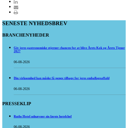
SENESTE NYHEDSBREV
BRANCHENYHEDER
Giv jeres gastronomiske stjerner chancen for at blive Årets Kok og Årets Tjener
2027
06-08-2026
Din virksomhed kan måske få penge tilbage for jeres emballageaffald
06-08-2026
PRESSEKLIP
Ruths Hotel udnævner sin første hotelchef
06-08-2026