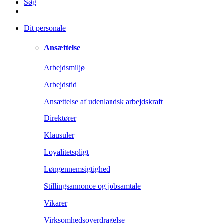
Søg
Dit personale
Ansættelse
Arbejdsmiljø
Arbejdstid
Ansættelse af udenlandsk arbejdskraft
Direktører
Klausuler
Loyalitetspligt
Løngennemsigtighed
Stillingsannonce og jobsamtale
Vikarer
Virksomhedsoverdragelse