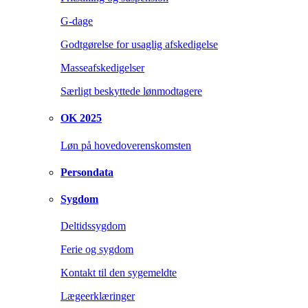
G-dage
Godtgørelse for usaglig afskedigelse
Masseafskedigelser
Særligt beskyttede lønmodtagere
OK 2025
Løn på hovedoverenskomsten
Persondata
Sygdom
Deltidssygdom
Ferie og sygdom
Kontakt til den sygemeldte
Lægeerklæringer