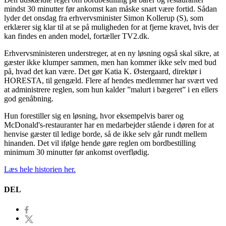
mindst 30 minutter før ankomst kan måske snart være fortid. Sådan
lyder det onsdag fra erhvervsminister Simon Kollerup (S), som
erklærer sig klar til at se på muligheden for at fjerne kravet, hvis der
kan findes en anden model, fortæller TV2.dk.
Erhvervsministeren understreger, at en ny løsning også skal sikre, at
gæster ikke klumper sammen, men han kommer ikke selv med bud
på, hvad det kan være. Det gør Katia K. Østergaard, direktør i
HORESTA, til gengæld. Flere af hendes medlemmer har svært ved
at administrere reglen, som hun kalder ”malurt i bægeret” i en ellers
god genåbning.
Hun forestiller sig en løsning, hvor eksempelvis barer og
McDonald's-restauranter har en medarbejder stående i døren for at
henvise gæster til ledige borde, så de ikke selv går rundt mellem
hinanden. Det vil ifølge hende gøre reglen om bordbestilling
minimum 30 minutter før ankomst overflødig.
Læs hele historien her.
DEL