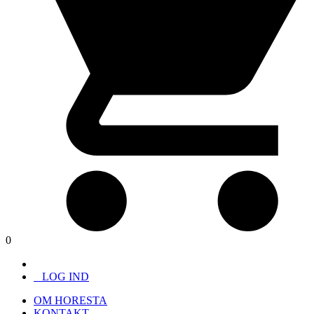
0
LOG IND
OM HORESTA
KONTAKT