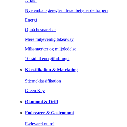
Affald
Nye emballageregler - hvad betyder de for jer?
Energi
Opnå besparelser
Mere miljøvenlig takeaway
Miljømærker og miljøledelse
10 råd til energiforbruget
Klassifikation & Mærkning
Stjerneklassifikation
Green Key
Økonomi & Drift
Fødevarer & Gastronomi
Fødevarekontrol