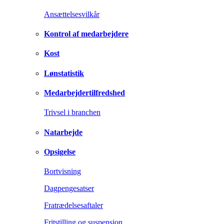
Ansættelsesvilkår
Kontrol af medarbejdere
Kost
Lønstatistik
Medarbejdertilfredshed
Trivsel i branchen
Natarbejde
Opsigelse
Bortvisning
Dagpengesatser
Fratrædelsesaftaler
Fritstilling og suspension