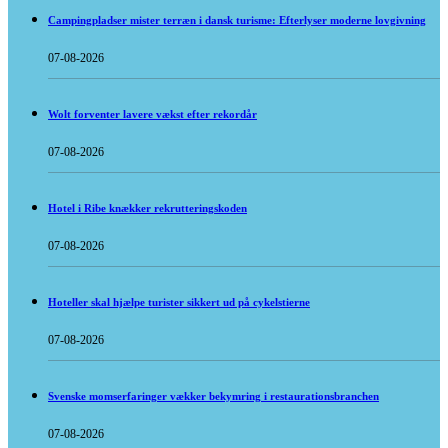
Campingpladser mister terræn i dansk turisme: Efterlyser moderne lovgivning
07-08-2026
Wolt forventer lavere vækst efter rekordår
07-08-2026
Hotel i Ribe knækker rekrutteringskoden
07-08-2026
Hoteller skal hjælpe turister sikkert ud på cykelstierne
07-08-2026
Svenske momserfaringer vækker bekymring i restaurationsbranchen
07-08-2026