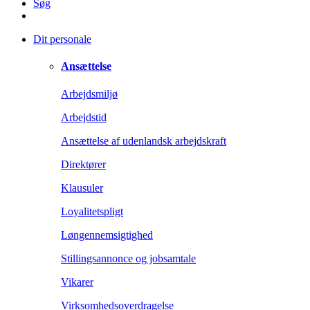
Søg
Dit personale
Ansættelse
Arbejdsmiljø
Arbejdstid
Ansættelse af udenlandsk arbejdskraft
Direktører
Klausuler
Loyalitetspligt
Løngennemsigtighed
Stillingsannonce og jobsamtale
Vikarer
Virksomhedsoverdragelse