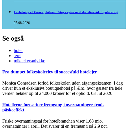
I anledning af 45-års jubilæum: Stays sigter mod skandinavisk topplacering
07-08-2026
Se også
hotel
ærø
mikael grønlykke
Fra dumpet folkeskoleelev til succesfuld hotelejer
Monica Conradsen forlod folkeskolen uden afgangseksamen. I dag
driver hun et eksklusivt boutiquehotel på Ærø, hvor gæster fra hele
verden betaler op til 24.000 kroner for et ophold.
03 Jul 2026
Hotellerne fortsætter fremgang i overnatninger trods
påskeeffekt
Friske overnatningstal for hotelbranchen viser 1,68 mio.
overnatninger i april. Det svarer til en fremgang på 2,9 pct.