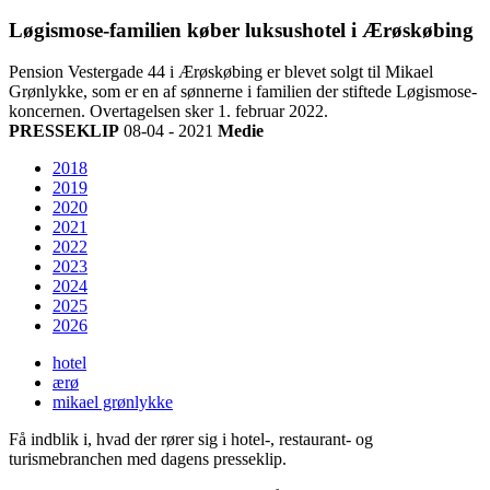
Løgismose-familien køber luksushotel i Ærøskøbing
Pension Vestergade 44 i Ærøskøbing er blevet solgt til Mikael
Grønlykke, som er en af sønnerne i familien der stiftede Løgismose-
koncernen. Overtagelsen sker 1. februar 2022.
PRESSEKLIP
08-04 - 2021
Medie
2018
2019
2020
2021
2022
2023
2024
2025
2026
hotel
ærø
mikael grønlykke
Få indblik i, hvad der rører sig i hotel-, restaurant- og
turismebranchen med dagens presseklip.