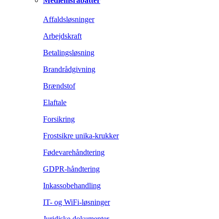
Medlemsrabatter
Affaldsløsninger
Arbejdskraft
Betalingsløsning
Brandrådgivning
Brændstof
Elaftale
Forsikring
Frostsikre unika-krukker
Fødevarehåndtering
GDPR-håndtering
Inkassobehandling
IT- og WiFi-løsninger
Juridiske dokumenter