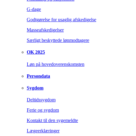
G-dage
Godtgørelse for usaglig afskedigelse
Masseafskedigelser
Særligt beskyttede lønmodtagere
OK 2025
Løn på hovedoverenskomsten
Persondata
Sygdom
Deltidssygdom
Ferie og sygdom
Kontakt til den sygemeldte
Lægeerklæringer