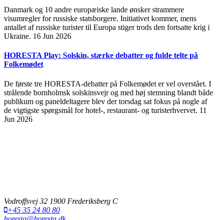
Danmark og 10 andre europæiske lande ønsker strammere
visumregler for russiske statsborgere. Initiativet kommer, mens
antallet af russiske turister til Europa stiger trods den fortsatte krig i
Ukraine.
16 Jun 2026
HORESTA Play: Solskin, stærke debatter og fulde telte på
Folkemødet
De første tre HORESTA-debatter på Folkemødet er vel overstået. I
strålende bornholmsk solskinsvejr og med høj stemning blandt både
publikum og paneldeltagere blev der torsdag sat fokus på nogle af
de vigtigste spørgsmål for hotel-, restaurant- og turisterhvervet.
11
Jun 2026
Vodroffsvej 32 1900 Frederiksberg C
+45 35 24 80 80
horesta@horesta.dk