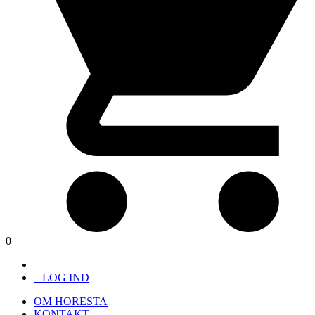
0
LOG IND
OM HORESTA
KONTAKT