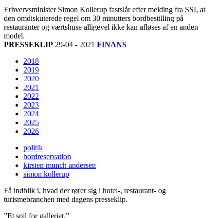
Erhvervsminister Simon Kollerup fastslår efter melding fra SSI, at
den omdiskuterede regel om 30 minutters bordbestilling på
restauranter og værtshuse alligevel ikke kan afløses af en anden
model.
PRESSEKLIP
29-04 - 2021
FINANS
2018
2019
2020
2021
2022
2023
2024
2025
2026
politik
bordreservation
kirsten munch andersen
simon kollerup
Få indblik i, hvad der rører sig i hotel-, restaurant- og
turismebranchen med dagens presseklip.
”Et spil for galleriet.”