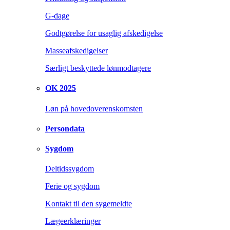
G-dage
Godtgørelse for usaglig afskedigelse
Masseafskedigelser
Særligt beskyttede lønmodtagere
OK 2025
Løn på hovedoverenskomsten
Persondata
Sygdom
Deltidssygdom
Ferie og sygdom
Kontakt til den sygemeldte
Lægeerklæringer