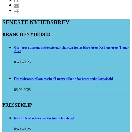
SENESTE NYHEDSBREV
BRANCHENYHEDER
Giv jeres gastronomiske stjerner chancen for at blive Årets Kok og Årets Tjener
2027
06-08-2026
Din virksomhed kan måske få penge tilbage for jeres emballageaffald
06-08-2026
PRESSEKLIP
Ruths Hotel udnævner sin første hotelchef
06-08-2026