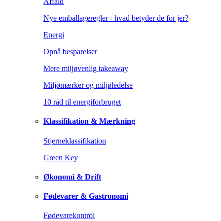
Affald
Nye emballageregler - hvad betyder de for jer?
Energi
Opnå besparelser
Mere miljøvenlig takeaway
Miljømærker og miljøledelse
10 råd til energiforbruget
Klassifikation & Mærkning
Stjerneklassifikation
Green Key
Økonomi & Drift
Fødevarer & Gastronomi
Fødevarekontrol