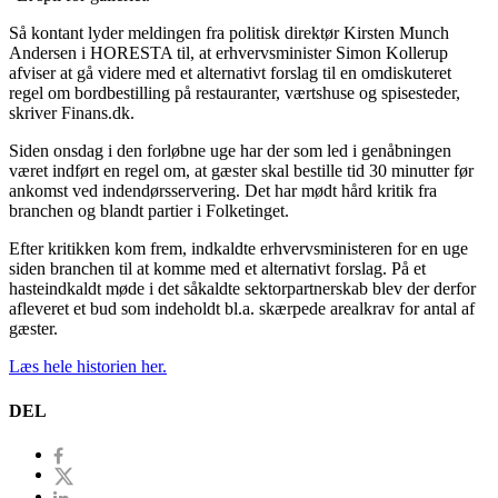
Så kontant lyder meldingen fra politisk direktør Kirsten Munch
Andersen i HORESTA til, at erhvervsminister Simon Kollerup
afviser at gå videre med et alternativt forslag til en omdiskuteret
regel om bordbestilling på restauranter, værtshuse og spisesteder,
skriver Finans.dk.
Siden onsdag i den forløbne uge har der som led i genåbningen
været indført en regel om, at gæster skal bestille tid 30 minutter før
ankomst ved indendørsservering. Det har mødt hård kritik fra
branchen og blandt partier i Folketinget.
Efter kritikken kom frem, indkaldte erhvervsministeren for en uge
siden branchen til at komme med et alternativt forslag. På et
hasteindkaldt møde i det såkaldte sektorpartnerskab blev der derfor
afleveret et bud som indeholdt bl.a. skærpede arealkrav for antal af
gæster.
Læs hele historien her.
DEL