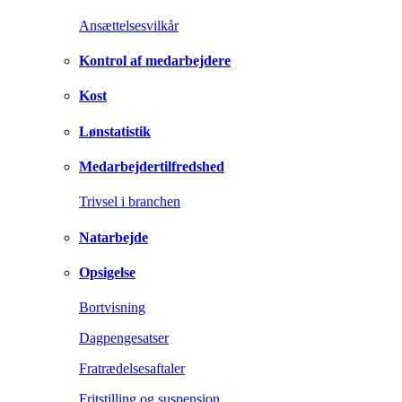
Ansættelsesvilkår
Kontrol af medarbejdere
Kost
Lønstatistik
Medarbejdertilfredshed
Trivsel i branchen
Natarbejde
Opsigelse
Bortvisning
Dagpengesatser
Fratrædelsesaftaler
Fritstilling og suspension