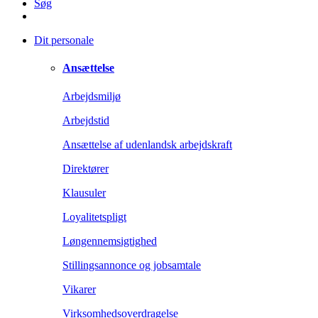
Søg
Dit personale
Ansættelse
Arbejdsmiljø
Arbejdstid
Ansættelse af udenlandsk arbejdskraft
Direktører
Klausuler
Loyalitetspligt
Løngennemsigtighed
Stillingsannonce og jobsamtale
Vikarer
Virksomhedsoverdragelse