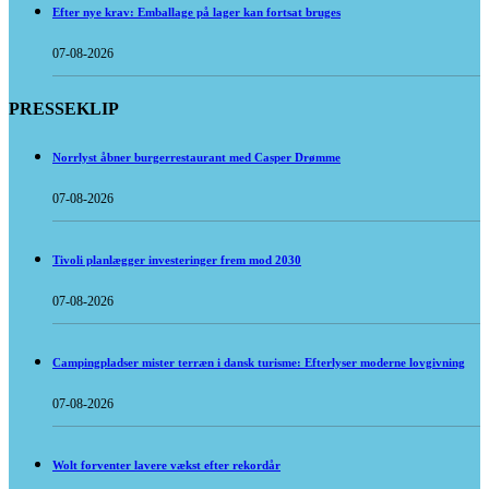
Efter nye krav: Emballage på lager kan fortsat bruges
07-08-2026
PRESSEKLIP
Norrlyst åbner burgerrestaurant med Casper Drømme
07-08-2026
Tivoli planlægger investeringer frem mod 2030
07-08-2026
Campingpladser mister terræn i dansk turisme: Efterlyser moderne lovgivning
07-08-2026
Wolt forventer lavere vækst efter rekordår