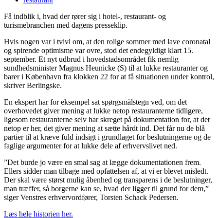
Få indblik i, hvad der rører sig i hotel-, restaurant- og
turismebranchen med dagens presseklip.
Hvis nogen var i tvivl om, at den rolige sommer med lave coronatal
og spirende optimisme var ovre, stod det endegyldigt klart 15.
september. Et nyt udbrud i hovedstadsområdet fik nemlig
sundhedsminister Magnus Heunicke (S) til at lukke restauranter og
barer i København fra klokken 22 for at få situationen under kontrol,
skriver Berlingske.
En ekspert har for eksempel sat spørgsmålstegn ved, om det
overhovedet giver mening at lukke netop restauranterne tidligere,
ligesom restauranterne selv har skreget på dokumentation for, at det
netop er her, det giver mening at sætte hårdt ind. Det får nu de blå
partier til at kræve fuld indsigt i grundlaget for beslutningerne og de
faglige argumenter for at lukke dele af erhvervslivet ned.
”Det burde jo være en smal sag at lægge dokumentationen frem.
Ellers sidder man tilbage med opfattelsen af, at vi er blevet misledt.
Der skal være størst mulig åbenhed og transparens i de beslutninger,
man træffer, så borgerne kan se, hvad der ligger til grund for dem,”
siger Venstres erhvervordfører, Torsten Schack Pedersen.
Læs hele historien her.