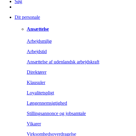
Søg
Dit personale
Ansættelse
Arbejdsmiljø
Arbejdstid
Ansættelse af udenlandsk arbejdskraft
Direktører
Klausuler
Loyalitetspligt
Løngennemsigtighed
Stillingsannonce og jobsamtale
Vikarer
Virksomhedsoverdragelse