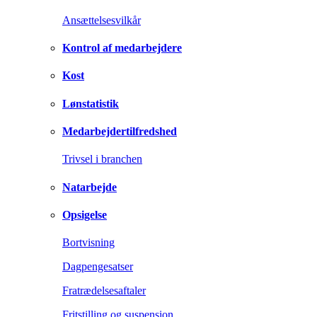
Ansættelsesvilkår
Kontrol af medarbejdere
Kost
Lønstatistik
Medarbejdertilfredshed
Trivsel i branchen
Natarbejde
Opsigelse
Bortvisning
Dagpengesatser
Fratrædelsesaftaler
Fritstilling og suspension