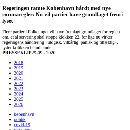
Regeringen ramte København hårdt med nye
coronaregler: Nu vil partier have grundlaget frem i
lyset
Flere partier i Folketinget vil have fremlagt grundlaget for reglen
om, at al servering skal stoppe klokken 22, for lige nu virker
regeringens håndtering »ulogisk, vilkårlig, panisk og tilfældig«,
lyder kritikken blandt andet.
PRESSEKLIP
29-09 - 2020
2018
2019
2020
2021
2022
2023
2024
2025
2026
københavn
politik
covid-19
restaurant