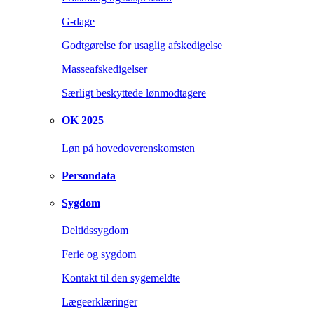
G-dage
Godtgørelse for usaglig afskedigelse
Masseafskedigelser
Særligt beskyttede lønmodtagere
OK 2025
Løn på hovedoverenskomsten
Persondata
Sygdom
Deltidssygdom
Ferie og sygdom
Kontakt til den sygemeldte
Lægeerklæringer