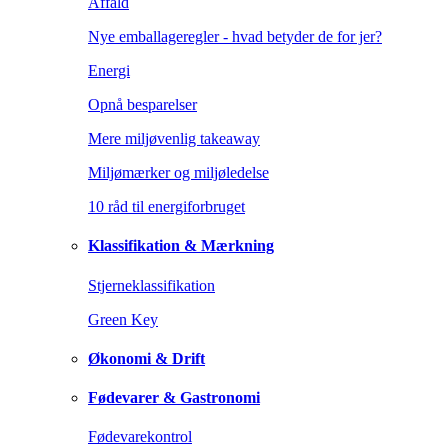
Affald
Nye emballageregler - hvad betyder de for jer?
Energi
Opnå besparelser
Mere miljøvenlig takeaway
Miljømærker og miljøledelse
10 råd til energiforbruget
Klassifikation & Mærkning
Stjerneklassifikation
Green Key
Økonomi & Drift
Fødevarer & Gastronomi
Fødevarekontrol