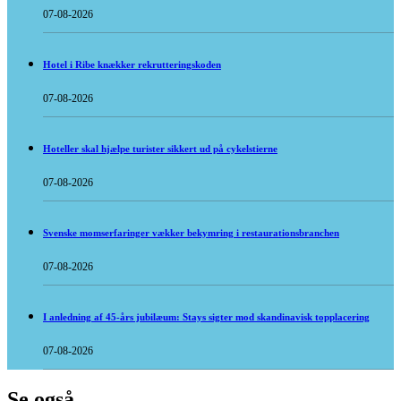
07-08-2026
Hotel i Ribe knækker rekrutteringskoden
07-08-2026
Hoteller skal hjælpe turister sikkert ud på cykelstierne
07-08-2026
Svenske momserfaringer vækker bekymring i restaurationsbranchen
07-08-2026
I anledning af 45-års jubilæum: Stays sigter mod skandinavisk topplacering
07-08-2026
Se også