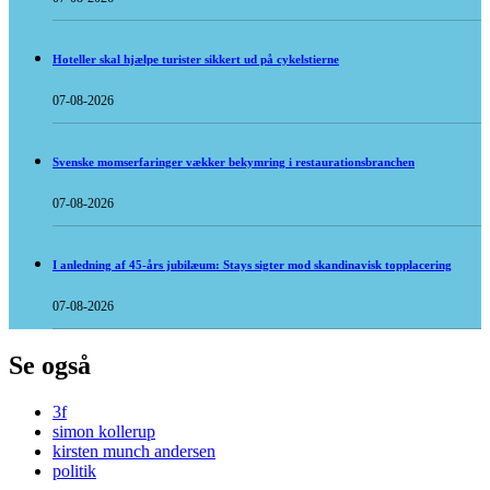
Hoteller skal hjælpe turister sikkert ud på cykelstierne
07-08-2026
Svenske momserfaringer vækker bekymring i restaurationsbranchen
07-08-2026
I anledning af 45-års jubilæum: Stays sigter mod skandinavisk topplacering
07-08-2026
Se også
3f
simon kollerup
kirsten munch andersen
politik