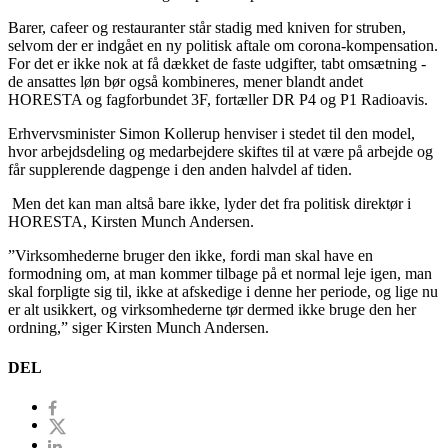
Barer, cafeer og restauranter står stadig med kniven for struben,
selvom der er indgået en ny politisk aftale om corona-kompensation.
For det er ikke nok at få dækket de faste udgifter, tabt omsætning -
de ansattes løn bør også kombineres, mener blandt andet
HORESTA og fagforbundet 3F, fortæller DR P4 og P1 Radioavis.
Erhvervsminister Simon Kollerup henviser i stedet til den model,
hvor arbejdsdeling og medarbejdere skiftes til at være på arbejde og
får supplerende dagpenge i den anden halvdel af tiden.
Men det kan man altså bare ikke, lyder det fra politisk direktør i
HORESTA, Kirsten Munch Andersen.
”Virksomhederne bruger den ikke, fordi man skal have en
formodning om, at man kommer tilbage på et normal leje igen, man
skal forpligte sig til, ikke at afskedige i denne her periode, og lige nu
er alt usikkert, og virksomhederne tør dermed ikke bruge den her
ordning,” siger Kirsten Munch Andersen.
DEL