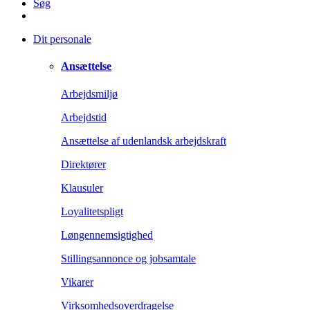
Søg
Dit personale
Ansættelse
Arbejdsmiljø
Arbejdstid
Ansættelse af udenlandsk arbejdskraft
Direktører
Klausuler
Loyalitetspligt
Løngennemsigtighed
Stillingsannonce og jobsamtale
Vikarer
Virksomhedsoverdragelse