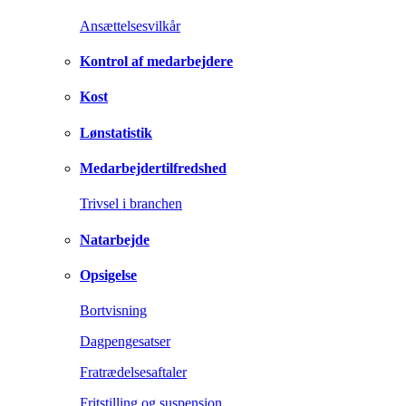
Ansættelsesvilkår
Kontrol af medarbejdere
Kost
Lønstatistik
Medarbejdertilfredshed
Trivsel i branchen
Natarbejde
Opsigelse
Bortvisning
Dagpengesatser
Fratrædelsesaftaler
Fritstilling og suspension