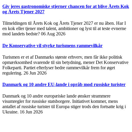
Giv jeres gastronomiske stjerner chancen for at blive Årets Kok
og Årets Tjener 2027
Tilmeldingen til Årets Kok og Årets Tjener 2027 er nu åben. Har I
en kok eller tjener med talent, ambitioner og lyst til at teste evnerne
mod landets bedste?
06 Aug 2026
De Konservative vil styrke turismens rammevilkår
Turismen er et af Danmarks største erhverv, men får ikke politisk
opmærksomhed svarende til sin betydning, mener Det Konservative
Folkeparti. Partiet efterlyser bedre rammevilkår frem for øget
regulering.
26 Jun 2026
Danmark og 10 andre EU-lande i opråb mod russiske turister
Danmark og 10 andre europæiske lande ønsker strammere
visumregler for russiske statsborgere. Initiativet kommer, mens
antallet af russiske turister til Europa stiger trods den fortsatte krig i
Ukraine.
16 Jun 2026