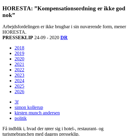
HORESTA: ”Kompensationsordning er ikke god
nok”
Arbejdsfordelingen er ikke brugbar i sin nuværende form, mener
HORESTA.
PRESSEKLIP
24-09 - 2020
DR
2018
2019
2020
2021
2022
2023
2024
2025
2026
3f
simon kollerup
kirsten munch andersen
politik
Få indblik i, hvad der rører sig i hotel-, restaurant- og
turismebranchen med dagens presseklip.