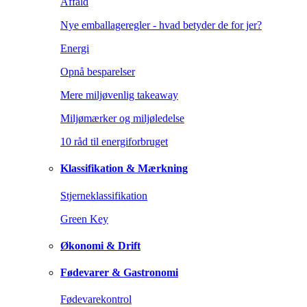
Affald
Nye emballageregler - hvad betyder de for jer?
Energi
Opnå besparelser
Mere miljøvenlig takeaway
Miljømærker og miljøledelse
10 råd til energiforbruget
Klassifikation & Mærkning
Stjerneklassifikation
Green Key
Økonomi & Drift
Fødevarer & Gastronomi
Fødevarekontrol