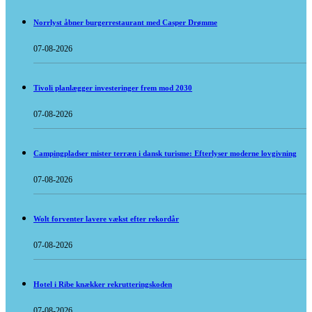
Norrlyst åbner burgerrestaurant med Casper Drømme
07-08-2026
Tivoli planlægger investeringer frem mod 2030
07-08-2026
Campingpladser mister terræn i dansk turisme: Efterlyser moderne lovgivning
07-08-2026
Wolt forventer lavere vækst efter rekordår
07-08-2026
Hotel i Ribe knækker rekrutteringskoden
07-08-2026