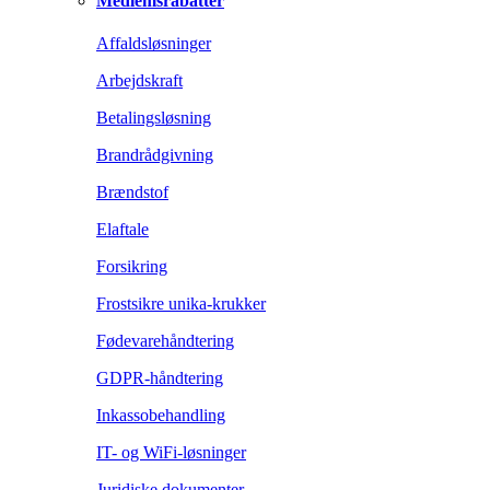
Medlemsrabatter
Affaldsløsninger
Arbejdskraft
Betalingsløsning
Brandrådgivning
Brændstof
Elaftale
Forsikring
Frostsikre unika-krukker
Fødevarehåndtering
GDPR-håndtering
Inkassobehandling
IT- og WiFi-løsninger
Juridiske dokumenter