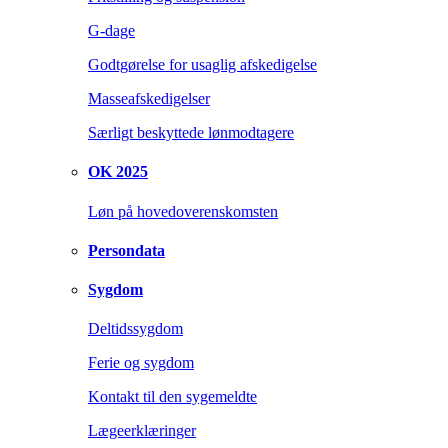
G-dage
Godtgørelse for usaglig afskedigelse
Masseafskedigelser
Særligt beskyttede lønmodtagere
OK 2025
Løn på hovedoverenskomsten
Persondata
Sygdom
Deltidssygdom
Ferie og sygdom
Kontakt til den sygemeldte
Lægeerklæringer