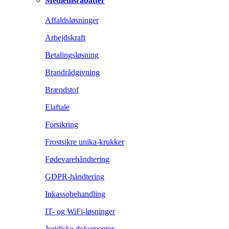
Medlemsrabatter
Affaldsløsninger
Arbejdskraft
Betalingsløsning
Brandrådgivning
Brændstof
Elaftale
Forsikring
Frostsikre unika-krukker
Fødevarehåndtering
GDPR-håndtering
Inkassobehandling
IT- og WiFi-løsninger
Juridiske dokumenter