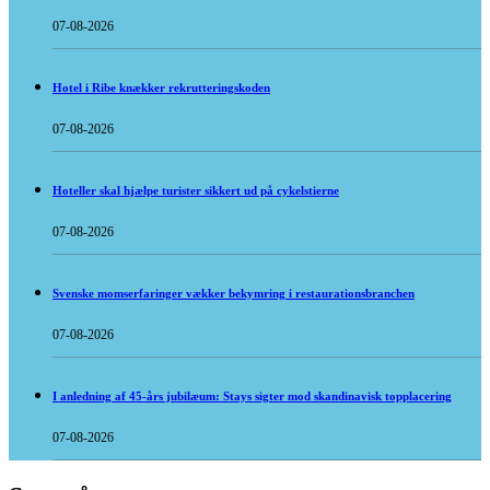
07-08-2026
Hotel i Ribe knækker rekrutteringskoden
07-08-2026
Hoteller skal hjælpe turister sikkert ud på cykelstierne
07-08-2026
Svenske momserfaringer vækker bekymring i restaurationsbranchen
07-08-2026
I anledning af 45-års jubilæum: Stays sigter mod skandinavisk topplacering
07-08-2026