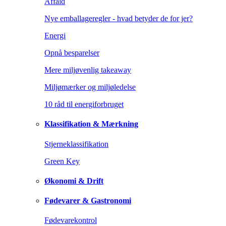
Affald
Nye emballageregler - hvad betyder de for jer?
Energi
Opnå besparelser
Mere miljøvenlig takeaway
Miljømærker og miljøledelse
10 råd til energiforbruget
Klassifikation & Mærkning
Stjerneklassifikation
Green Key
Økonomi & Drift
Fødevarer & Gastronomi
Fødevarekontrol