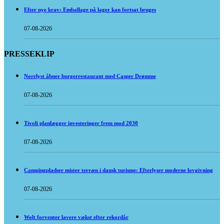
Efter nye krav: Emballage på lager kan fortsat bruges
07-08-2026
PRESSEKLIP
Norrlyst åbner burgerrestaurant med Casper Drømme
07-08-2026
Tivoli planlægger investeringer frem mod 2030
07-08-2026
Campingpladser mister terræn i dansk turisme: Efterlyser moderne lovgivning
07-08-2026
Wolt forventer lavere vækst efter rekordår