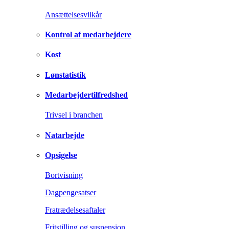
Ansættelsesvilkår
Kontrol af medarbejdere
Kost
Lønstatistik
Medarbejdertilfredshed
Trivsel i branchen
Natarbejde
Opsigelse
Bortvisning
Dagpengesatser
Fratrædelsesaftaler
Fritstilling og suspension