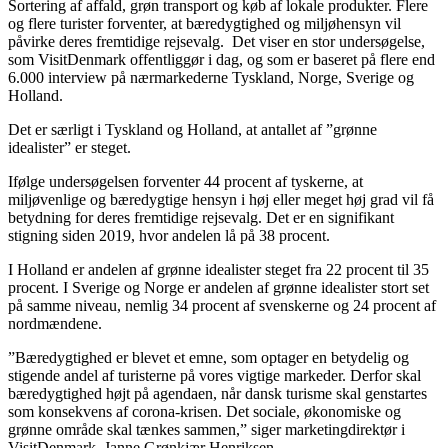
Sortering af affald, grøn transport og køb af lokale produkter. Flere
og flere turister forventer, at bæredygtighed og miljøhensyn vil
påvirke deres fremtidige rejsevalg. Det viser en stor undersøgelse,
som VisitDenmark offentliggør i dag, og som er baseret på flere end
6.000 interview på nærmarkederne Tyskland, Norge, Sverige og
Holland.
Det er særligt i Tyskland og Holland, at antallet af ”grønne
idealister” er steget.
Ifølge undersøgelsen forventer 44 procent af tyskerne, at
miljøvenlige og bæredygtige hensyn i høj eller meget høj grad vil få
betydning for deres fremtidige rejsevalg. Det er en signifikant
stigning siden 2019, hvor andelen lå på 38 procent.
I Holland er andelen af grønne idealister steget fra 22 procent til 35
procent. I Sverige og Norge er andelen af grønne idealister stort set
på samme niveau, nemlig 34 procent af svenskerne og 24 procent af
nordmændene.
”Bæredygtighed er blevet et emne, som optager en betydelig og
stigende andel af turisterne på vores vigtige markeder. Derfor skal
bæredygtighed højt på agendaen, når dansk turisme skal genstartes
som konsekvens af corona-krisen. Det sociale, økonomiske og
grønne område skal tænkes sammen,” siger marketingdirektør i
VisitDenmark, Janne Grønkjær Henriksen.