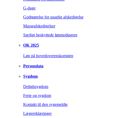
G-dage
Godtgørelse for usaglig afskedigelse
Masseafskedigelser
Særligt beskyttede lønmodtagere
OK 2025
Løn på hovedoverenskomsten
Persondata
Sygdom
Deltidssygdom
Ferie og sygdom
Kontakt til den sygemeldte
Lægeerklæringer