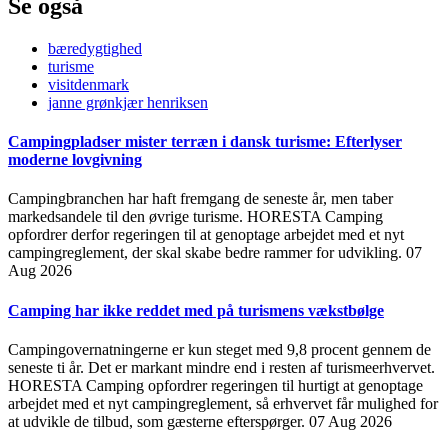
Se også
bæredygtighed
turisme
visitdenmark
janne grønkjær henriksen
Campingpladser mister terræn i dansk turisme: Efterlyser
moderne lovgivning
Campingbranchen har haft fremgang de seneste år, men taber
markedsandele til den øvrige turisme. HORESTA Camping
opfordrer derfor regeringen til at genoptage arbejdet med et nyt
campingreglement, der skal skabe bedre rammer for udvikling.
07
Aug 2026
Camping har ikke reddet med på turismens vækstbølge
Campingovernatningerne er kun steget med 9,8 procent gennem de
seneste ti år. Det er markant mindre end i resten af turismeerhvervet.
HORESTA Camping opfordrer regeringen til hurtigt at genoptage
arbejdet med et nyt campingreglement, så erhvervet får mulighed for
at udvikle de tilbud, som gæsterne efterspørger.
07 Aug 2026