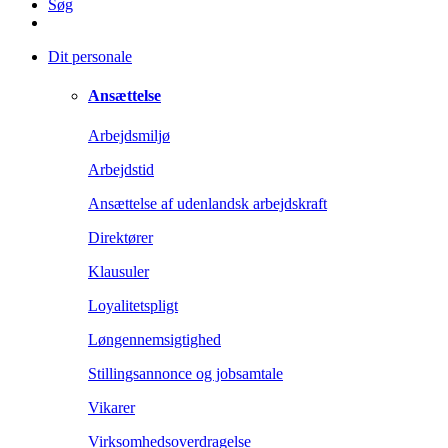
Søg
Dit personale
Ansættelse
Arbejdsmiljø
Arbejdstid
Ansættelse af udenlandsk arbejdskraft
Direktører
Klausuler
Loyalitetspligt
Løngennemsigtighed
Stillingsannonce og jobsamtale
Vikarer
Virksomhedsoverdragelse