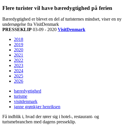
Flere turister vil have bæredygtighed på ferien
Bæredygtighed er blevet en del af turisternes mindset, viser en ny
undersøgelse fra VisitDenmark
PRESSEKLIP
03-09 - 2020
VisitDenmark
2018
2019
2020
2021
2022
2023
2024
2025
2026
bæredygtighed
turisme
visitdenmark
janne grønkjær henriksen
Få indblik i, hvad der rører sig i hotel-, restaurant- og
turismebranchen med dagens presseklip.