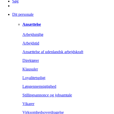
Søg
Dit personale
Ansættelse
Arbejdsmiljø
Arbejdstid
Ansættelse af udenlandsk arbejdskraft
Direktører
Klausuler
Loyalitetspligt
Løngennemsigtighed
Stillingsannonce og jobsamtale
Vikarer
Virksomhedsoverdragelse