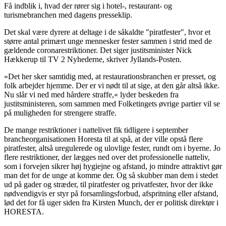
Få indblik i, hvad der rører sig i hotel-, restaurant- og
turismebranchen med dagens presseklip.
Det skal være dyrere at deltage i de såkaldte "piratfester", hvor et
større antal primært unge mennesker fester sammen i strid med de
gældende coronarestriktioner. Det siger justitsminister Nick
Hækkerup til TV 2 Nyhederne, skriver Jyllands-Posten.
»Det her sker samtidig med, at restaurationsbranchen er presset, og
folk arbejder hjemme. Der er vi nødt til at sige, at den går altså ikke.
Nu slår vi ned med hårdere straffe,« lyder beskeden fra
justitsministeren, som sammen med Folketingets øvrige partier vil se
på muligheden for strengere straffe.
De mange restriktioner i nattelivet fik tidligere i september
brancheorganisationen Horesta til at spå, at der ville opstå flere
piratfester, altså uregulerede og ulovlige fester, rundt om i byerne. Jo
flere restriktioner, der lægges ned over det professionelle natteliv,
som i forvejen sikrer høj hygiejne og afstand, jo mindre attraktivt gør
man det for de unge at komme der. Og så skubber man dem i stedet
ud på gader og stræder, til piratfester og privatfester, hvor der ikke
nødvendigvis er styr på forsamlingsforbud, afspritning eller afstand,
lød det for få uger siden fra Kirsten Munch, der er politisk direktør i
HORESTA.