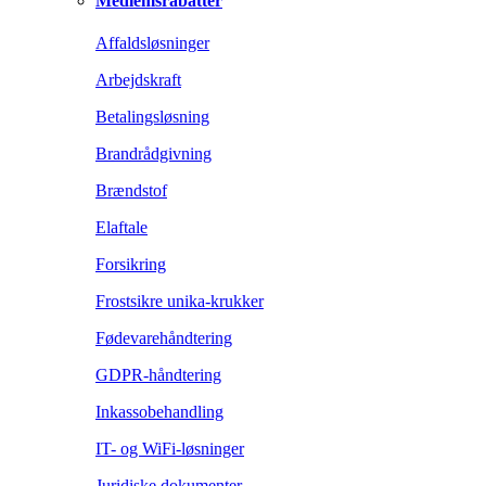
Medlemsrabatter
Affaldsløsninger
Arbejdskraft
Betalingsløsning
Brandrådgivning
Brændstof
Elaftale
Forsikring
Frostsikre unika-krukker
Fødevarehåndtering
GDPR-håndtering
Inkassobehandling
IT- og WiFi-løsninger
Juridiske dokumenter