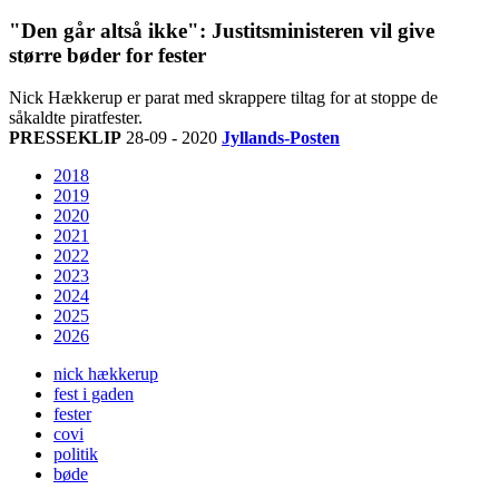
"Den går altså ikke": Justitsministeren vil give
større bøder for fester
Nick Hækkerup er parat med skrappere tiltag for at stoppe de
såkaldte piratfester.
PRESSEKLIP
28-09 - 2020
Jyllands-Posten
2018
2019
2020
2021
2022
2023
2024
2025
2026
nick hækkerup
fest i gaden
fester
covi
politik
bøde