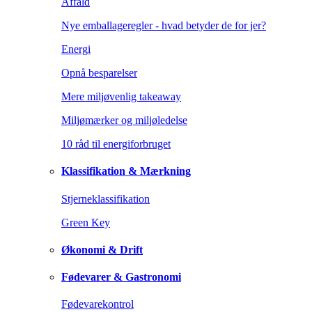
Affald
Nye emballageregler - hvad betyder de for jer?
Energi
Opnå besparelser
Mere miljøvenlig takeaway
Miljømærker og miljøledelse
10 råd til energiforbruget
Klassifikation & Mærkning
Stjerneklassifikation
Green Key
Økonomi & Drift
Fødevarer & Gastronomi
Fødevarekontrol