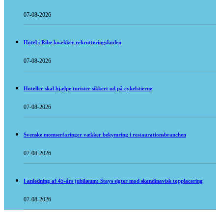
07-08-2026
Hotel i Ribe knækker rekrutteringskoden
07-08-2026
Hoteller skal hjælpe turister sikkert ud på cykelstierne
07-08-2026
Svenske momserfaringer vækker bekymring i restaurationsbranchen
07-08-2026
I anledning af 45-års jubilæum: Stays sigter mod skandinavisk topplacering
07-08-2026