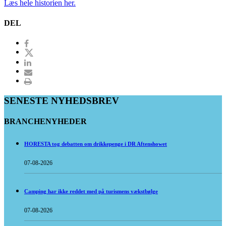
Læs hele historien her.
DEL
SENESTE NYHEDSBREV
BRANCHENYHEDER
HORESTA tog debatten om drikkepenge i DR Aftenshowet
07-08-2026
Camping har ikke reddet med på turismens vækstbølge
07-08-2026