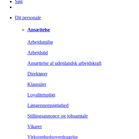
Søg
Dit personale
Ansættelse
Arbejdsmiljø
Arbejdstid
Ansættelse af udenlandsk arbejdskraft
Direktører
Klausuler
Loyalitetspligt
Løngennemsigtighed
Stillingsannonce og jobsamtale
Vikarer
Virksomhedsoverdragelse