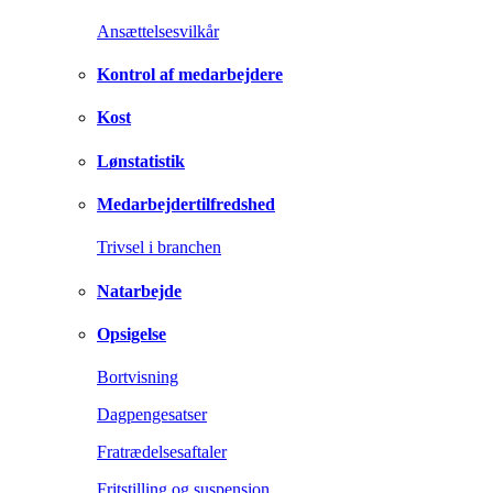
Ansættelsesvilkår
Kontrol af medarbejdere
Kost
Lønstatistik
Medarbejdertilfredshed
Trivsel i branchen
Natarbejde
Opsigelse
Bortvisning
Dagpengesatser
Fratrædelsesaftaler
Fritstilling og suspension