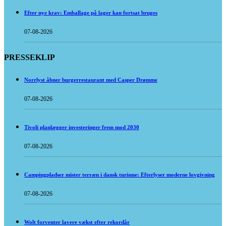
Efter nye krav: Emballage på lager kan fortsat bruges
07-08-2026
PRESSEKLIP
Norrlyst åbner burgerrestaurant med Casper Drømme
07-08-2026
Tivoli planlægger investeringer frem mod 2030
07-08-2026
Campingpladser mister terræn i dansk turisme: Efterlyser moderne lovgivning
07-08-2026
Wolt forventer lavere vækst efter rekordår