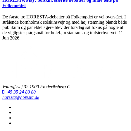
HORESTA Play: Solskin, stærke debatter og fulde telte på
Folkemødet
De første tre HORESTA-debatter på Folkemødet er vel overstået. I
strålende bornholmsk solskinsvejr og med høj stemning blandt både
publikum og paneldeltagere blev der torsdag sat fokus på nogle af
de vigtigste spørgsmål for hotel-, restaurant- og turisterhvervet.
11
Jun 2026
Vodroffsvej 32 1900 Frederiksberg C
+45 35 24 80 80
horesta@horesta.dk