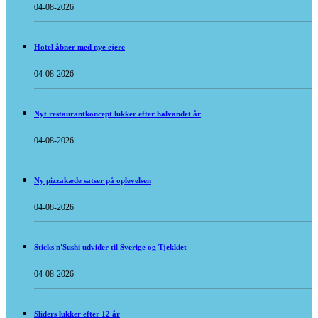
04-08-2026
Hotel åbner med nye ejere
04-08-2026
Nyt restaurantkoncept lukker efter halvandet år
04-08-2026
Ny pizzakæde satser på oplevelsen
04-08-2026
Sticks'n'Sushi udvider til Sverige og Tjekkiet
04-08-2026
Sliders lukker efter 12 år