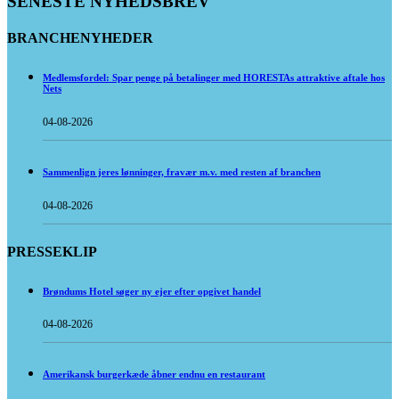
SENESTE NYHEDSBREV
BRANCHENYHEDER
Medlemsfordel: Spar penge på betalinger med HORESTAs attraktive aftale hos
Nets
04-08-2026
Sammenlign jeres lønninger, fravær m.v. med resten af branchen
04-08-2026
PRESSEKLIP
Brøndums Hotel søger ny ejer efter opgivet handel
04-08-2026
Amerikansk burgerkæde åbner endnu en restaurant