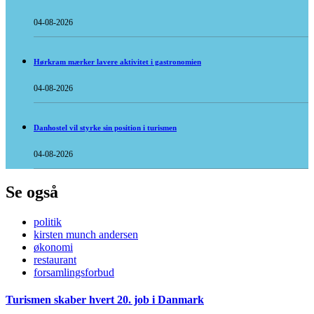
04-08-2026
Hørkram mærker lavere aktivitet i gastronomien
04-08-2026
Danhostel vil styrke sin position i turismen
04-08-2026
Se også
politik
kirsten munch andersen
økonomi
restaurant
forsamlingsforbud
Turismen skaber hvert 20. job i Danmark