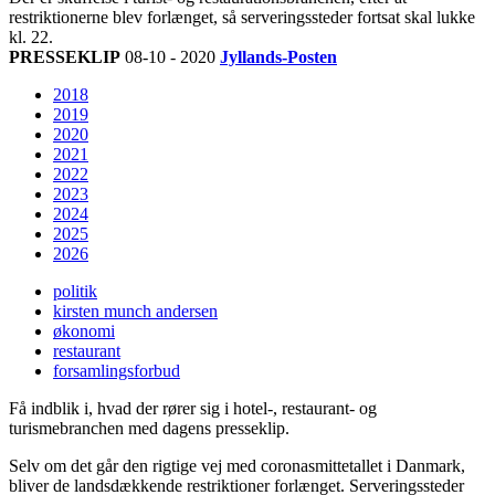
restriktionerne blev forlænget, så serveringssteder fortsat skal lukke
kl. 22.
PRESSEKLIP
08-10 - 2020
Jyllands-Posten
2018
2019
2020
2021
2022
2023
2024
2025
2026
politik
kirsten munch andersen
økonomi
restaurant
forsamlingsforbud
Få indblik i, hvad der rører sig i hotel-, restaurant- og
turismebranchen med dagens presseklip.
Selv om det går den rigtige vej med coronasmittetallet i Danmark,
bliver de landsdækkende restriktioner forlænget. Serveringssteder