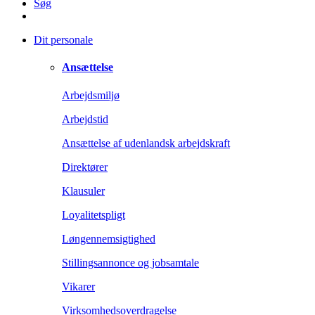
Søg
Dit personale
Ansættelse
Arbejdsmiljø
Arbejdstid
Ansættelse af udenlandsk arbejdskraft
Direktører
Klausuler
Loyalitetspligt
Løngennemsigtighed
Stillingsannonce og jobsamtale
Vikarer
Virksomhedsoverdragelse