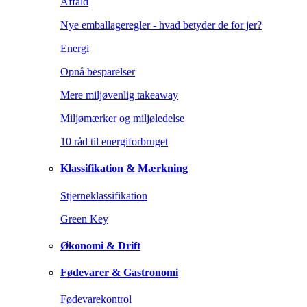
Affald
Nye emballageregler - hvad betyder de for jer?
Energi
Opnå besparelser
Mere miljøvenlig takeaway
Miljømærker og miljøledelse
10 råd til energiforbruget
Klassifikation & Mærkning
Stjerneklassifikation
Green Key
Økonomi & Drift
Fødevarer & Gastronomi
Fødevarekontrol