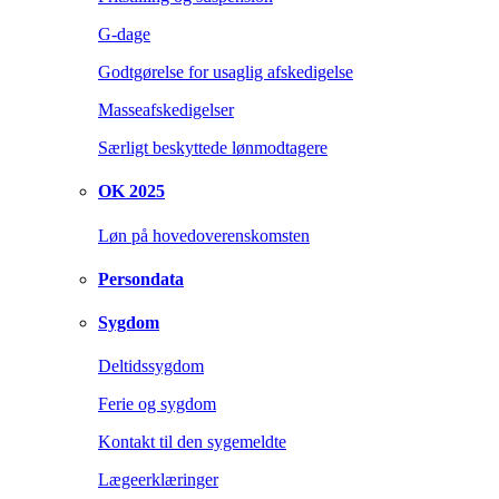
G-dage
Godtgørelse for usaglig afskedigelse
Masseafskedigelser
Særligt beskyttede lønmodtagere
OK 2025
Løn på hovedoverenskomsten
Persondata
Sygdom
Deltidssygdom
Ferie og sygdom
Kontakt til den sygemeldte
Lægeerklæringer