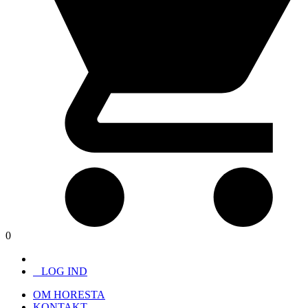
0
LOG IND
OM HORESTA
KONTAKT