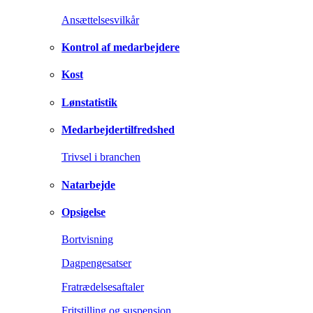
Ansættelsesvilkår
Kontrol af medarbejdere
Kost
Lønstatistik
Medarbejdertilfredshed
Trivsel i branchen
Natarbejde
Opsigelse
Bortvisning
Dagpengesatser
Fratrædelsesaftaler
Fritstilling og suspension