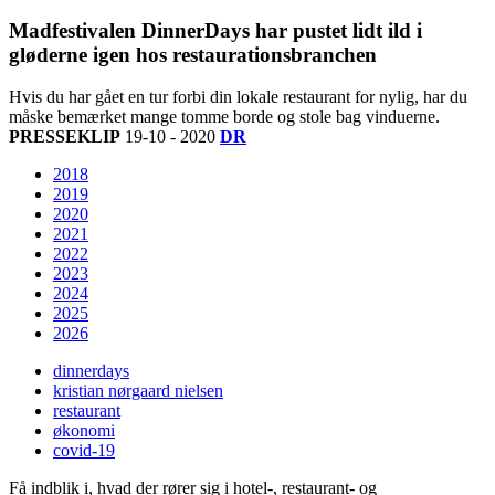
Madfestivalen DinnerDays har pustet lidt ild i
gløderne igen hos restaurationsbranchen
Hvis du har gået en tur forbi din lokale restaurant for nylig, har du
måske bemærket mange tomme borde og stole bag vinduerne.
PRESSEKLIP
19-10 - 2020
DR
2018
2019
2020
2021
2022
2023
2024
2025
2026
dinnerdays
kristian nørgaard nielsen
restaurant
økonomi
covid-19
Få indblik i, hvad der rører sig i hotel-, restaurant- og