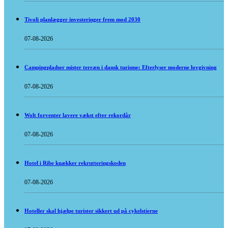
Tivoli planlægger investeringer frem mod 2030
07-08-2026
Campingpladser mister terræn i dansk turisme: Efterlyser moderne lovgivning
07-08-2026
Wolt forventer lavere vækst efter rekordår
07-08-2026
Hotel i Ribe knækker rekrutteringskoden
07-08-2026
Hoteller skal hjælpe turister sikkert ud på cykelstierne