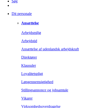
Søg
Dit personale
Ansættelse
Arbejdsmiljø
Arbejdstid
Ansættelse af udenlandsk arbejdskraft
Direktører
Klausuler
Loyalitetspligt
Løngennemsigtighed
Stillingsannonce og jobsamtale
Vikarer
Virksomhedsoverdragelse