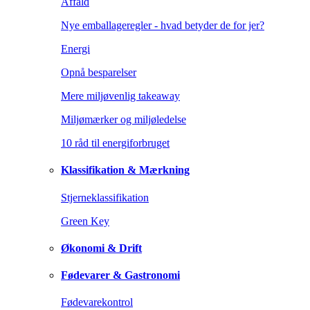
Affald
Nye emballageregler - hvad betyder de for jer?
Energi
Opnå besparelser
Mere miljøvenlig takeaway
Miljømærker og miljøledelse
10 råd til energiforbruget
Klassifikation & Mærkning
Stjerneklassifikation
Green Key
Økonomi & Drift
Fødevarer & Gastronomi
Fødevarekontrol