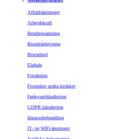
Medlemsrabatter
Affaldsløsninger
Arbejdskraft
Betalingsløsning
Brandrådgivning
Brændstof
Elaftale
Forsikring
Frostsikre unika-krukker
Fødevarehåndtering
GDPR-håndtering
Inkassobehandling
IT- og WiFi-løsninger
Juridiske dokumenter