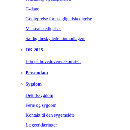
G-dage
Godtgørelse for usaglig afskedigelse
Masseafskedigelser
Særligt beskyttede lønmodtagere
OK 2025
Løn på hovedoverenskomsten
Persondata
Sygdom
Deltidssygdom
Ferie og sygdom
Kontakt til den sygemeldte
Lægeerklæringer