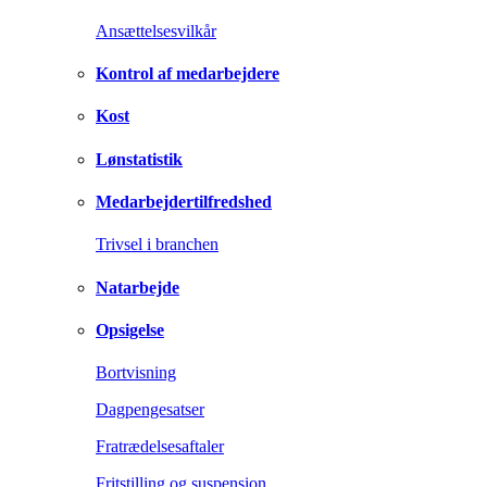
Ansættelsesvilkår
Kontrol af medarbejdere
Kost
Lønstatistik
Medarbejdertilfredshed
Trivsel i branchen
Natarbejde
Opsigelse
Bortvisning
Dagpengesatser
Fratrædelsesaftaler
Fritstilling og suspension