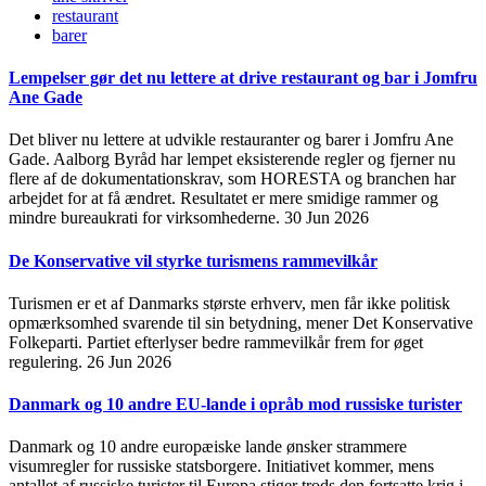
restaurant
barer
Lempelser gør det nu lettere at drive restaurant og bar i Jomfru
Ane Gade
Det bliver nu lettere at udvikle restauranter og barer i Jomfru Ane
Gade. Aalborg Byråd har lempet eksisterende regler og fjerner nu
flere af de dokumentationskrav, som HORESTA og branchen har
arbejdet for at få ændret. Resultatet er mere smidige rammer og
mindre bureaukrati for virksomhederne.
30 Jun 2026
De Konservative vil styrke turismens rammevilkår
Turismen er et af Danmarks største erhverv, men får ikke politisk
opmærksomhed svarende til sin betydning, mener Det Konservative
Folkeparti. Partiet efterlyser bedre rammevilkår frem for øget
regulering.
26 Jun 2026
Danmark og 10 andre EU-lande i opråb mod russiske turister
Danmark og 10 andre europæiske lande ønsker strammere
visumregler for russiske statsborgere. Initiativet kommer, mens
antallet af russiske turister til Europa stiger trods den fortsatte krig i