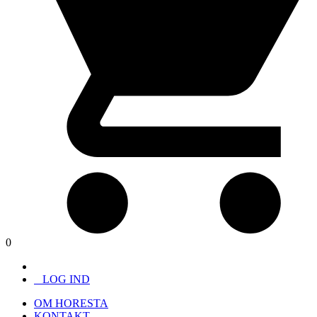
0
LOG IND
OM HORESTA
KONTAKT