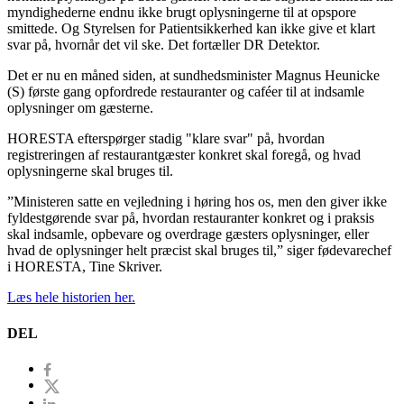
myndighederne endnu ikke brugt oplysningerne til at opspore
smittede. Og Styrelsen for Patientsikkerhed kan ikke give et klart
svar på, hvornår det vil ske. Det fortæller DR Detektor.
Det er nu en måned siden, at sundhedsminister Magnus Heunicke
(S) første gang opfordrede restauranter og caféer til at indsamle
oplysninger om gæsterne.
HORESTA efterspørger stadig "klare svar" på, hvordan
registreringen af restaurantgæster konkret skal foregå, og hvad
oplysningerne skal bruges til.
”Ministeren satte en vejledning i høring hos os, men den giver ikke
fyldestgørende svar på, hvordan restauranter konkret og i praksis
skal indsamle, opbevare og overdrage gæsters oplysninger, eller
hvad de oplysninger helt præcist skal bruges til,” siger fødevarechef
i HORESTA, Tine Skriver.
Læs hele historien her.
DEL