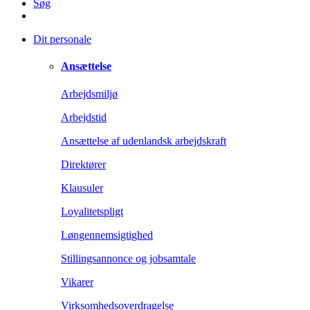
Søg
Dit personale
Ansættelse
Arbejdsmiljø
Arbejdstid
Ansættelse af udenlandsk arbejdskraft
Direktører
Klausuler
Loyalitetspligt
Løngennemsigtighed
Stillingsannonce og jobsamtale
Vikarer
Virksomhedsoverdragelse