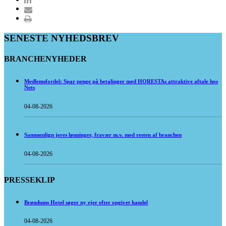
SENESTE NYHEDSBREV
BRANCHENYHEDER
Medlemsfordel: Spar penge på betalinger med HORESTAs attraktive aftale hos
Nets
04-08-2026
Sammenlign jeres lønninger, fravær m.v. med resten af branchen
04-08-2026
PRESSEKLIP
Brøndums Hotel søger ny ejer efter opgivet handel
04-08-2026