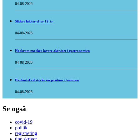
04-08-2026
Sliders lukker efter 12 år
04-08-2026
Hørkram mærker lavere aktivitet i gastronomien
04-08-2026
Danhostel vil styrke sin position i turismen
04-08-2026
Se også
covid-19
politik
registrering
tine skriver