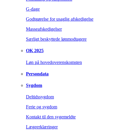
G-dage
Godtgørelse for usaglig afskedigelse
Masseafskedigelser
Særligt beskyttede lønmodtagere
OK 2025
Løn på hovedoverenskomsten
Persondata
Sygdom
Deltidssygdom
Ferie og sygdom
Kontakt til den sygemeldte
Lægeerklæringer