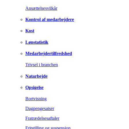
Ansættelsesvilkår
Kontrol af medarbejdere
Kost
Lønstatistik
Medarbejdertilfredshed
Trivsel i branchen
Natarbejde
Opsigelse
Bortvisning
Dagpengesatser
Fratrædelsesaftaler
Fritstilling og suspension