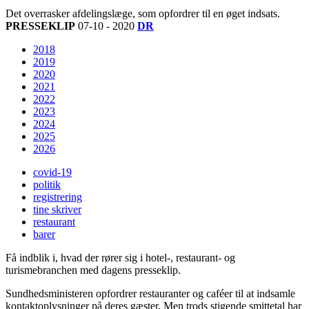
Det overrasker afdelingslæge, som opfordrer til en øget indsats.
PRESSEKLIP
07-10 - 2020
DR
2018
2019
2020
2021
2022
2023
2024
2025
2026
covid-19
politik
registrering
tine skriver
restaurant
barer
Få indblik i, hvad der rører sig i hotel-, restaurant- og
turismebranchen med dagens presseklip.
Sundhedsministeren opfordrer restauranter og caféer til at indsamle
kontaktoplysninger på deres gæster. Men trods stigende smittetal har