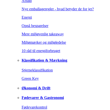
Affald
Nye emballageregler - hvad betyder de for jer?
Energi
Opnå besparelser
Mere miljøvenlig takeaway
Miljømærker og miljøledelse
10 råd til energiforbruget
Klassifikation & Mærkning
Stjerneklassifikation
Green Key
Økonomi & Drift
Fødevarer & Gastronomi
Fødevarekontrol