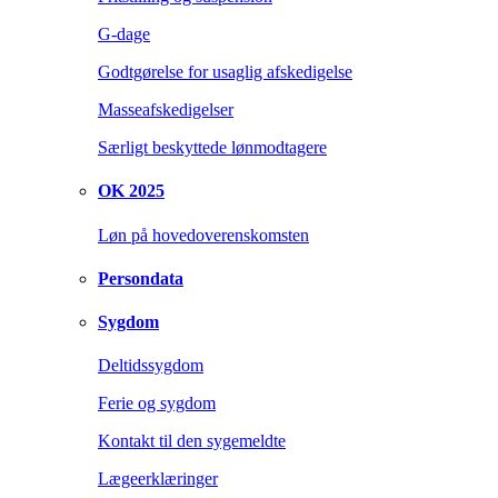
G-dage
Godtgørelse for usaglig afskedigelse
Masseafskedigelser
Særligt beskyttede lønmodtagere
OK 2025
Løn på hovedoverenskomsten
Persondata
Sygdom
Deltidssygdom
Ferie og sygdom
Kontakt til den sygemeldte
Lægeerklæringer