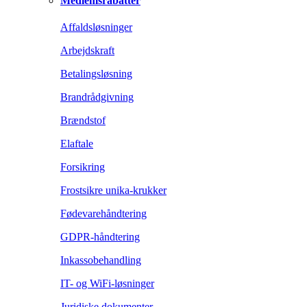
Medlemsrabatter
Affaldsløsninger
Arbejdskraft
Betalingsløsning
Brandrådgivning
Brændstof
Elaftale
Forsikring
Frostsikre unika-krukker
Fødevarehåndtering
GDPR-håndtering
Inkassobehandling
IT- og WiFi-løsninger
Juridiske dokumenter