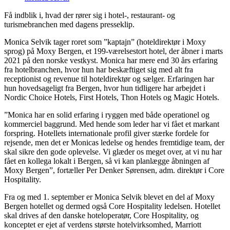
Få indblik i, hvad der rører sig i hotel-, restaurant- og
turismebranchen med dagens presseklip.
Monica Selvik tager roret som ”kaptajn” (hoteldirektør i Moxy
sprog) på Moxy Bergen, et 199-værelsestort hotel, der åbner i marts
2021 på den norske vestkyst. Monica har mere end 30 års erfaring
fra hotelbranchen, hvor hun har beskæftiget sig med alt fra
receptionist og revenue til hoteldirektør og sælger. Erfaringen har
hun hovedsageligt fra Bergen, hvor hun tidligere har arbejdet i
Nordic Choice Hotels, First Hotels, Thon Hotels og Magic Hotels.
”Monica har en solid erfaring i ryggen med både operationel og
kommerciel baggrund. Med hende som leder har vi fået et markant
forspring. Hotellets internationale profil giver stærke fordele for
rejsende, men det er Monicas ledelse og hendes fremtidige team, der
skal sikre den gode oplevelse. Vi glæder os meget over, at vi nu har
fået en kollega lokalt i Bergen, så vi kan planlægge åbningen af
Moxy Bergen”, fortæller Per Denker Sørensen, adm. direktør i Core
Hospitality.
Fra og med 1. september er Monica Selvik blevet en del af Moxy
Bergen hotellet og dermed også Core Hospitality ledelsen. Hotellet
skal drives af den danske hoteloperatør, Core Hospitality, og
konceptet er ejet af verdens største hotelvirksomhed, Marriott