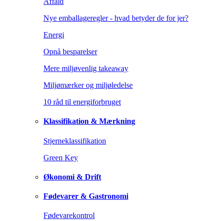
Affald
Nye emballageregler - hvad betyder de for jer?
Energi
Opnå besparelser
Mere miljøvenlig takeaway
Miljømærker og miljøledelse
10 råd til energiforbruget
Klassifikation & Mærkning
Stjerneklassifikation
Green Key
Økonomi & Drift
Fødevarer & Gastronomi
Fødevarekontrol