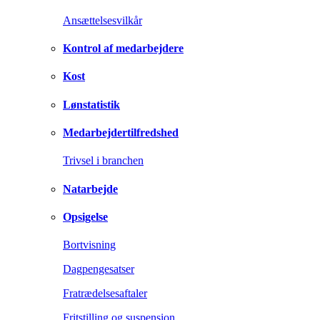
Ansættelsesvilkår
Kontrol af medarbejdere
Kost
Lønstatistik
Medarbejdertilfredshed
Trivsel i branchen
Natarbejde
Opsigelse
Bortvisning
Dagpengesatser
Fratrædelsesaftaler
Fritstilling og suspension