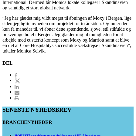
International. Dermed får Monica lokale kollegaer i Skandinavien
og samtidig et stort globalt netværk.
”Jeg har glædet mig vildt meget til åbningen af Moxy i Bergen, lige
siden jeg hørte nyheden om projektet for to år siden. Og nu er der
kun få måneder til, vi åbner dette spændende, sjove, stil stilfulde og
prisvenlige hotel i Bergen. Jeg glæder mig til muligheden for at
arbejde med et stærkt koncept som Moxy og Marriott samt at blive
en del af Core Hospitalitys succesfulde vækstrejse i Skandinavien”,
udtaler Monica Selvik.
DEL
SENESTE NYHEDSBREV
BRANCHENYHEDER
HORESTA tog debatten om drikkepenge i DR Aftenshowet