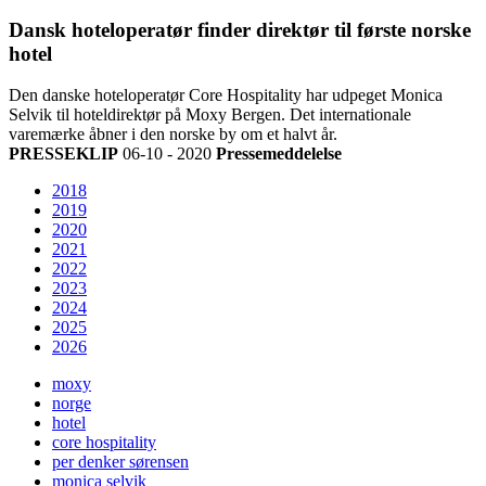
Dansk hoteloperatør finder direktør til første norske
hotel
Den danske hoteloperatør Core Hospitality har udpeget Monica
Selvik til hoteldirektør på Moxy Bergen. Det internationale
varemærke åbner i den norske by om et halvt år.
PRESSEKLIP
06-10 - 2020
Pressemeddelelse
2018
2019
2020
2021
2022
2023
2024
2025
2026
moxy
norge
hotel
core hospitality
per denker sørensen
monica selvik