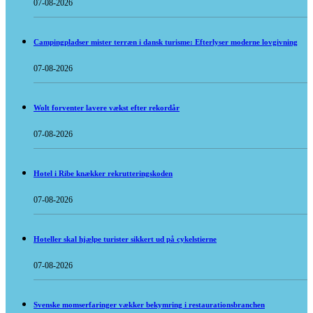
07-08-2026
Campingpladser mister terræn i dansk turisme: Efterlyser moderne lovgivning
07-08-2026
Wolt forventer lavere vækst efter rekordår
07-08-2026
Hotel i Ribe knækker rekrutteringskoden
07-08-2026
Hoteller skal hjælpe turister sikkert ud på cykelstierne
07-08-2026
Svenske momserfaringer vækker bekymring i restaurationsbranchen