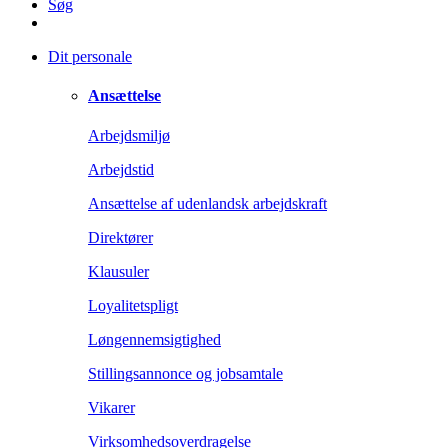
Søg
Dit personale
Ansættelse
Arbejdsmiljø
Arbejdstid
Ansættelse af udenlandsk arbejdskraft
Direktører
Klausuler
Loyalitetspligt
Løngennemsigtighed
Stillingsannonce og jobsamtale
Vikarer
Virksomhedsoverdragelse