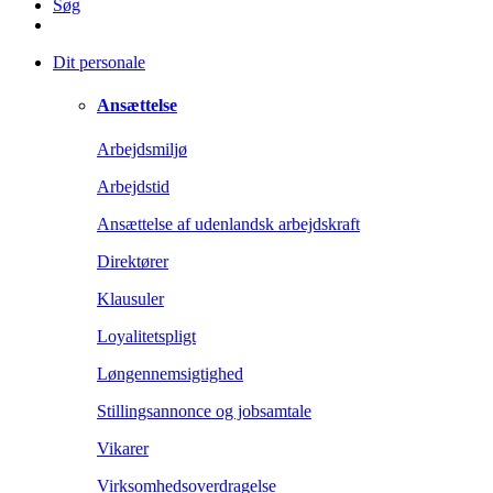
Søg
Dit personale
Ansættelse
Arbejdsmiljø
Arbejdstid
Ansættelse af udenlandsk arbejdskraft
Direktører
Klausuler
Loyalitetspligt
Løngennemsigtighed
Stillingsannonce og jobsamtale
Vikarer
Virksomhedsoverdragelse