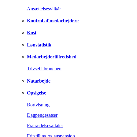
Ansættelsesvilkår
Kontrol af medarbejdere
Kost
Lønstatistik
Medarbejdertilfredshed
Trivsel i branchen
Natarbejde
Opsigelse
Bortvisning
Dagpengesatser
Fratrædelsesaftaler
Fritstilling og suspension