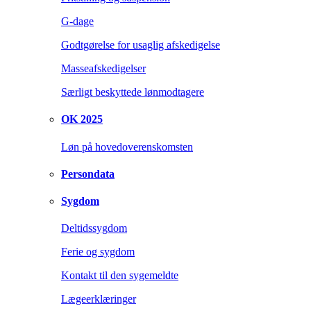
G-dage
Godtgørelse for usaglig afskedigelse
Masseafskedigelser
Særligt beskyttede lønmodtagere
OK 2025
Løn på hovedoverenskomsten
Persondata
Sygdom
Deltidssygdom
Ferie og sygdom
Kontakt til den sygemeldte
Lægeerklæringer