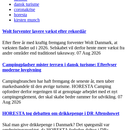
dansk turisme
coronakrise
horesta
kirsten munch
Wolt forventer lavere vækst efter rekordår
Efter flere år med kraftig fremgang forventer Wolt Danmark, at
væksten flader ud i 2026. Selskabet vil derfor hente mere vækst fra
andre områder end traditionel takeaway.
07 Aug 2026
Campingpladser mister terræn i dansk turisme: Efterlyser
moderne lovgivning
Campingbranchen har haft fremgang de seneste år, men taber
markedsandele til den øvrige turisme. HORESTA Camping
opfordrer derfor regeringen til at genoptage arbejdet med et nyt
campingreglement, der skal skabe bedre rammer for udvikling.
07
Aug 2026
HORESTA tog debatten om drikkepenge i DR Aftenshowet
Skal man give drikkepenge i Danmark? Det spørgsmål var
omdrejningspunktet, da HORESTA forleden deltog i DRs