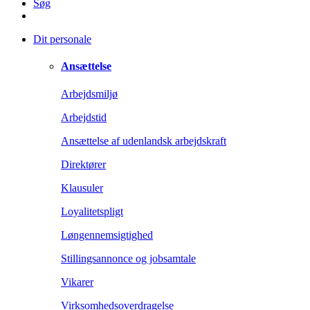
Søg
Dit personale
Ansættelse
Arbejdsmiljø
Arbejdstid
Ansættelse af udenlandsk arbejdskraft
Direktører
Klausuler
Loyalitetspligt
Løngennemsigtighed
Stillingsannonce og jobsamtale
Vikarer
Virksomhedsoverdragelse