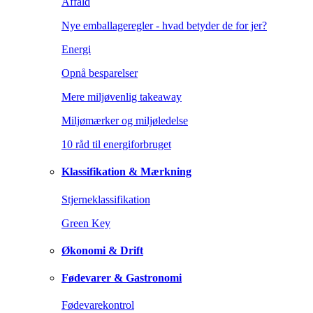
Affald
Nye emballageregler - hvad betyder de for jer?
Energi
Opnå besparelser
Mere miljøvenlig takeaway
Miljømærker og miljøledelse
10 råd til energiforbruget
Klassifikation & Mærkning
Stjerneklassifikation
Green Key
Økonomi & Drift
Fødevarer & Gastronomi
Fødevarekontrol