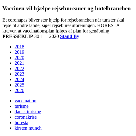
Vaccinen vil hjælpe rejsebureauer og hotelbranchen
Et coronapas bliver stor hjælp for rejsebranchen når turister skal
rejse til andre lande, siger rejsebureauforeningen. HORESTA
kræver, at vaccinationsplan følges af plan for genåbning.
PRESSEKLIP
30-11 - 2020
Stand By
2018
2019
2020
2021
2022
2023
2024
2025
2026
vaccination
turisme
dansk turisme
coronakrise
horesta
kirsten munch