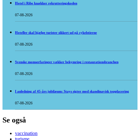
Hotel i Ribe knækker rekrutteringskoden
07-08-2026
Hoteller skal hjælpe turister sikkert ud på cykelstierne
07-08-2026
Svenske momserfaringer vækker bekymring i restaurationsbranchen
07-08-2026
I anledning af 45-års jubilæum: Stays sigter mod skandinavisk topplacering
07-08-2026
Se også
vaccination
turisme