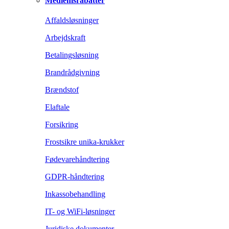
Medlemsrabatter
Affaldsløsninger
Arbejdskraft
Betalingsløsning
Brandrådgivning
Brændstof
Elaftale
Forsikring
Frostsikre unika-krukker
Fødevarehåndtering
GDPR-håndtering
Inkassobehandling
IT- og WiFi-løsninger
Juridiske dokumenter