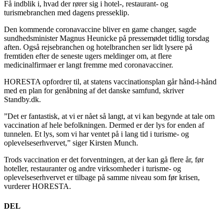
Få indblik i, hvad der rører sig i hotel-, restaurant- og
turismebranchen med dagens presseklip.
Den kommende coronavaccine bliver en game changer, sagde
sundhedsminister Magnus Heunicke på pressemødet tidlig torsdag
aften. Også rejsebranchen og hotelbranchen ser lidt lysere på
fremtiden efter de seneste ugers meldinger om, at flere
medicinalfirmaer er langt fremme med coronavacciner.
HORESTA opfordrer til, at statens vaccinationsplan går hånd-i-hånd
med en plan for genåbning af det danske samfund, skriver
Standby.dk.
”Det er fantastisk, at vi er nået så langt, at vi kan begynde at tale om
vaccination af hele befolkningen. Dermed er der lys for enden af
tunnelen. Et lys, som vi har ventet på i lang tid i turisme- og
oplevelseserhvervet,” siger Kirsten Munch.
Trods vaccination er det forventningen, at der kan gå flere år, før
hoteller, restauranter og andre virksomheder i turisme- og
oplevelseserhvervet er tilbage på samme niveau som før krisen,
vurderer HORESTA.
DEL