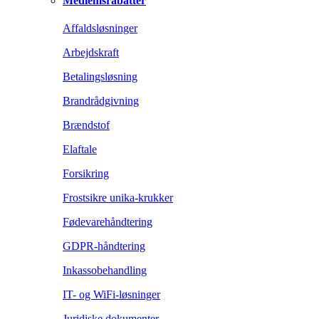
Medlemsrabatter
Affaldsløsninger
Arbejdskraft
Betalingsløsning
Brandrådgivning
Brændstof
Elaftale
Forsikring
Frostsikre unika-krukker
Fødevarehåndtering
GDPR-håndtering
Inkassobehandling
IT- og WiFi-løsninger
Juridiske dokumenter