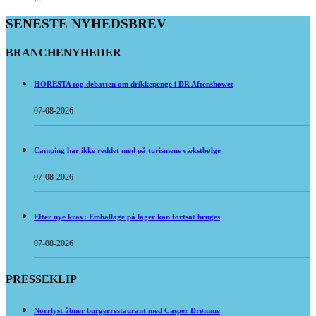
SENESTE NYHEDSBREV
BRANCHENYHEDER
HORESTA tog debatten om drikkepenge i DR Aftenshowet
07-08-2026
Camping har ikke reddet med på turismens vækstbølge
07-08-2026
Efter nye krav: Emballage på lager kan fortsat bruges
07-08-2026
PRESSEKLIP
Norrlyst åbner burgerrestaurant med Casper Drømme