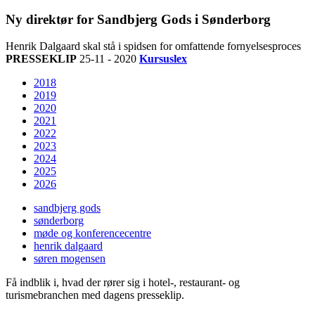
Ny direktør for Sandbjerg Gods i Sønderborg
Henrik Dalgaard skal stå i spidsen for omfattende fornyelsesproces
PRESSEKLIP
25-11 - 2020
Kursuslex
2018
2019
2020
2021
2022
2023
2024
2025
2026
sandbjerg gods
sønderborg
møde og konferencecentre
henrik dalgaard
søren mogensen
Få indblik i, hvad der rører sig i hotel-, restaurant- og
turismebranchen med dagens presseklip.