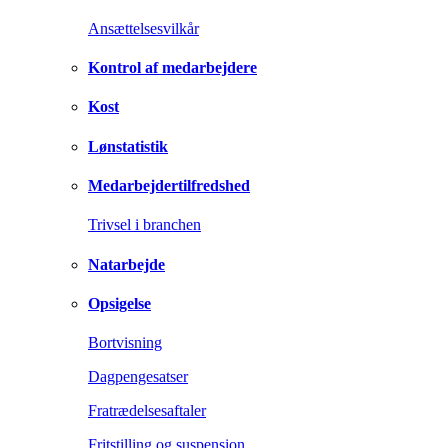
Ansættelsesvilkår
Kontrol af medarbejdere
Kost
Lønstatistik
Medarbejdertilfredshed
Trivsel i branchen
Natarbejde
Opsigelse
Bortvisning
Dagpengesatser
Fratrædelsesaftaler
Fritstilling og suspension