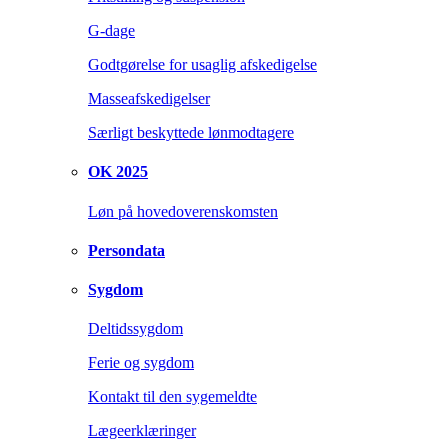
G-dage
Godtgørelse for usaglig afskedigelse
Masseafskedigelser
Særligt beskyttede lønmodtagere
OK 2025
Løn på hovedoverenskomsten
Persondata
Sygdom
Deltidssygdom
Ferie og sygdom
Kontakt til den sygemeldte
Lægeerklæringer