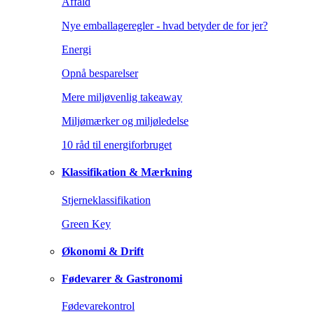
Affald
Nye emballageregler - hvad betyder de for jer?
Energi
Opnå besparelser
Mere miljøvenlig takeaway
Miljømærker og miljøledelse
10 råd til energiforbruget
Klassifikation & Mærkning
Stjerneklassifikation
Green Key
Økonomi & Drift
Fødevarer & Gastronomi
Fødevarekontrol