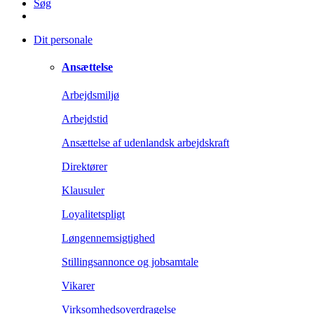
Søg
Dit personale
Ansættelse
Arbejdsmiljø
Arbejdstid
Ansættelse af udenlandsk arbejdskraft
Direktører
Klausuler
Loyalitetspligt
Løngennemsigtighed
Stillingsannonce og jobsamtale
Vikarer
Virksomhedsoverdragelse