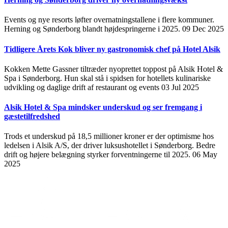
Events og nye resorts løfter overnatningstallene i flere kommuner.
Herning og Sønderborg blandt højdespringerne i 2025.
09 Dec 2025
Tidligere Årets Kok bliver ny gastronomisk chef på Hotel Alsik
Kokken Mette Gassner tiltræder nyoprettet toppost på Alsik Hotel &
Spa i Sønderborg. Hun skal stå i spidsen for hotellets kulinariske
udvikling og daglige drift af restaurant og events
03 Jul 2025
Alsik Hotel & Spa mindsker underskud og ser fremgang i
gæstetilfredshed
Trods et underskud på 18,5 millioner kroner er der optimisme hos
ledelsen i Alsik A/S, der driver luksushotellet i Sønderborg. Bedre
drift og højere belægning styrker forventningerne til 2025.
06 May
2025