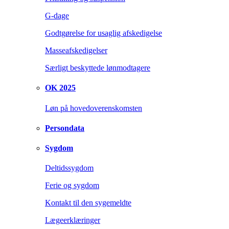
G-dage
Godtgørelse for usaglig afskedigelse
Masseafskedigelser
Særligt beskyttede lønmodtagere
OK 2025
Løn på hovedoverenskomsten
Persondata
Sygdom
Deltidssygdom
Ferie og sygdom
Kontakt til den sygemeldte
Lægeerklæringer