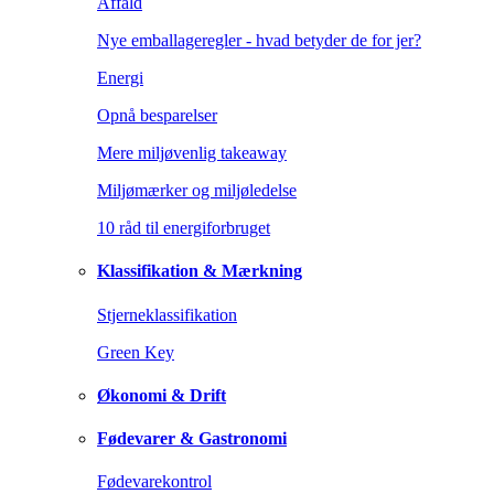
Affald
Nye emballageregler - hvad betyder de for jer?
Energi
Opnå besparelser
Mere miljøvenlig takeaway
Miljømærker og miljøledelse
10 råd til energiforbruget
Klassifikation & Mærkning
Stjerneklassifikation
Green Key
Økonomi & Drift
Fødevarer & Gastronomi
Fødevarekontrol