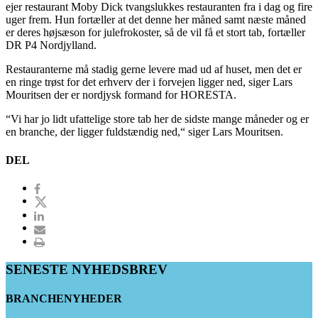
ejer restaurant Moby Dick tvangslukkes restauranten fra i dag og fire
uger frem. Hun fortæller at det denne her måned samt næste måned
er deres højsæson for julefrokoster, så de vil få et stort tab, fortæller
DR P4 Nordjylland.
Restauranterne må stadig gerne levere mad ud af huset, men det er
en ringe trøst for det erhverv der i forvejen ligger ned, siger Lars
Mouritsen der er nordjysk formand for HORESTA.
“Vi har jo lidt ufattelige store tab her de sidste mange måneder og er
en branche, der ligger fuldstændig ned,“ siger Lars Mouritsen.
DEL
SENESTE NYHEDSBREV
BRANCHENYHEDER