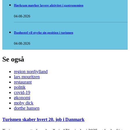
Hørkram mærker lavere aktivitet i gastronomien
04-08-2026
Danhostel vil styrke sin position i turismen
04-08-2026
Se også
region nordjylland
lars mouritzen
restaurant
politik
covid-19
økonomi
moby dick
dorthe hansen
Turismen skaber hvert 20. job i Danmark