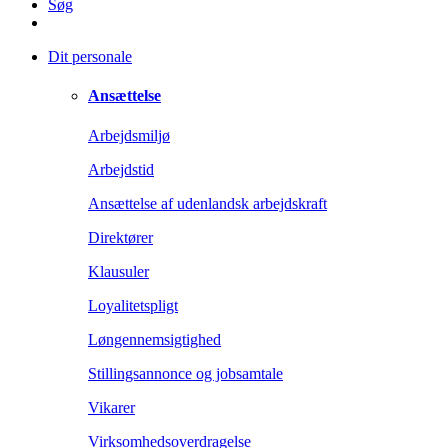
Søg
Dit personale
Ansættelse
Arbejdsmiljø
Arbejdstid
Ansættelse af udenlandsk arbejdskraft
Direktører
Klausuler
Loyalitetspligt
Løngennemsigtighed
Stillingsannonce og jobsamtale
Vikarer
Virksomhedsoverdragelse