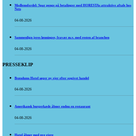
Medlemsfordel: Spar penge på betalinger med HORESTAs attraktive aftale hos
Nets
04-08-2026
Sammenlign jeres lønninger, fravær m.v. med resten af branchen
04-08-2026
PRESSEKLIP
Brøndums Hotel søger ny ejer efter opgivet handel
04-08-2026
Amerikansk burgerkæde åbner endnu en restaurant
04-08-2026
Hotel åbner med nye ejere