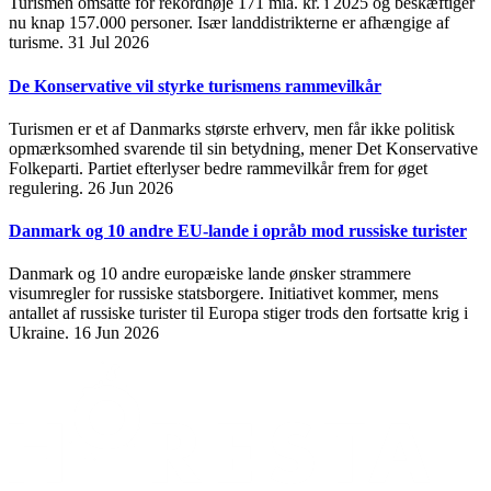
Turismen omsatte for rekordhøje 171 mia. kr. i 2025 og beskæftiger
nu knap 157.000 personer. Især landdistrikterne er afhængige af
turisme.
31 Jul 2026
De Konservative vil styrke turismens rammevilkår
Turismen er et af Danmarks største erhverv, men får ikke politisk
opmærksomhed svarende til sin betydning, mener Det Konservative
Folkeparti. Partiet efterlyser bedre rammevilkår frem for øget
regulering.
26 Jun 2026
Danmark og 10 andre EU-lande i opråb mod russiske turister
Danmark og 10 andre europæiske lande ønsker strammere
visumregler for russiske statsborgere. Initiativet kommer, mens
antallet af russiske turister til Europa stiger trods den fortsatte krig i
Ukraine.
16 Jun 2026