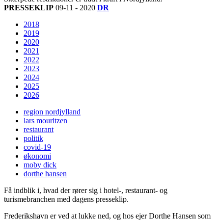
PRESSEKLIP
09-11 - 2020
DR
2018
2019
2020
2021
2022
2023
2024
2025
2026
region nordjylland
lars mouritzen
restaurant
politik
covid-19
økonomi
moby dick
dorthe hansen
Få indblik i, hvad der rører sig i hotel-, restaurant- og
turismebranchen med dagens presseklip.
Frederikshavn er ved at lukke ned, og hos ejer Dorthe Hansen som