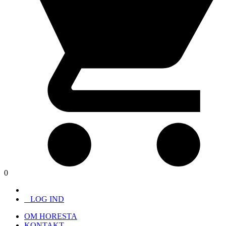
0
LOG IND
OM HORESTA
KONTAKT